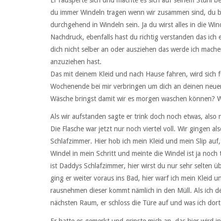
Er räusperte sich und machte es sich auf seinem Stuhl be
du immer Windeln tragen wenn wir zusammen sind, du bi
durchgehend in Windeln sein. Ja du wirst alles in die Wi
Nachdruck, ebenfalls hast du richtig verstanden das ich
dich nicht selber an oder ausziehen das werde ich mache
anzuziehen hast.
Das mit deinem Kleid und nach Hause fahren, wird sich 
Wochenende bei mir verbringen um dich an deinen neue
Wäsche bringst damit wir es morgen waschen können? Wenn
Als wir aufstanden sagte er trink doch noch etwas, also
Die Flasche war jetzt nur noch viertel voll. Wir gingen 
Schlafzimmer. Hier hob ich mein Kleid und mein Slip auf,
Windel in mein Schritt und meinte die Windel ist ja noch 
ist Daddys Schlafzimmer, hier wirst du nur sehr selten
ging er weiter voraus ins Bad, hier warf ich mein Kleid u
rausnehmen dieser kommt nämlich in den Müll. Als ich d
nächsten Raum, er schloss die Türe auf und was ich dort
Er hatte es gemerkt und grinste mich an, das hier wird i