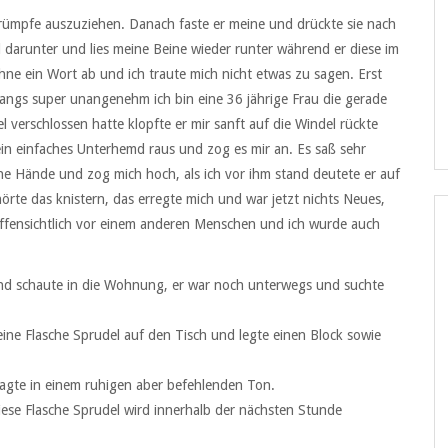
Strümpfe auszuziehen. Danach faste er meine und drückte sie nach
 darunter und lies meine Beine wieder runter während er diese im
ohne ein Wort ab und ich traute mich nicht etwas zu sagen. Erst
angs super unangenehm ich bin eine 36 jährige Frau die gerade
el verschlossen hatte klopfte er mir sanft auf die Windel rückte
ein einfaches Unterhemd raus und zog es mir an. Es saß sehr
ne Hände und zog mich hoch, als ich vor ihm stand deutete er auf
örte das knistern, das erregte mich und war jetzt nichts Neues,
offensichtlich vor einem anderen Menschen und ich wurde auch
und schaute in die Wohnung, er war noch unterwegs und suchte
 eine Flasche Sprudel auf den Tisch und legte einen Block sowie
sagte in einem ruhigen aber befehlenden Ton.
 Diese Flasche Sprudel wird innerhalb der nächsten Stunde