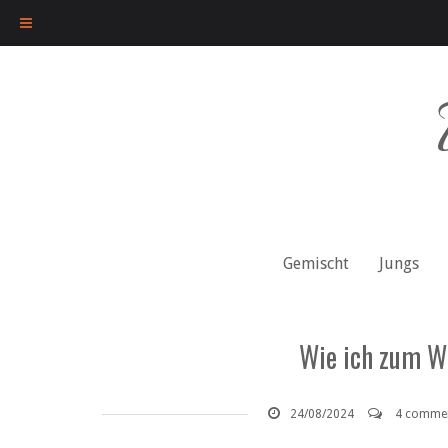
Skip
to
content
Gemischt
Jungs
Wie ich zum 
24/08/2024
4 comme