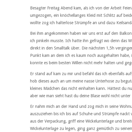
Besagter Freitag Abend kam, als ich von der Arbeit Fei
umgezogen, ein knöchellanges Kleid mit Schlitz auf beid
wollte zog ich halterlose Strümpfe an und dazu Keilsand
Bei ihm angekommen haben wir uns erst auf den Balkon 
ich pinkeln musste. Ich hatte ihn gefragt wo denn das 
direkt in den Smalltalk über. Die nächsten 1,5h verginge
Punkt kam an dem ich es kaum noch ausgehalten habe, ich
konnte es beim besten Willen nicht mehr halten und gege
Er stand auf kam zu mir und befahl das ich ebenfalls auf
hob dieses auch an um meine nasse Unterhose zu beguta
kleines Mädchen das nicht einhalten kann. Hättest du nu
aber wie man sieht hast du deine Blase wohl nicht unter 
Er nahm mich an der Hand und zog mich in seine Wohnun
auszuziehen bis ich bis auf Schuhe und Strümpfe nackt
aus der Verpackung, griff eine Wickelunterlage und breit
Wickelunterlage zu legen, ging ganz gemütlich zu sein