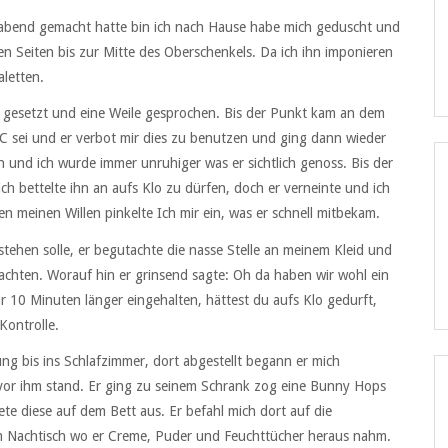
erabend gemacht hatte bin ich nach Hause habe mich geduscht und
en Seiten bis zur Mitte des Oberschenkels. Da ich ihn imponieren
aletten.
gesetzt und eine Weile gesprochen. Bis der Punkt kam an dem
WC sei und er verbot mir dies zu benutzen und ging dann wieder
n und ich wurde immer unruhiger was er sichtlich genoss. Bis der
 bettelte ihn an aufs Klo zu dürfen, doch er verneinte und ich
n meinen Willen pinkelte Ich mir ein, was er schnell mitbekam.
stehen solle, er begutachte die nasse Stelle an meinem Kleid und
chten. Worauf hin er grinsend sagte: Oh da haben wir wohl ein
r 10 Minuten länger eingehalten, hättest du aufs Klo gedurft,
Kontrolle.
g bis ins Schlafzimmer, dort abgestellt begann er mich
 vor ihm stand. Er ging zu seinem Schrank zog eine Bunny Hops
ete diese auf dem Bett aus. Er befahl mich dort auf die
em Nachtisch wo er Creme, Puder und Feuchttücher heraus nahm.