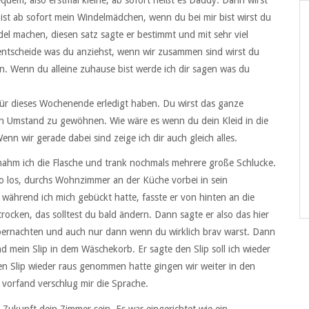
quem, also erstmal kleine, ab sofort heißt es Daddy. Dann wirst
st ab sofort mein Windelmädchen, wenn du bei mir bist wirst du
ndel machen, diesen satz sagte er bestimmt und mit sehr viel
 entscheide was du anziehst, wenn wir zusammen sind wirst du
n. Wenn du alleine zuhause bist werde ich dir sagen was du
für dieses Wochenende erledigt haben. Du wirst das ganze
n Umstand zu gewöhnen. Wie wäre es wenn du dein Kleid in die
 wir gerade dabei sind zeige ich dir auch gleich alles.
 nahm ich die Flasche und trank nochmals mehrere große Schlucke.
also los, durchs Wohnzimmer an der Küche vorbei in sein
 während ich mich gebückt hatte, fasste er von hinten an die
trocken, das solltest du bald ändern. Dann sagte er also das hier
 übernachten und auch nur dann wenn du wirklich brav warst. Dann
nd mein Slip in dem Wäschekorb. Er sagte den Slip soll ich wieder
en Slip wieder raus genommen hatte gingen wir weiter in den
 vorfand verschlug mir die Sprache.
n Zukunft dein Zimmer sein. Es war eingerichtet wie ein