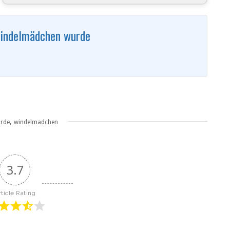
indelmädchen wurde
,
rde
windelmadchen
3.7
rticle Rating