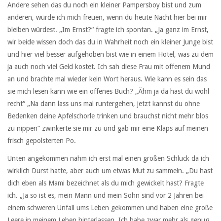
Andere sehen das du noch ein kleiner Pampersboy bist und zum
anderen, würde ich mich freuen, wenn du heute Nacht hier bei mir
bleiben würdest. „Im Ernst?“ fragte ich spontan. „Ja ganz im Ernst,
wir beide wissen doch das du in Wahrheit noch ein kleiner Junge bist
und hier viel besser aufgehoben bist wie in einem Hotel, was zu dem
ja auch noch viel Geld kostet. Ich sah diese Frau mit offenem Mund
an und brachte mal wieder kein Wort heraus. Wie kann es sein das
sie mich lesen kann wie ein offenes Buch? „Ähm ja da hast du wohl
recht“ „Na dann lass uns mal runtergehen, jetzt kannst du ohne
Bedenken deine Apfelschorle trinken und brauchst nicht mehr blos
zu nippen“ zwinkerte sie mir zu und gab mir eine Klaps auf meinen
frisch gepolsterten Po.
Unten angekommen nahm ich erst mal einen großen Schluck da ich
wirklich Durst hatte, aber auch um etwas Mut zu sammeln. „Du hast
dich eben als Mami bezeichnet als du mich gewickelt hast? Fragte
ich. „Ja so ist es, mein Mann und mein Sohn sind vor 2 Jahren bei
einem schweren Unfall ums Leben gekommen und haben eine große
Leere in meinem Leben hinterlassen. Ich habe zwar mehr als genug