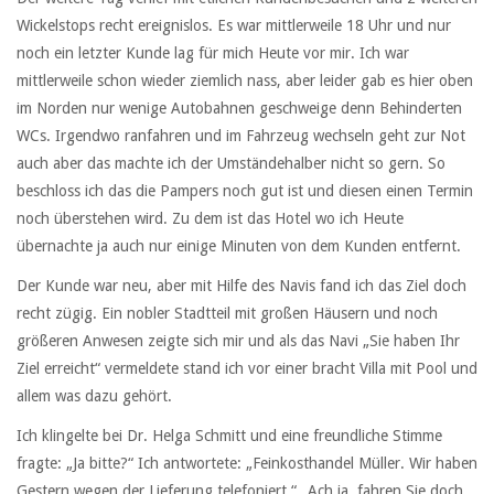
Wickelstops recht ereignislos. Es war mittlerweile 18 Uhr und nur
noch ein letzter Kunde lag für mich Heute vor mir. Ich war
mittlerweile schon wieder ziemlich nass, aber leider gab es hier oben
im Norden nur wenige Autobahnen geschweige denn Behinderten
WCs. Irgendwo ranfahren und im Fahrzeug wechseln geht zur Not
auch aber das machte ich der Umständehalber nicht so gern. So
beschloss ich das die Pampers noch gut ist und diesen einen Termin
noch überstehen wird. Zu dem ist das Hotel wo ich Heute
übernachte ja auch nur einige Minuten von dem Kunden entfernt.
Der Kunde war neu, aber mit Hilfe des Navis fand ich das Ziel doch
recht zügig. Ein nobler Stadtteil mit großen Häusern und noch
größeren Anwesen zeigte sich mir und als das Navi „Sie haben Ihr
Ziel erreicht“ vermeldete stand ich vor einer bracht Villa mit Pool und
allem was dazu gehört.
Ich klingelte bei Dr. Helga Schmitt und eine freundliche Stimme
fragte: „Ja bitte?“ Ich antwortete: „Feinkosthandel Müller. Wir haben
Gestern wegen der Lieferung telefoniert.“ „Ach ja, fahren Sie doch