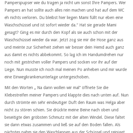
Pamperspupser wie du tragen ja nicht um sonst Ihre Pampers. Wer
Pampers an hat sollte auch alles rein machen und hat auf dem WC
eh nichts verloren. Du bleibst hier liegen Mami füllt nur eben eine
Waschschüssel und ist sofort wieder da.“ Hat sie gerade Mami
gesagt? Ging es mir durch den Kopf als sie auch schon mit der
Waschschüssel wieder da war. Jetzt zog sie mir die Hose ganz aus
und meinte zur Sicherheit ziehen wir besser dein Hemd auch ganz
aus damit es nichts abbekommt. So lag ich im Handumdrehen nur
noch mit gestrichen voller Pampers und socken vor ihr auf der
Liege. Nun musste ich noch mal meinen Po anheben und mir wurde
eine Einwegkrankenunterlage untergeschoben.
Mit den Worten „ Na dann wollen wir mal“ öffnete Sie die
Klebestreifen meiner Pampers und klappte dies nach unten auf. Nun
durch strömte ein sehr eindeutiger Duft den Raum was Helga aber
nicht zu stören schien. Sie drückte meine Beine nach oben und
beseitigte den gröbsten Schmutz mit der alten Windel. Diese faltet
sie dann etwas zusammen und ließ sie auf den Boden fallen. Als
nächstes nahm sie den Waschlappen aus der Schüssel und reiniget