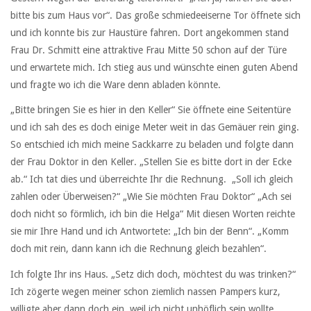
bitte bis zum Haus vor“. Das große schmiedeeiserne Tor öffnete sich
und ich konnte bis zur Haustüre fahren. Dort angekommen stand
Frau Dr. Schmitt eine attraktive Frau Mitte 50 schon auf der Türe
und erwartete mich. Ich stieg aus und wünschte einen guten Abend
und fragte wo ich die Ware denn abladen könnte.
„Bitte bringen Sie es hier in den Keller“ Sie öffnete eine Seitentüre
und ich sah des es doch einige Meter weit in das Gemäuer rein ging.
So entschied ich mich meine Sackkarre zu beladen und folgte dann
der Frau Doktor in den Keller. „Stellen Sie es bitte dort in der Ecke
ab.“ Ich tat dies und überreichte Ihr die Rechnung. „Soll ich gleich
zahlen oder Überweisen?“ „Wie Sie möchten Frau Doktor“ „Ach sei
doch nicht so förmlich, ich bin die Helga“ Mit diesen Worten reichte
sie mir Ihre Hand und ich Antwortete: „Ich bin der Benn“. „Komm
doch mit rein, dann kann ich die Rechnung gleich bezahlen“.
Ich folgte Ihr ins Haus. „Setz dich doch, möchtest du was trinken?“
Ich zögerte wegen meiner schon ziemlich nassen Pampers kurz,
willigte aber dann doch ein, weil ich nicht unhöflich sein wollte.