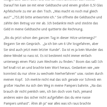
Darauf hin kam sie mit einer Geldtasche und einem großen 0,5l Glas
Apfelschorle zu mir an den Tisch. „Was macht es noch mal gleich
aus?“ „753,80 bitte antwortete ich.“ Sie öffnete die Geldtasche und
zählte den Betrag vor mir ab. Ich bedankte mich und steckte das
Geld in meine Geldtasche und quittierte die Rechnung.
„Bis du jetzt schon den ganzen Tag in dieser Hitze unterwegs?“
Begann Sie ein Gespräch. „Ja ich bin um 6 Uhr losgefahren, aber
Sie sind auch jetzt mein letzter Kunde“. Da ist es ja kein Wunder das
deine Windel so nass ist. Es ist bestimmt nicht immer einfach
unterwegs einen Platz zum Wechseln zu finden.“ Boom das saß! Ich
lief knall rot an und brachte kein Wort heraus. Gedanken wie „wie
konntest du nur ohne zu wechseln hierherfahren“ usw. rasten durch
meinen Kopf. Ich merkte nicht mal das sich gerade vor Schreck ein
großer Haufen Aa sich den Weg in meine Pampers bahnte. „Na das
brauch dir nicht peinlich sein, ich bin doch vom Fach, jemand
anderes wäre das sicher nicht aufgefallen das du eine nasse
Pampers umhast“. Ähm äh ja“ war alles was ich raus brachte