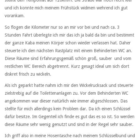
stellte den Tempomat auf 120km/h. Die Straße war noch recht leer
und ich konnte mich meinem Frühstück widmen wehrend ich gut
vorankam.
So flogen die Kilometer nur so an mir vor bei und nach ca. 3
Stunden Fahrt überlegte ich mir das ich ja bald da bin und bestimmt
der ganze Kaba meinen Körper schon wieder verlassen hat. Daher
steuerte ich den nächsten Rastplatz mit einem Behinderten WC an.
Diese Räume sind Erfahrungsgemäß schön groß, sauber und vom
restlichen WC Bereich abgetrennt. Kurz gesagt ideal um sich dort
diskret frisch zu wickeln.
Als ich geparkt hatte nahm ich mir den Wickelrucksack und steuerte
zielstrebig auf die Toilettenanlagen zu. Vor dem Behinderten WC
angekommen war dieser natürlich wie immer abgeschlossen. Das
stellte für mich allerdings kein Problem dar. Da ich einen Schlüssel
dafür besitze. Im Gegenteil ich finde es gut das es so ist. So werden
diese Räume sehr wenig genutzt und sind in der Regel sehr sauber.
Ich griff also in meine Hosentasche nach meinem Schlüsselbund und