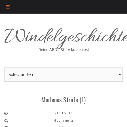
Skip
Windelgeschicht
to
content
Deine ABDL-Story kostenlos!
Marlenes Strafe (1)
21/01/2016
4 comments