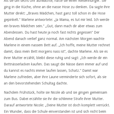
Als sie um sechs Uhr aufwachte, hatte sie einen Riesenhunger. Sie
ging in die Küche, ohne an die nasse Hose zu denken. Da sagte ihre
Mutter direkt: „Braves Mädchen, hast ganz toll schon in die Hose
gepinkelt.“ Marlene antwortete: „Ja Mama, es tut mir leid. Ich werde
ein braves Mädchen sein.“ „Gut, dann mach dir aber etwas zum
Abendessen. Du hast heute ja noch fast nichts gegessen“ Der
Abend danach verlief ganz normal. Am nächsten Morgen wachte
Marlene in einem nassem Bett auf. „Ich hoffe, meine Mutter rechnet
damit, dass mein Bett morgens nass ist“, dachte Marlene. Als sie es
ihrer Mutter erzählt, bleibt diese ruhig und sagt: „Ich werde dir ein
Bettnässerlacken kaufen. Das saugt die Nässe dann immer auf und
du kannst es nachts immer laufen lassen, Schatz.“ Damit war
Marlene zufrieden, aber ihre Laune verminderte sich sofort, als sie
an den bevorstehenden Schultag dachte.
Nachdem Frühstück, holte sie Nicole ab und sie gingen gemeinsam
zum Bus. Dabei erzählte sie ihr die schlimme Strafe ihrer Mutter.
Darauf antwortete Nicole: „Deine Mutter ist doch komplett verrückt.
Ein Wunder, dass die Schule einverstanden ist und sich nicht beim