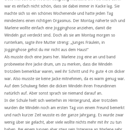
war es einfach nicht schön, dass sie dabei immer in Kacke lag. Sie
machte sich so ein schönes Wochenende und hatte jeden Tag
mindestens einen richtigen Orgasmus. Der Montag näherte sich und
Marlene wollte einfach eine Jogginghose anziehen, damit die
Windeln gut verdeckt sind. Doch als sie am Montag morgen so
runterkam, sagte ihre Mutter streng: „Junges Fräulein, in
Jogginghose gehst du mir nicht aus dem Haus!“
Als musste doch eine Jeans her. Marlene zog eine an und band
probeweise ihre Jacke drum, um zu merken, dass die Windeln
trotzdem bemerkbar waren, weil ihr Schritt und Po gute 4 cm dicker
war. Also musste sie keine Jacke mitnehmen, da es warm genug war.
Auf dem Schulweg fielen die dicken Windeln ihren Freundinnen
natürlich auf. Aber sonst sprach sie niemand darauf an.
In der Schule hielt sich weiterhin im Hintergrund, aber trotzdem
wurden die Windeln noch am ersten Tag von einem Freund bemerkt
und nach kurzer Zeit wusste es der ganze Jahrgang. Es wurde zwar
wenig über sie gelacht, aber viele wollte nichts mehr mit ihr zu tun
haben. Bei einem Jungen aber stieg sein Interesse an Marlene sehr