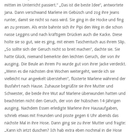
mitten im Unterricht passiert.“ „Das ist die beste Idee“, antwortete
Jana. Dann verschwand Marlene im Gebüsch und zog ihre Jeans
runter, damit sie nicht so nass wird. Sie ging in die Hocke und fing
an zu pressen. Als erste bahnte sich ihr Pipi den Weg in die schon
nasse Leggins und nach kräftigem Drücken auch die Kacke. Diese
holte sie so gut, wie es ging, mit einem Taschentuch aus ihrem Slip.
„So sollte sich der Geruch nicht so breit machen“, dachte sie. Sie
hatte Glück, niemand bemerkte den leichten Geruch, der von ihr
ausging. Die Beule an ihrem Po wurde gut von ihrer Jacke verdeckt.
„Wenn es die nächsten drei Wochen weitergeht, werde ich sie
vielleicht nur angeekelt überstehen“, flüsterte Marlene während der
Busfahrt nach Hause. Zuhause begrüßte sie ihre Mutter und
Schwester, die beide ihre Wut auf Marlene überwunden hatten und
beachteten nicht den Geruch, der von der hübschen 14-Jährigen
ausging. Nachdem Essen erledigte Marlene ihre Hausaufgaben,
schrieb etwas mit Freunden und pisste gegen 6 Uhr abends das
nächste Mal in ihre Hose. Dann ging sie zu ihrer Mutter und fragte:
„Kann ich jetzt duschen? Ich hab extra eben nochmal in die Hose