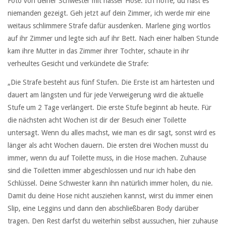
Foto von deiner Schwester mit nasser Hose. Ich hoffe, du hast es
niemanden gezeigt. Geh jetzt auf dein Zimmer, ich werde mir eine
weitaus schlimmere Strafe dafür ausdenken. Marlene ging wortlos
auf ihr Zimmer und legte sich auf ihr Bett. Nach einer halben Stunde
kam ihre Mutter in das Zimmer ihrer Tochter, schaute in ihr
verheultes Gesicht und verkündete die Strafe:
„Die Strafe besteht aus fünf Stufen. Die Erste ist am härtesten und
dauert am längsten und für jede Verweigerung wird die aktuelle
Stufe um 2 Tage verlängert. Die erste Stufe beginnt ab heute. Für
die nächsten acht Wochen ist dir der Besuch einer Toilette
untersagt. Wenn du alles machst, wie man es dir sagt, sonst wird es
länger als acht Wochen dauern. Die ersten drei Wochen musst du
immer, wenn du auf Toilette muss, in die Hose machen. Zuhause
sind die Toiletten immer abgeschlossen und nur ich habe den
Schlüssel. Deine Schwester kann ihn natürlich immer holen, du nie.
Damit du deine Hose nicht ausziehen kannst, wirst du immer einen
Slip, eine Leggins und dann den abschließbaren Body darüber
tragen. Den Rest darfst du weiterhin selbst aussuchen, hier zuhause