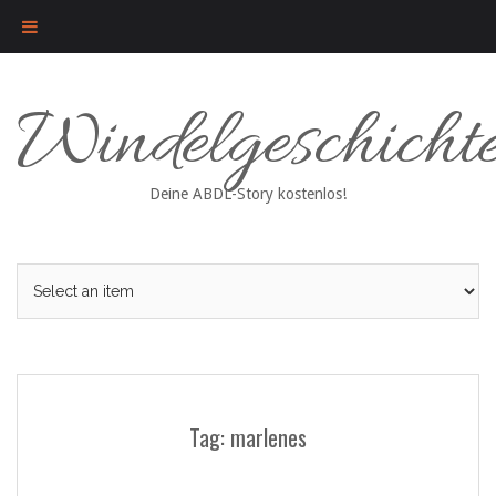
Skip
Windelgeschicht
to
content
Deine ABDL-Story kostenlos!
Tag: marlenes