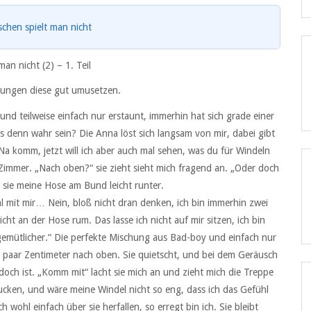
chen spielt man nicht
man nicht (2) –
1. Teil
gelungen diese gut umusetzen.
hr und teilweise einfach nur erstaunt, immerhin hat sich grade einer
s denn wahr sein? Die Anna löst sich langsam von mir, dabei gibt
 „Na komm, jetzt will ich aber auch mal sehen, was du für Windeln
 Zimmer. „Nach oben?“ sie zieht sieht mich fragend an. „Oder doch
 sie meine Hose am Bund leicht runter.
l mit mir… Nein, bloß nicht dran denken, ich bin immerhin zwei
icht an der Hose rum. Das lasse ich nicht auf mir sitzen, ich bin
gemütlicher.“ Die perfekte Mischung aus Bad-boy und einfach nur
in paar Zentimeter nach oben. Sie quietscht, und bei dem Geräusch
doch ist. „Komm mit“ lacht sie mich an und zieht mich die Treppe
ucken, und wäre meine Windel nicht so eng, dass ich das Gefühl
h wohl einfach über sie herfallen, so erregt bin ich. Sie bleibt