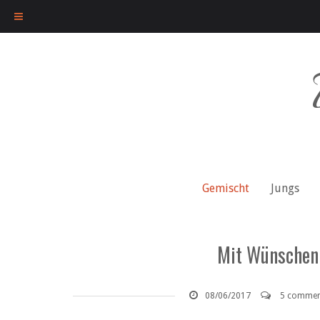
Skip
to
content
Gemischt
Jungs
Mit Wünschen 
08/06/2017
5 commen