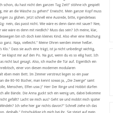
 schon, du hast nicht den ganzen Tag Zeit!“ stöhne ich gespielt
ig, mir an die Wäsche zu gehen!“ Erwischt. Mein ganzer Kopf muss
ngen zu glühen. Jetzt schnell eine Ausrede, bitte, irgendetwas
ßig- nein, das passt nicht. Wie wäre es denn dann mit sauer? Nee,
er wie wäre es denn mit niedlich? Muss das sein? Ich meine, klar,
deswegen bin ich doch kein kleines Kind. Also eher eine Mischung
so ganz. Naja, vielleicht.“ Meine Ohren werden immer heißer.
s Klo.“ Dass sie auch eine trägt, ist ja nicht unbedingt wichtig,
sie klapst mir auf den Po. Na gut, wenn du es so eilig hast. Ich
as nicht laut gesagt. Also, ich mache die Tür auf. Eigentlich ein
hreibtisch, einer von diesen modernen modularen
lt eben mein Bett. Im Zimmer verstreut liegen so ein paar
 an die 80-90 Bücher, man kennt sowas ja, „Die Zwerge“ samt
lle, Menschen, Elfen usw.)“ Herr Der Ringe und Hobbit dürfen
 ich alle Bände. Die Anna guckt sich ein wenig um, dabei bekomme
nicht gefällt? Lacht sie mich aus? Geht sie und mobbt mich später
indeln? Ich sehe hier gar nichts davon?“ Schnell ziehe ich das
, deshalb.“ Entschuldige ich mich bei ihr. Sie steigt auf mein