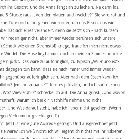
ch ihr Gesicht, und die Anna fängt an zu lächeln. Na dann los.
e 5 Stücke raus. „Von den blauen auch welche?“ Sie wird rot und
n eine Tüte und dann gehen wir runter, um das Essen, das wir
ei hat sich eines verändert, denn sie setzt sich –nach kurzem
 Wir reden gar nicht, aber immer wieder berühren sich unsere
n Schock wie einen Stromstoß kriege, traue ich mich nicht etwas
are Windel- Die Hose liegt immer noch in meinem Zimmer- möchte
ngern juckt. Das wäre zu aufdringlich, zu typisch „Will-nur-Sex“-
nichts dagegen tun kann, dass sie mich immer und immer wieder
 ihr gegenüber aufdringlich sein. Aber nach dem Essen kann ich
alloho? Jemand zuhause?“ tönt es plötzlich, und ich spüre einen
 Wo? WievielUhr?“ schrecke ich auf. Die Anna grinst. „Und wovon
rnsthaft, warum ich bei dir Nachhilfe nehme und nicht
über. Und Was darauf steht, habe ich lieber nicht gesehen. (Wenn
wegen Verleumdung verklagen )
?“ Jetzt ist eine gute Ausrede gefragt. Und ausgerechnet jetzt
 wäre? Ich weiß nicht, ich will eigentlich nichts mit ihr riskieren.
l wissen, ob du, naja, ob du…. Also ich muss mal, und willst du