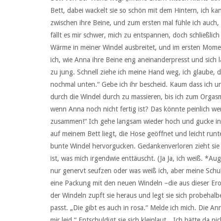
Bett, dabei wackelt sie so schön mit dem Hintern, ich ka
zwischen ihre Beine, und zum ersten mal fühle ich auch, d
fällt es mir schwer, mich zu entspannen, doch schließlich 
Wärme in meiner Windel ausbreitet, und im ersten Mome
ich, wie Anna ihre Beine eng aneinanderpresst und sich l
zu jung. Schnell ziehe ich meine Hand weg, ich glaube, da
nochmal unten.“ Gebe ich ihr bescheid. Kaum dass ich un
durch die Windel durch zu massieren, bis ich zum Orga
wenn Anna noch nicht fertig ist? Das könnte peinlich we
zusammen!“ Ich gehe langsam wieder hoch und gucke in 
auf meinem Bett liegt, die Hose geöffnet und leicht runt
bunte Windel hervorgucken. Gedankenverloren zieht sie 
ist, was mich irgendwie enttäuscht. (Ja Ja, ich weiß. *Au
nur genervt seufzen oder was weiß ich, aber meine Schuld 
eine Packung mit den neuen Windeln –die aus dieser Erot
der Windeln zupft sie heraus und legt sie sich probehal
passt. „Die gibt es auch in rosa.“ Melde ich mich. Die 
mir leid.“ Entschuldigt sie sich kleinlaut. „Ich hätte da n