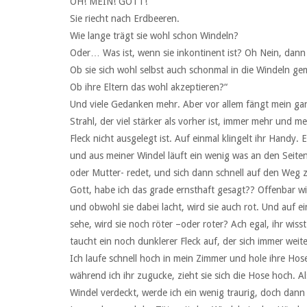
OH! MEIN! GOTT!
Sie riecht nach Erdbeeren.
Wie lange trägt sie wohl schon Windeln?
Oder… Was ist, wenn sie inkontinent ist? Oh Nein, dann
Ob sie sich wohl selbst auch schonmal in die Windeln ge
Ob ihre Eltern das wohl akzeptieren?“
Und viele Gedanken mehr. Aber vor allem fängt mein gan
Strahl, der viel stärker als vorher ist, immer mehr und me
Fleck nicht ausgelegt ist. Auf einmal klingelt ihr Handy. 
und aus meiner Windel läuft ein wenig was an den Seiten
oder Mutter- redet, und sich dann schnell auf den Weg 
Gott, habe ich das grade ernsthaft gesagt?? Offenbar wir
und obwohl sie dabei lacht, wird sie auch rot. Und auf ein
sehe, wird sie noch röter –oder roter? Ach egal, ihr wis
taucht ein noch dunklerer Fleck auf, der sich immer weit
Ich laufe schnell hoch in mein Zimmer und hole ihre Ho
während ich ihr zugucke, zieht sie sich die Hose hoch. Al
Windel verdeckt, werde ich ein wenig traurig, doch dann 