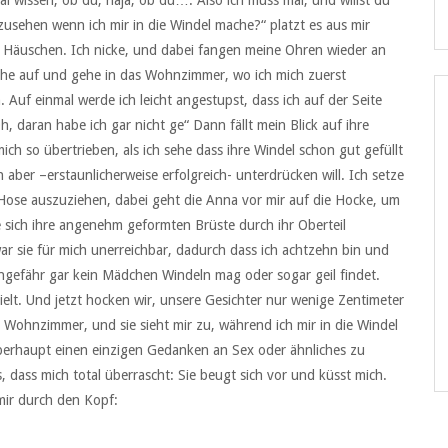
ir zusehen wenn ich mir in die Windel mache?“ platzt es aus mir
dem Häuschen. Ich nicke, und dabei fangen meine Ohren wieder an
tehe auf und gehe in das Wohnzimmer, wo ich mich zuerst
Auf einmal werde ich leicht angestupst, dass ich auf der Seite
, daran habe ich gar nicht ge“ Dann fällt mein Blick auf ihre
ich so übertrieben, als ich sehe dass ihre Windel schon gut gefüllt
 aber –erstaunlicherweise erfolgreich- unterdrücken will. Ich setze
Hose auszuziehen, dabei geht die Anna vor mir auf die Hocke, um
e sich ihre angenehm geformten Brüste durch ihr Oberteil
r sie für mich unerreichbar, dadurch dass ich achtzehn bin und
ngefähr gar kein Mädchen Windeln mag oder sogar geil findet.
elt. Und jetzt hocken wir, unsere Gesichter nur wenige Zentimeter
 Wohnzimmer, und sie sieht mir zu, während ich mir in die Windel
 überhaupt einen einzigen Gedanken an Sex oder ähnliches zu
 dass mich total überrascht: Sie beugt sich vor und küsst mich.
mir durch den Kopf: