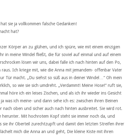
 hat sie ja vollkommen falsche Gedanken!
macht hat?
zer Körper an zu glühen, und ich spüre, wie mit einem einzigen
hr in meine Windel fließt, die für soviel auf einmal und auf einem
Erschrocken lösen wir uns, dabei falle ich nach hinten auf den Po,
 raus. Ich kriege mit, wie die Anna mit jemandem- offenbar Vater
zur Tür macht. „Du siehst so süß aus in deiner Windel…“ Oh mein
klich, so wie sie sich umdreht. „Verdammt! Meine Hose!“ ruft sie,
mal höre ich ein leises Zischen, und als ich ihr wieder ins Gesicht
st ja was ich meine- und dann sehe ich es: zwischen ihren Beinen
er nach oben und sicher auch nach hinten ausbreitet. Sie wird rot.
se herunter. Mit hochrotem Kopf steht sie immer noch da, und
s sie ihr Oberteil zurechtzupft und damit den letzten Streifen ihrer
lächelt mich die Anna an und geht, Die kleine Kiste mit ihren