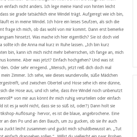
nn einfach nicht anders. Ich lege meine Hand von hinten leicht
ass sie grade tatsächlich eine Windel trägt. Aufgeregt wie ich bin,
läuft es in meine Windel. Ich höre ein leises Seufzen, als sich die
nt frage ich mich, ob das wohl von mir kommt. Dann erst bemerke
angsam hinsetzt. Was mache ich hier eigentlich? Sie ist doch viel
 sollte ich die Anna mal kurz in Ruhe lassen. „Ich bin kurz
ten bin, kann ich mich nicht mehr beherrschen, ich fange an, mich
smus komme. Aber was jetzt? Einfach hochgehen? Und was ist
rden. Oder sehr erregend. „Mensch, jetzt reiß dich doch mal
mein Zimmer. Ich sehe, wie dieses wundervolle, süße Mädchen
ergestreift, und zwischen Oberteil und Hose sehe ich eine dünne,
sich die Hose aus, und ich sehe, dass ihre Windel noch unbenutzt
genroll* von mir aus könnt ihr mich ruhig verurteilen oder einfach
ist es ja wohl nicht, dass sie so süß ist, oder?) Dann holt sie
ikshop-Auflösung- hervor, es ist die blaue, angebrochene. Eine
ber an den Po und an den Bauch, um zu gucken, ob sie ihr auch
Anna zuckt leicht zusammen und guckt mich schuldbewusst an. „Tut
icht einfach drangehen sollen.“ „Willst du vielleicht ein paar Proben