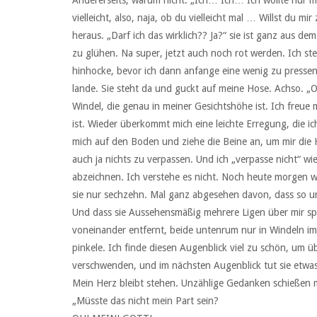
vielleicht, also, naja, ob du vielleicht mal … Willst du m
heraus. „Darf ich das wirklich?? Ja?“ sie ist ganz aus 
zu glühen. Na super, jetzt auch noch rot werden. Ich s
hinhocke, bevor ich dann anfange eine wenig zu pressen. 
lande. Sie steht da und guckt auf meine Hose. Achso. „Oh
Windel, die genau in meiner Gesichtshöhe ist. Ich freue m
ist. Wieder überkommt mich eine leichte Erregung, die ich
mich auf den Boden und ziehe die Beine an, um mir die 
auch ja nichts zu verpassen. Und ich „verpasse nicht“ wi
abzeichnen. Ich verstehe es nicht. Noch heute morgen wa
sie nur sechzehn. Mal ganz abgesehen davon, dass so u
Und dass sie Aussehensmäßig mehrere Ligen über mir spi
voneinander entfernt, beide untenrum nur in Windeln im
pinkele. Ich finde diesen Augenblick viel zu schön, um
verschwenden, und im nächsten Augenblick tut sie etwas,
Mein Herz bleibt stehen. Unzählige Gedanken schießen 
„Müsste das nicht mein Part sein?