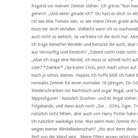
fragend vor meinem Zimmer stehen. Ich grinse.“Nun mach
genervt. „Und wieso gerade ich?“ Du hast es doch so eil
rot wie eine Tomate sein, so wie meine Ohren grade anfa
muss mir doch einfallen. Vielleicht wenn ich so machomä
auch nicht so wirklich, da vertreibe ich die doch nur. Ab
ich trage immerhin Windeln und benutze die auch, aber 
aus Vernünftig und Kindisch? „Stimmt nicht! Oder nicht 
„Aber ich trage eine Windel, ich muss so schnell nicht auf
oder? *Zwinker* „Na komm Chris, jetzt mach schon auf.“ 
mach ja schon, kleines. Hoppla, ich hoffe bloß ich habe d
normales Zimmer für einen normalen 18-jährigen. Ein Sc
Kleiderschränken mit Nachttisch und sogar Regal, und ha
Nippesfiguren –Natürlich Drachen- und im Regal stehen
Folgebände, und dann auch noch „Die… (Orks, Oger, Tro
natürlich nicht fehlen, aber auch von Harry Potter habe
ich natürlich wackelige Knie. Was wenn mein Zimmer ihr 
wegen meiner Windelleidenschaft? „Wo sind denn deine W
Bett von der Wand weg. „Meine Eltern wissen nichts davon