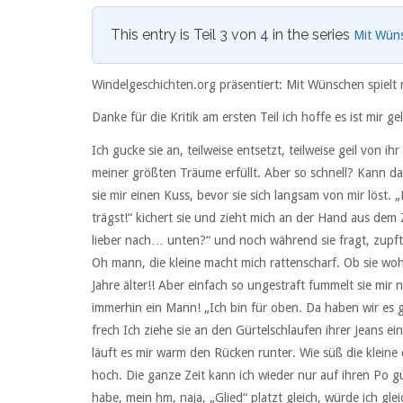
This entry is Teil 3 von 4 in the series
Mit Wüns
Windelgeschichten.org präsentiert: Mit Wünschen spielt 
Danke für die Kritik am ersten Teil ich hoffe es ist mir 
Ich gucke sie an, teilweise entsetzt, teilweise geil von i
meiner größten Träume erfüllt. Aber so schnell? Kann da
sie mir einen Kuss, bevor sie sich langsam von mir löst.
trägst!“ kichert sie und zieht mich an der Hand aus dem
lieber nach… unten?“ und noch während sie fragt, zupft
Oh mann, die kleine macht mich rattenscharf. Ob sie woh
Jahre älter!! Aber einfach so ungestraft fummelt sie mir n
immerhin ein Mann! „Ich bin für oben. Da haben wir es 
frech Ich ziehe sie an den Gürtelschlaufen ihrer Jeans e
läuft es mir warm den Rücken runter. Wie süß die kleine 
hoch. Die ganze Zeit kann ich wieder nur auf ihren Po g
habe, mein hm, naja, „Glied“ platzt gleich, würde ich gleic