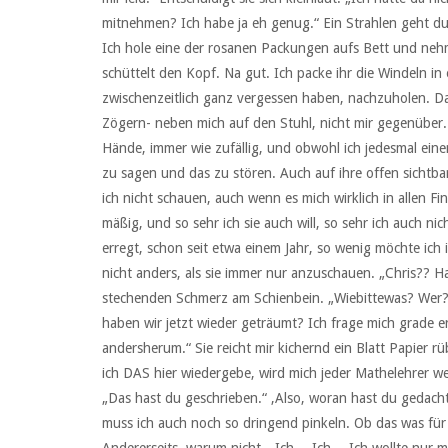
mitnehmen? Ich habe ja eh genug.“ Ein Strahlen geht dur
Ich hole eine der rosanen Packungen aufs Bett und nehm
schüttelt den Kopf. Na gut. Ich packe ihr die Windeln i
zwischenzeitlich ganz vergessen haben, nachzuholen. Dab
Zögern- neben mich auf den Stuhl, nicht mir gegenüber.
Hände, immer wie zufällig, und obwohl ich jedesmal eine
zu sagen und das zu stören. Auch auf ihre offen sichtb
ich nicht schauen, auch wenn es mich wirklich in allen Fi
mäßig, und so sehr ich sie auch will, so sehr ich auch 
erregt, schon seit etwa einem Jahr, so wenig möchte ich
nicht anders, als sie immer nur anzuschauen. „Chris?? H
stechenden Schmerz am Schienbein. „Wiebittewas? Wer?!
haben wir jetzt wieder geträumt? Ich frage mich grade e
andersherum.“ Sie reicht mir kichernd ein Blatt Papier r
ich DAS hier wiedergebe, wird mich jeder Mathelehrer 
„Das hast du geschrieben.“ ‚Also, woran hast du gedacht
muss ich auch noch so dringend pinkeln. Ob das was für sie
Andererseits, warum nicht. „Ich… Ich… Ich wollte nur ma