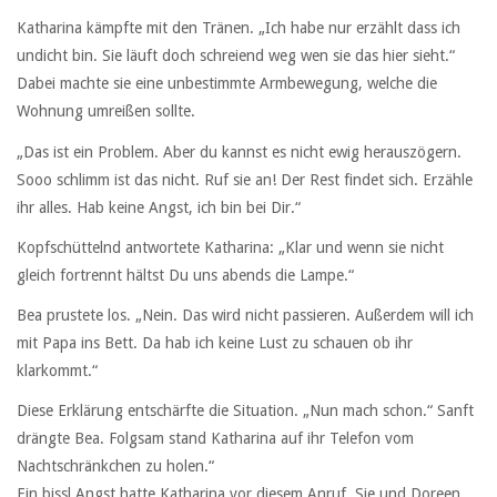
Katharina kämpfte mit den Tränen. „Ich habe nur erzählt dass ich
undicht bin. Sie läuft doch schreiend weg wen sie das hier sieht.“
Dabei machte sie eine unbestimmte Armbewegung, welche die
Wohnung umreißen sollte.
„Das ist ein Problem. Aber du kannst es nicht ewig herauszögern.
Sooo schlimm ist das nicht. Ruf sie an! Der Rest findet sich. Erzähle
ihr alles. Hab keine Angst, ich bin bei Dir.“
Kopfschüttelnd antwortete Katharina: „Klar und wenn sie nicht
gleich fortrennt hältst Du uns abends die Lampe.“
Bea prustete los. „Nein. Das wird nicht passieren. Außerdem will ich
mit Papa ins Bett. Da hab ich keine Lust zu schauen ob ihr
klarkommt.“
Diese Erklärung entschärfte die Situation. „Nun mach schon.“ Sanft
drängte Bea. Folgsam stand Katharina auf ihr Telefon vom
Nachtschränkchen zu holen.“
Ein bissl Angst hatte Katharina vor diesem Anruf. Sie und Doreen