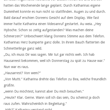
hatten das Wochenende lange geplant. Durch Katharinas eigene
Dummheit konnte es nun nicht so stattfinden. Augen zu und durch.
Bald darauf erschien Doreens Gesicht auf dem Display. Wie fast
immer hatte Katharina einen Videoanruf gestartet. Au weia. „Hey
Hybsche. Schon so zeitig aufgestanden? Was machen deine
Schmerzen?“ Unbeschwert klang Doreens Stimme aus dem Telefon.
Katharinas Herz bumperte ganz dolle. In ihrem Bauch flatterten die
Schmetterlinge ganz wild.
„Du, ich muss Dir was sagen. Mir tut gar nichts weh. Ich hab
Hausareest bekommen, weil ich Donnerstag zu spät zu Hause war.“
Nun war es raus.
„Hausarrest? Von wem?“
„Von Mutti.“ Katharina drehte das Telefon zu Bea, welche freundlich
grüßte.
„wenn Du möchtest, kannst aber Du mich besuchen.“
„Heute? Klar. Gerne. Wann soll ich das sein, Du scheinst ja doch
raus zufen. Wahrscheinlich in Begleitung.“
„Häh?“ Katharina verstand nicht.