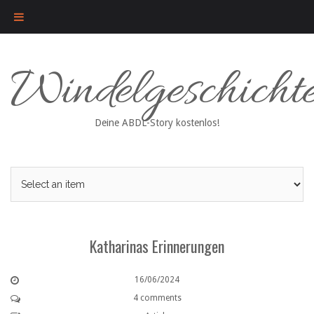
Skip
Windelgeschicht
to
content
Deine ABDL-Story kostenlos!
Katharinas Erinnerungen
16/06/2024
4 comments