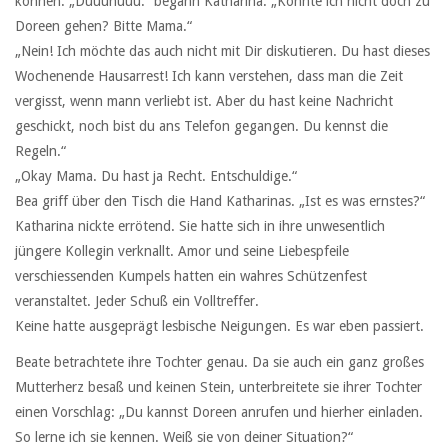
können. „Duuuhuuu.“ begann Katharina. „Könnte ich nicht doch zu
Doreen gehen? Bitte Mama.“
„Nein! Ich möchte das auch nicht mit Dir diskutieren. Du hast dieses
Wochenende Hausarrest! Ich kann verstehen, dass man die Zeit
vergisst, wenn mann verliebt ist. Aber du hast keine Nachricht
geschickt, noch bist du ans Telefon gegangen. Du kennst die
Regeln.“
„Okay Mama. Du hast ja Recht. Entschuldige.“
Bea griff über den Tisch die Hand Katharinas. „Ist es was ernstes?“
Katharina nickte errötend. Sie hatte sich in ihre unwesentlich
jüngere Kollegin verknallt. Amor und seine Liebespfeile
verschiessenden Kumpels hatten ein wahres Schützenfest
veranstaltet. Jeder Schuß ein Volltreffer.
Keine hatte ausgeprägt lesbische Neigungen. Es war eben passiert.
Beate betrachtete ihre Tochter genau. Da sie auch ein ganz großes
Mutterherz besaß und keinen Stein, unterbreitete sie ihrer Tochter
einen Vorschlag: „Du kannst Doreen anrufen und hierher einladen.
So lerne ich sie kennen. Weiß sie von deiner Situation?“