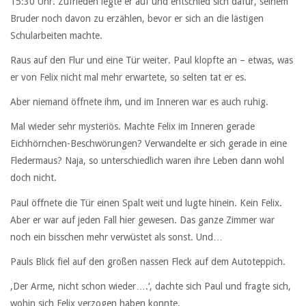
15:30 Uhr. Zufrieden legte er auf und entschied sich dafür, seinem
Bruder noch davon zu erzählen, bevor er sich an die lästigen
Schularbeiten machte.
Raus auf den Flur und eine Tür weiter. Paul klopfte an – etwas, was
er von Felix nicht mal mehr erwartete, so selten tat er es.
Aber niemand öffnete ihm, und im Inneren war es auch ruhig.
Mal wieder sehr mysteriös. Machte Felix im Inneren gerade
Eichhörnchen-Beschwörungen? Verwandelte er sich gerade in eine
Fledermaus? Naja, so unterschiedlich waren ihre Leben dann wohl
doch nicht.
Paul öffnete die Tür einen Spalt weit und lugte hinein. Kein Felix.
Aber er war auf jeden Fall hier gewesen. Das ganze Zimmer war
noch ein bisschen mehr verwüstet als sonst. Und…
Pauls Blick fiel auf den großen nassen Fleck auf dem Autoteppich.
‚Der Arme, nicht schon wieder….‘, dachte sich Paul und fragte sich,
wohin sich Felix verzogen haben konnte.