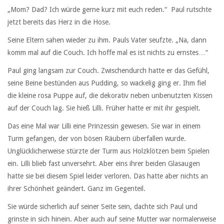
„Mom? Dad? Ich würde gerne kurz mit euch reden.“ Paul rutschte
jetzt bereits das Herz in die Hose.
Seine Eltern sahen wieder zu ihm. Pauls Vater seufzte. „Na, dann
komm mal auf die Couch. Ich hoffe mal es ist nichts zu ernstes…“
Paul ging langsam zur Couch. Zwischendurch hatte er das Gefühl,
seine Beine bestünden aus Pudding, so wackelig ging er. Ihm fiel
die kleine rosa Puppe auf, die dekorativ neben unbenutzten Kissen
auf der Couch lag. Sie hieß Lilli. Früher hatte er mit ihr gespielt.
Das eine Mal war Lilli eine Prinzessin gewesen. Sie war in einem
Turm gefangen, der von bösen Räubern überfallen wurde.
Unglücklicherweise stürzte der Turm aus Holzklötzen beim Spielen
ein. Lilli blieb fast unversehrt. Aber eins ihrer beiden Glasaugen
hatte sie bei diesem Spiel leider verloren. Das hatte aber nichts an
ihrer Schönheit geändert. Ganz im Gegenteil.
Sie würde sicherlich auf seiner Seite sein, dachte sich Paul und
grinste in sich hinein. Aber auch auf seine Mutter war normalerweise