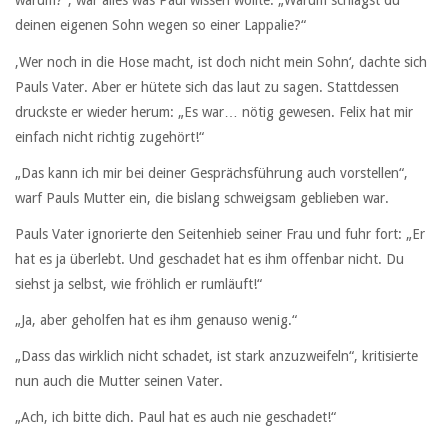
warum?“, war alles was Paul wissen wollte. „Warum schlägst du
deinen eigenen Sohn wegen so einer Lappalie?“
‚Wer noch in die Hose macht, ist doch nicht mein Sohn‘, dachte sich
Pauls Vater. Aber er hütete sich das laut zu sagen. Stattdessen
druckste er wieder herum: „Es war… nötig gewesen. Felix hat mir
einfach nicht richtig zugehört!“
„Das kann ich mir bei deiner Gesprächsführung auch vorstellen“,
warf Pauls Mutter ein, die bislang schweigsam geblieben war.
Pauls Vater ignorierte den Seitenhieb seiner Frau und fuhr fort: „Er
hat es ja überlebt. Und geschadet hat es ihm offenbar nicht. Du
siehst ja selbst, wie fröhlich er rumläuft!“
„Ja, aber geholfen hat es ihm genauso wenig.“
„Dass das wirklich nicht schadet, ist stark anzuzweifeln“, kritisierte
nun auch die Mutter seinen Vater.
„Ach, ich bitte dich. Paul hat es auch nie geschadet!“