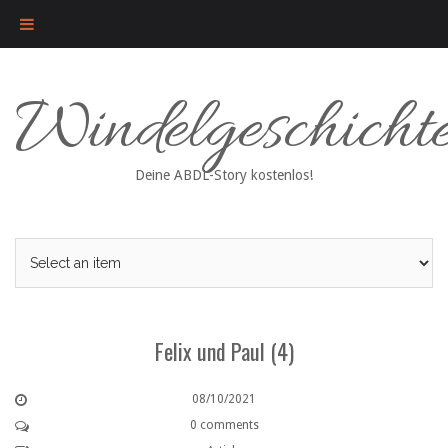
Skip
Windelgeschicht
to
content
Deine ABDL-Story kostenlos!
Felix und Paul (4)
08/10/2021
0 comments