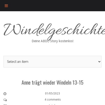
Skip
Windelgeschicht
to
content
Deine ABDL-Story kostenlos!
Anne trägt wieder Windeln 13-15
01/05/2023
4 comments