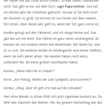
Wir haben voll das coole BERG-Gokart. So was haben Stadtkinder
nicht. Das gibt es nur auf dem Dorf, s
agt Papa immer.
Das hat
uns letztes Jahr der Osterhase gebracht. Da war es für mich noch
ein bisschen zu groß. Da konnte ich nur hinten auf dem zweiten
Sitz sitzen. Aber dieses Jahr geht es, wenn der Sitz ganz vorne ist.
Annika springt auf den Fahrersitz und ich steige hinten auf. Das
gibt bei uns nie streit. Das Fahren ist ganz schön anstrengend, da
müssen wir uns sowieso immer mal abwechseln. Wir düsen los. Das
ist so cool. Die anderen Kinder im Kindergarten sind immer neidisch,
wenn sie mich damit sehen. Die meisten haben noch keins,
zumindest die, die keine großen Geschwister haben.
Annika: „Wann fahrt ihr in Urlaub?“
Anne: „Am Freitag. Wollen wir zum Spielplatz und rutschen?“
Annika: „Okay, aber ich geh erst mal auf die Schaukel.“
Hier ohne Windel zu sitzen fühlt sich jetzt irgendwie komisch an. Da
fehlt was zwischen den Beinen. Hm, bis gestern Nachmittag war das