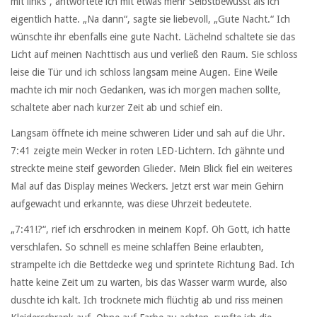
mit links“, antwortete ich mit etwas mehr Selbstbewusst als ich
eigentlich hatte. „Na dann“, sagte sie liebevoll, „Gute Nacht.“ Ich
wünschte ihr ebenfalls eine gute Nacht. Lächelnd schaltete sie das
Licht auf meinen Nachttisch aus und verließ den Raum. Sie schloss
leise die Tür und ich schloss langsam meine Augen. Eine Weile
machte ich mir noch Gedanken, was ich morgen machen sollte,
schaltete aber nach kurzer Zeit ab und schief ein.
Langsam öffnete ich meine schweren Lider und sah auf die Uhr.
7:41 zeigte mein Wecker in roten LED-Lichtern. Ich gähnte und
streckte meine steif geworden Glieder. Mein Blick fiel ein weiteres
Mal auf das Display meines Weckers. Jetzt erst war mein Gehirn
aufgewacht und erkannte, was diese Uhrzeit bedeutete.
„7:41!?“, rief ich erschrocken in meinem Kopf. Oh Gott, ich hatte
verschlafen. So schnell es meine schlaffen Beine erlaubten,
strampelte ich die Bettdecke weg und sprintete Richtung Bad. Ich
hatte keine Zeit um zu warten, bis das Wasser warm wurde, also
duschte ich kalt. Ich trocknete mich flüchtig ab und riss meinen