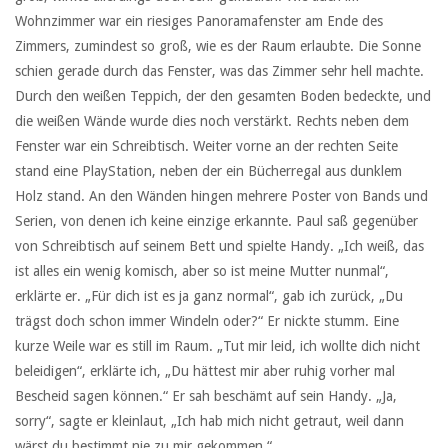
Wohnzimmer war ein riesiges Panoramafenster am Ende des
Zimmers, zumindest so groß, wie es der Raum erlaubte. Die Sonne
schien gerade durch das Fenster, was das Zimmer sehr hell machte.
Durch den weißen Teppich, der den gesamten Boden bedeckte, und
die weißen Wände wurde dies noch verstärkt. Rechts neben dem
Fenster war ein Schreibtisch. Weiter vorne an der rechten Seite
stand eine PlayStation, neben der ein Bücherregal aus dunklem
Holz stand. An den Wänden hingen mehrere Poster von Bands und
Serien, von denen ich keine einzige erkannte. Paul saß gegenüber
von Schreibtisch auf seinem Bett und spielte Handy. „Ich weiß, das
ist alles ein wenig komisch, aber so ist meine Mutter nunmal“,
erklärte er. „Für dich ist es ja ganz normal“, gab ich zurück, „Du
trägst doch schon immer Windeln oder?“ Er nickte stumm. Eine
kurze Weile war es still im Raum. „Tut mir leid, ich wollte dich nicht
beleidigen“, erklärte ich, „Du hättest mir aber ruhig vorher mal
Bescheid sagen können.“ Er sah beschämt auf sein Handy. „Ja,
sorry“, sagte er kleinlaut, „Ich hab mich nicht getraut, weil dann
wärst du bestimmt nie zu mir gekommen.“