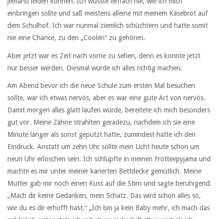
jemand leiden können. Ich wusste einfach nie, wie ich mich
einbringen sollte und saß meistens alleine mit meinem Käsebrot auf
dem Schulhof. Ich war nunmal ziemlich schüchtern und hatte somit
nie eine Chance, zu den „Coolen“ zu gehören.
Aber jetzt war es Zeit nach vorne zu sehen, denn es konnte jetzt
nur besser werden. Diesmal würde ich alles richtig machen.
Am Abend bevor ich die neue Schule zum ersten Mal besuchen
sollte, war ich etwas nervös, aber es war eine gute Art von nervös.
Damit morgen alles glatt laufen würde, bereitete ich mich besonders
gut vor. Meine Zähne strahlten geradezu, nachdem ich sie eine
Minute länger als sonst geputzt hatte, zumindest hatte ich den
Eindruck. Anstatt um zehn Uhr sollte mein Licht heute schon um
neun Uhr erloschen sein. Ich schlüpfte in meinen Frotteepyjama und
machte es mir unter meiner karierten Bettdecke gemütlich. Meine
Mutter gab mir noch einen Kuss auf die Stirn und sagte beruhigend:
„Mach dir keine Gedanken, mein Schatz. Das wird schon alles so,
wie du es dir erhofft hast.“ „Ich bin ja kein Baby mehr, ich mach das