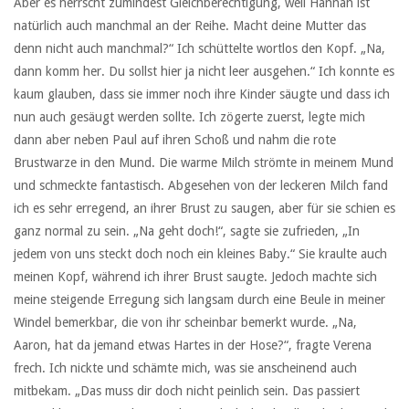
Aber es herrscht zumindest Gleichberechtigung, weil Hannah ist
natürlich auch manchmal an der Reihe. Macht deine Mutter das
denn nicht auch manchmal?“ Ich schüttelte wortlos den Kopf. „Na,
dann komm her. Du sollst hier ja nicht leer ausgehen.“ Ich konnte es
kaum glauben, dass sie immer noch ihre Kinder säugte und dass ich
nun auch gesäugt werden sollte. Ich zögerte zuerst, legte mich
dann aber neben Paul auf ihren Schoß und nahm die rote
Brustwarze in den Mund. Die warme Milch strömte in meinem Mund
und schmeckte fantastisch. Abgesehen von der leckeren Milch fand
ich es sehr erregend, an ihrer Brust zu saugen, aber für sie schien es
ganz normal zu sein. „Na geht doch!“, sagte sie zufrieden, „In
jedem von uns steckt doch noch ein kleines Baby.“ Sie kraulte auch
meinen Kopf, während ich ihrer Brust saugte. Jedoch machte sich
meine steigende Erregung sich langsam durch eine Beule in meiner
Windel bemerkbar, die von ihr scheinbar bemerkt wurde. „Na,
Aaron, hat da jemand etwas Hartes in der Hose?“, fragte Verena
frech. Ich nickte und schämte mich, was sie anscheinend auch
mitbekam. „Das muss dir doch nicht peinlich sein. Das passiert