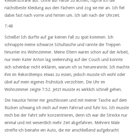
Kleiderschrank auf. Ohne auf Farbe zu achten, rupfte ich die
nächstbeste Kleidung aus den Fächern und zog sie mir an. Ich fiel
dabei fast nach vorne und hinten um. Ich sah nach der Uhrzeit.
7:48
Scheiße! Ich durfte auf gar keinen Fall zu spät kommen. Ich
schnappte meine schwarze Schultasche und rannte die Treppen
hinunter ins Wohnzimmer. Meine Eltern waren schon auf der Arbeit,
nur mein Kater Anton lag seelenruhig auf der Couch und konnte
sich scheinbar nicht erklären, warum ich so herumrannte. Ich machte
ihm im Rekordtempo etwas zu essen, jedoch musste ich wohl oder
übel auf mein eigenes Frühstück verzichten. Die Uhr im
Wohnzimmer zeigte 7:52. Jetzt musste es wirklich schnell gehen.
Die Haustür hinter mir geschlossen und mit meiner Tasche auf dem
Rücken schwang ich mich auf mein Fahrrad und fuhr los. Ich musste
mich bei der Fahrt sehr konzentrieren, denn ich war die Strecke nur
einmal und mit wesentlich mehr Zeit abgefahren. Mehrere Male
streifte ich beinahe ein Auto, die mir anschließend aufgebracht