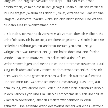
langsam und zugleich verwirrt den Kopf. Paul sah mich etwas
beschämt an, es mir nicht früher gesagt zu haben. Ich sah wieder zu
ihr und fragte: „Warum das denn?“ „Naja“, erzählte sie, „das ist eine
längere Geschichte. Warum wickel ich dich nicht schnell und erzähle
dir dann alles im Wohnzimmer, hm?“
Sie lächelte. Ich war noch verwirrter als vorher, aber ich wollte nicht
unhöflich sein, ich hatte sie ja erst kennengelernt. Vielleicht hatte sie
schlechte Erfahrungen mit anderem Besuch gemacht. „Na gut“,
willigte ich etwas unsicher ein. „Dann holen doch mal eine frische
Windel“, sagte sie motiviert. Ich sollte mich aufs Sofa im
Wohnzimmer legen und meine Hose und Unterhose ausziehen. Paul
ging nach oben auf sein Zimmer, er dachte wahrscheinlich, dass ich
beim Wickeln nicht gesehen werden wollte. Ich wartete auf Verena
und sah mich um, während ich meine Hose auszog. Das Sofa, auf
dem ich lag, war aus weißem Leder und hatte viele flauschige Kissen
in den Farben Cyan und Lila. Dieses Farbschema ließ sich über all im
Zimmer wiederfinden, aber das meiste war dennoch in Weiß
gehalten. Eine gesamte Wand des Wohnzimmers war eine Glasfront,