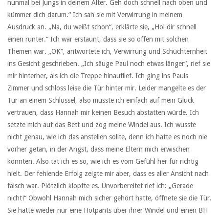
nunmal bei Jungs in deinem Alter. Geh doch schnell nach oben und
kümmer dich darum.“ Ich sah sie mit Verwirrung in meinem
Ausdruck an. „Na, du weißt schon“, erklärte sie, „Hol dir schnell
einen runter.“ Ich war erstaunt, dass sie so offen mit solchen
Themen war. „OK“, antwortete ich, Verwirrung und Schüchternheit
ins Gesicht geschrieben. „Ich säuge Paul noch etwas länger“, rief sie
mir hinterher, als ich die Treppe hinauflief. Ich ging ins Pauls
Zimmer und schloss leise die Tür hinter mir. Leider mangelte es der
Tür an einem Schlüssel, also musste ich einfach auf mein Glück
vertrauen, dass Hannah mir keinen Besuch abstatten würde. Ich
setzte mich auf das Bett und zog meine Windel aus. Ich wusste
nicht genau, wie ich das anstellen sollte, denn ich hatte es noch nie
vorher getan, in der Angst, dass meine Eltern mich erwischen
könnten. Also tat ich es so, wie ich es vom Gefühl her für richtig
hielt. Der fehlende Erfolg zeigte mir aber, dass es aller Ansicht nach
falsch war. Plötzlich klopfte es. Unvorbereitet rief ich: „Gerade
nicht!“ Obwohl Hannah mich sicher gehört hatte, öffnete sie die Tür.
Sie hatte wieder nur eine Hotpants über ihrer Windel und einen BH