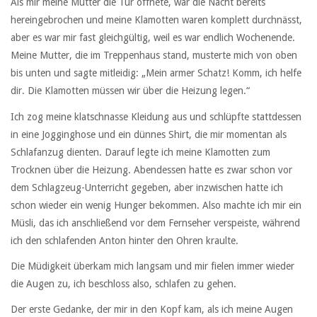
Als mir meine Mutter die Tür öffnete, war die Nacht bereits
hereingebrochen und meine Klamotten waren komplett durchnässt,
aber es war mir fast gleichgültig, weil es war endlich Wochenende.
Meine Mutter, die im Treppenhaus stand, musterte mich von oben
bis unten und sagte mitleidig: „Mein armer Schatz! Komm, ich helfe
dir. Die Klamotten müssen wir über die Heizung legen.“
Ich zog meine klatschnasse Kleidung aus und schlüpfte stattdessen
in eine Jogginghose und ein dünnes Shirt, die mir momentan als
Schlafanzug dienten. Darauf legte ich meine Klamotten zum
Trocknen über die Heizung. Abendessen hatte es zwar schon vor
dem Schlagzeug-Unterricht gegeben, aber inzwischen hatte ich
schon wieder ein wenig Hunger bekommen. Also machte ich mir ein
Müsli, das ich anschließend vor dem Fernseher verspeiste, während
ich den schlafenden Anton hinter den Ohren kraulte.
Die Müdigkeit überkam mich langsam und mir fielen immer wieder
die Augen zu, ich beschloss also, schlafen zu gehen.
Der erste Gedanke, der mir in den Kopf kam, als ich meine Augen