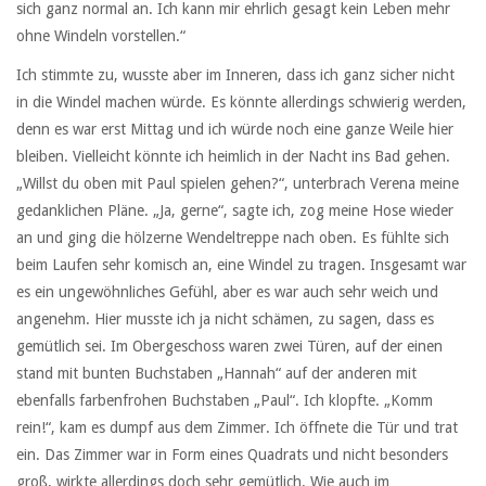
sich ganz normal an. Ich kann mir ehrlich gesagt kein Leben mehr
ohne Windeln vorstellen.“
Ich stimmte zu, wusste aber im Inneren, dass ich ganz sicher nicht
in die Windel machen würde. Es könnte allerdings schwierig werden,
denn es war erst Mittag und ich würde noch eine ganze Weile hier
bleiben. Vielleicht könnte ich heimlich in der Nacht ins Bad gehen.
„Willst du oben mit Paul spielen gehen?“, unterbrach Verena meine
gedanklichen Pläne. „Ja, gerne“, sagte ich, zog meine Hose wieder
an und ging die hölzerne Wendeltreppe nach oben. Es fühlte sich
beim Laufen sehr komisch an, eine Windel zu tragen. Insgesamt war
es ein ungewöhnliches Gefühl, aber es war auch sehr weich und
angenehm. Hier musste ich ja nicht schämen, zu sagen, dass es
gemütlich sei. Im Obergeschoss waren zwei Türen, auf der einen
stand mit bunten Buchstaben „Hannah“ auf der anderen mit
ebenfalls farbenfrohen Buchstaben „Paul“. Ich klopfte. „Komm
rein!“, kam es dumpf aus dem Zimmer. Ich öffnete die Tür und trat
ein. Das Zimmer war in Form eines Quadrats und nicht besonders
groß, wirkte allerdings doch sehr gemütlich. Wie auch im