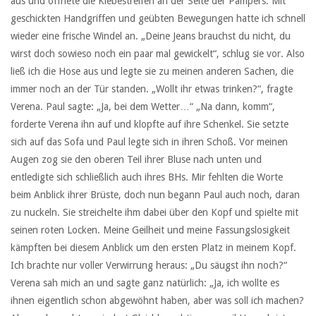
aus und öffnete die Klebestreifen an der Seite der Pampers. Mit
geschickten Handgriffen und geübten Bewegungen hatte ich schnell
wieder eine frische Windel an. „Deine Jeans brauchst du nicht, du
wirst doch sowieso noch ein paar mal gewickelt“, schlug sie vor. Also
ließ ich die Hose aus und legte sie zu meinen anderen Sachen, die
immer noch an der Tür standen. „Wollt ihr etwas trinken?“, fragte
Verena. Paul sagte: „Ja, bei dem Wetter…“ „Na dann, komm“,
forderte Verena ihn auf und klopfte auf ihre Schenkel. Sie setzte
sich auf das Sofa und Paul legte sich in ihren Schoß. Vor meinen
Augen zog sie den oberen Teil ihrer Bluse nach unten und
entledigte sich schließlich auch ihres BHs. Mir fehlten die Worte
beim Anblick ihrer Brüste, doch nun begann Paul auch noch, daran
zu nuckeln. Sie streichelte ihm dabei über den Kopf und spielte mit
seinen roten Locken. Meine Geilheit und meine Fassungslosigkeit
kämpften bei diesem Anblick um den ersten Platz in meinem Kopf.
Ich brachte nur voller Verwirrung heraus: „Du säugst ihn noch?“
Verena sah mich an und sagte ganz natürlich: „Ja, ich wollte es
ihnen eigentlich schon abgewöhnt haben, aber was soll ich machen?