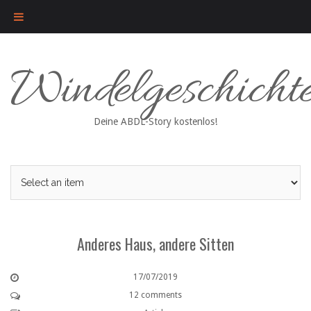
Skip
Windelgeschicht
to
content
Deine ABDL-Story kostenlos!
Anderes Haus, andere Sitten
17/07/2019
12 comments