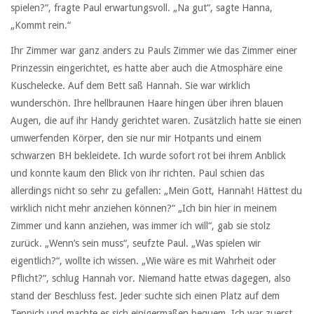
spielen?“, fragte Paul erwartungsvoll. „Na gut“, sagte Hanna,
„Kommt rein.“
Ihr Zimmer war ganz anders zu Pauls Zimmer wie das Zimmer einer
Prinzessin eingerichtet, es hatte aber auch die Atmosphäre eine
Kuschelecke. Auf dem Bett saß Hannah. Sie war wirklich
wunderschön. Ihre hellbraunen Haare hingen über ihren blauen
Augen, die auf ihr Handy gerichtet waren. Zusätzlich hatte sie einen
umwerfenden Körper, den sie nur mir Hotpants und einem
schwarzen BH bekleidete. Ich wurde sofort rot bei ihrem Anblick
und konnte kaum den Blick von ihr richten. Paul schien das
allerdings nicht so sehr zu gefallen: „Mein Gott, Hannah! Hättest du
wirklich nicht mehr anziehen können?“ „Ich bin hier in meinem
Zimmer und kann anziehen, was immer ich will“, gab sie stolz
zurück. „Wenn’s sein muss“, seufzte Paul. „Was spielen wir
eigentlich?“, wollte ich wissen. „Wie wäre es mit Wahrheit oder
Pflicht?“, schlug Hannah vor. Niemand hatte etwas dagegen, also
stand der Beschluss fest. Jeder suchte sich einen Platz auf dem
Teppich und machte es sich einigermaßen bequem. Ich war zuerst