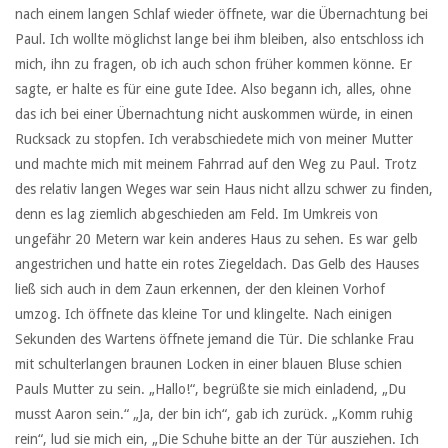
nach einem langen Schlaf wieder öffnete, war die Übernachtung bei
Paul. Ich wollte möglichst lange bei ihm bleiben, also entschloss ich
mich, ihn zu fragen, ob ich auch schon früher kommen könne. Er
sagte, er halte es für eine gute Idee. Also begann ich, alles, ohne
das ich bei einer Übernachtung nicht auskommen würde, in einen
Rucksack zu stopfen. Ich verabschiedete mich von meiner Mutter
und machte mich mit meinem Fahrrad auf den Weg zu Paul. Trotz
des relativ langen Weges war sein Haus nicht allzu schwer zu finden,
denn es lag ziemlich abgeschieden am Feld. Im Umkreis von
ungefähr 20 Metern war kein anderes Haus zu sehen. Es war gelb
angestrichen und hatte ein rotes Ziegeldach. Das Gelb des Hauses
ließ sich auch in dem Zaun erkennen, der den kleinen Vorhof
umzog. Ich öffnete das kleine Tor und klingelte. Nach einigen
Sekunden des Wartens öffnete jemand die Tür. Die schlanke Frau
mit schulterlangen braunen Locken in einer blauen Bluse schien
Pauls Mutter zu sein. „Hallo!“, begrüßte sie mich einladend, „Du
musst Aaron sein.“ „Ja, der bin ich“, gab ich zurück. „Komm ruhig
rein“, lud sie mich ein, „Die Schuhe bitte an der Tür ausziehen. Ich