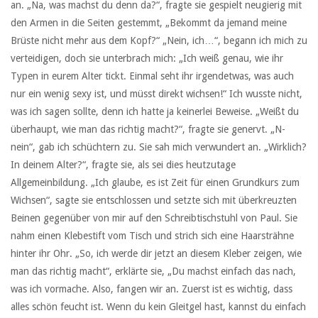
an. „Na, was machst du denn da?“, fragte sie gespielt neugierig mit
den Armen in die Seiten gestemmt, „Bekommt da jemand meine
Brüste nicht mehr aus dem Kopf?“ „Nein, ich…“, begann ich mich zu
verteidigen, doch sie unterbrach mich: „Ich weiß genau, wie ihr
Typen in eurem Alter tickt. Einmal seht ihr irgendetwas, was auch
nur ein wenig sexy ist, und müsst direkt wichsen!“ Ich wusste nicht,
was ich sagen sollte, denn ich hatte ja keinerlei Beweise. „Weißt du
überhaupt, wie man das richtig macht?“, fragte sie genervt. „N-
nein“, gab ich schüchtern zu. Sie sah mich verwundert an. „Wirklich?
In deinem Alter?“, fragte sie, als sei dies heutzutage
Allgemeinbildung. „Ich glaube, es ist Zeit für einen Grundkurs zum
Wichsen“, sagte sie entschlossen und setzte sich mit überkreuzten
Beinen gegenüber von mir auf den Schreibtischstuhl von Paul. Sie
nahm einen Klebestift vom Tisch und strich sich eine Haarsträhne
hinter ihr Ohr. „So, ich werde dir jetzt an diesem Kleber zeigen, wie
man das richtig macht“, erklärte sie, „Du machst einfach das nach,
was ich vormache. Also, fangen wir an. Zuerst ist es wichtig, dass
alles schön feucht ist. Wenn du kein Gleitgel hast, kannst du einfach