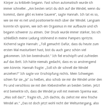
Körper zu kribbeln begann. Fast schon automatisch wurde ich
immer schneller. „Am besten setzt du dich auf die Windel, wenn du
kommst, dann gibt es keine Sauerei“, sagte Hannah. Ich tat es so,
wie sie mir es riet und positionierte mich über der Windel. Langsam
konnte ich spüren, wie sich ein Orgasmus in mir aufbaute und ich
begann schwerer zu atmen. Der Druck wurde immer stärker, bis ich
schließlich meine Ladung stöhnend in meine Pampers spritzte.
Kichernd sagte Hannah: „Toll gemacht! Dafür, dass du heute zum
ersten Mal masturbiert hast, bist du auch ganz schön viel
gekommen. Ich bin beeindruckt.“ Ich fiel erschöpft und zufrieden
auf das Bett. Ich hätte niemals gedacht, dass es so anstrengend
sein könnte. Hannah fragte: „Soll ich dir schnell die Windel
anziehen?“ Ich sagte vor Erschöpfung nichts. Mein Schweigen
schien für sie „Ja“ zu heißen, also schob sie mir die Windel unter den
Po und verschloss sie mit den Klebestreifen an beiden Seiten. Jetzt
erst bemerkte ich, dass die Windel ja voll mit meinem Sperma war.
„Was soll das?“, fragte ich, „Ich dachte, du ziehst mir eine frische
Windel an.“ „Das ist doch jetzt wohl nicht der Weltuntergang, also