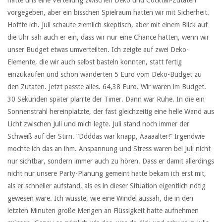
vorgegeben, aber ein bisschen Spielraum hatten wir mit Sicherheit.
Hoffte ich. Juli schaute ziemlich skeptisch, aber mit einem Blick auf
die Uhr sah auch er ein, dass wir nur eine Chance hatten, wenn wir
unser Budget etwas umverteilten. Ich zeigte auf zwei Deko-
Elemente, die wir auch selbst basteln konnten, statt fertig
einzukaufen und schon wanderten 5 Euro vom Deko-Budget zu
den Zutaten. Jetzt passte alles. 64,38 Euro. Wir waren im Budget.
30 Sekunden später plärrte der Timer. Dann war Ruhe. In die ein
Sonnenstrahl hereinplatzte, der fast gleichzeitig eine helle Wand aus
Licht zwischen Juli und mich legte. Juli stand noch immer der
Schweiß auf der Stirn. “Ddddas war knapp, Aaaaalter!” Irgendwie
mochte ich das an ihm. Anspannung und Stress waren bei Juli nicht
nur sichtbar, sondern immer auch zu hören. Dass er damit allerdings
nicht nur unsere Party-Planung gemeint hatte bekam ich erst mit,
als er schneller aufstand, als es in dieser Situation eigentlich nötig
gewesen wäre. Ich wusste, wie eine Windel aussah, die in den
letzten Minuten große Mengen an Flüssigkeit hatte aufnehmen