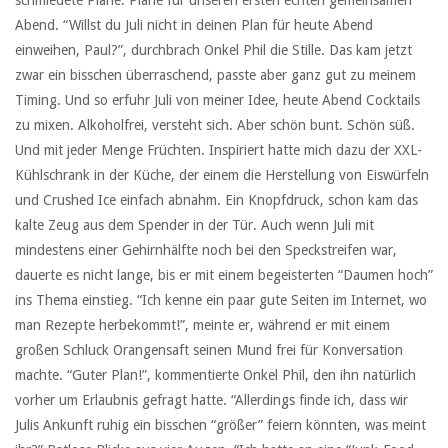
Abend. “Willst du Juli nicht in deinen Plan für heute Abend
einweihen, Paul?”, durchbrach Onkel Phil die Stille. Das kam jetzt
zwar ein bisschen überraschend, passte aber ganz gut zu meinem
Timing. Und so erfuhr Juli von meiner Idee, heute Abend Cocktails
zu mixen. Alkoholfrei, versteht sich. Aber schön bunt. Schön süß.
Und mit jeder Menge Früchten. Inspiriert hatte mich dazu der XXL-
Kühlschrank in der Küche, der einem die Herstellung von Eiswürfeln
und Crushed Ice einfach abnahm. Ein Knopfdruck, schon kam das
kalte Zeug aus dem Spender in der Tür. Auch wenn Juli mit
mindestens einer Gehirnhälfte noch bei den Speckstreifen war,
dauerte es nicht lange, bis er mit einem begeisterten “Daumen hoch”
ins Thema einstieg. “Ich kenne ein paar gute Seiten im Internet, wo
man Rezepte herbekommt!”, meinte er, während er mit einem
großen Schluck Orangensaft seinen Mund frei für Konversation
machte. “Guter Plan!”, kommentierte Onkel Phil, den ihn natürlich
vorher um Erlaubnis gefragt hatte. “Allerdings finde ich, dass wir
Julis Ankunft ruhig ein bisschen “größer” feiern könnten, was meint