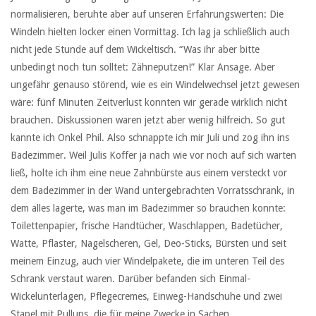
normalisieren, beruhte aber auf unseren Erfahrungswerten: Die
Windeln hielten locker einen Vormittag. Ich lag ja schließlich auch
nicht jede Stunde auf dem Wickeltisch. “Was ihr aber bitte
unbedingt noch tun solltet: Zähneputzen!” Klar Ansage. Aber
ungefähr genauso störend, wie es ein Windelwechsel jetzt gewesen
wäre: fünf Minuten Zeitverlust konnten wir gerade wirklich nicht
brauchen. Diskussionen waren jetzt aber wenig hilfreich. So gut
kannte ich Onkel Phil. Also schnappte ich mir Juli und zog ihn ins
Badezimmer. Weil Julis Koffer ja nach wie vor noch auf sich warten
ließ, holte ich ihm eine neue Zahnbürste aus einem versteckt vor
dem Badezimmer in der Wand untergebrachten Vorratsschrank, in
dem alles lagerte, was man im Badezimmer so brauchen konnte:
Toilettenpapier, frische Handtücher, Waschlappen, Badetücher,
Watte, Pflaster, Nagelscheren, Gel, Deo-Sticks, Bürsten und seit
meinem Einzug, auch vier Windelpakete, die im unteren Teil des
Schrank verstaut waren. Darüber befanden sich Einmal-
Wickelunterlagen, Pflegecremes, Einweg-Handschuhe und zwei
Stapel mit Pullups, die für meine Zwecke in Sachen