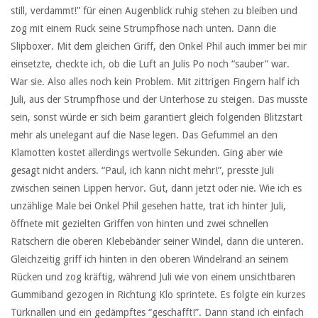
still, verdammt!” für einen Augenblick ruhig stehen zu bleiben und
zog mit einem Ruck seine Strumpfhose nach unten. Dann die
Slipboxer. Mit dem gleichen Griff, den Onkel Phil auch immer bei mir
einsetzte, checkte ich, ob die Luft an Julis Po noch “sauber” war.
War sie. Also alles noch kein Problem. Mit zittrigen Fingern half ich
Juli, aus der Strumpfhose und der Unterhose zu steigen. Das musste
sein, sonst würde er sich beim garantiert gleich folgenden Blitzstart
mehr als unelegant auf die Nase legen. Das Gefummel an den
Klamotten kostet allerdings wertvolle Sekunden. Ging aber wie
gesagt nicht anders. “Paul, ich kann nicht mehr!”, presste Juli
zwischen seinen Lippen hervor. Gut, dann jetzt oder nie. Wie ich es
unzählige Male bei Onkel Phil gesehen hatte, trat ich hinter Juli,
öffnete mit gezielten Griffen von hinten und zwei schnellen
Ratschern die oberen Klebebänder seiner Windel, dann die unteren.
Gleichzeitig griff ich hinten in den oberen Windelrand an seinem
Rücken und zog kräftig, während Juli wie von einem unsichtbaren
Gummiband gezogen in Richtung Klo sprintete. Es folgte ein kurzes
Türknallen und ein gedämpftes “geschafft!”. Dann stand ich einfach