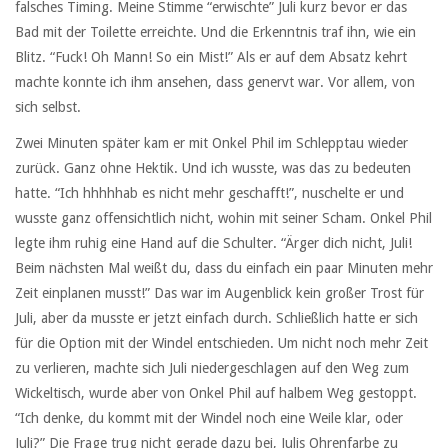
falsches Timing. Meine Stimme “erwischte” Juli kurz bevor er das
Bad mit der Toilette erreichte. Und die Erkenntnis traf ihn, wie ein
Blitz. “Fuck! Oh Mann! So ein Mist!” Als er auf dem Absatz kehrt
machte konnte ich ihm ansehen, dass genervt war. Vor allem, von
sich selbst.
Zwei Minuten später kam er mit Onkel Phil im Schlepptau wieder
zurück. Ganz ohne Hektik. Und ich wusste, was das zu bedeuten
hatte. “Ich hhhhhab es nicht mehr geschafft!”, nuschelte er und
wusste ganz offensichtlich nicht, wohin mit seiner Scham. Onkel Phil
legte ihm ruhig eine Hand auf die Schulter. “Ärger dich nicht, Juli!
Beim nächsten Mal weißt du, dass du einfach ein paar Minuten mehr
Zeit einplanen musst!” Das war im Augenblick kein großer Trost für
Juli, aber da musste er jetzt einfach durch. Schließlich hatte er sich
für die Option mit der Windel entschieden. Um nicht noch mehr Zeit
zu verlieren, machte sich Juli niedergeschlagen auf den Weg zum
Wickeltisch, wurde aber von Onkel Phil auf halbem Weg gestoppt.
“Ich denke, du kommt mit der Windel noch eine Weile klar, oder
Juli?” Die Frage trug nicht gerade dazu bei, Julis Ohrenfarbe zu