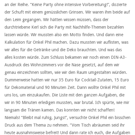
an der Reihe. “Keine Party ohne intensive Vorbereitung!”, dozierte
der Schuft mit einem genüsslichen Grinsen. Wir waren ihm beide auf
den Leim gegangen. Wir hätten wissen müssen, dass der
durchtriebene Kerl sich die Party mit Nachhilfe-Themen bezahlen
lassen würde. Wir mussten also ein Motto finden. Und dann eine
Kalkulation für Onkel Phil machen. Dazu mussten wir auflisten, was
wir alles für die Getränke und die Deko brauchten. Und was das
alles kosten würde. Zum Schluss bekamen wir noch einen DIN-A3-
Ausdruck des Wohnzimmers vor die Nase gesetzt, auf dem wir
genau einzeichnen sollten, wie wir den Raum umgestalten würden.
Dummerweise hatten wir nur 35 Euro für Cocktail-Zutaten, 15 Euro
für Dekomaterial und 90 Minuten Zeit. Dann wollte Onkel Phil mit
uns los, um einzukaufen. Die Liste mit den ganzen Aufgaben, die
wir in 90 Minuten erledigen mussten, war brutal. Ich spürte, wie mir
langsam die Tränen kamen. Das konnten wir nicht schaffen!
Niemals! “Bleibt mal ruhig, Jungs!”, versuchte Onkel Phil ein bisschen
Druck aus dem Thema zu nehmen. “Vom Tisch abräumen seid ihr
heute ausnahmsweise befreit! Und dann rate ich euch, die Aufgaben