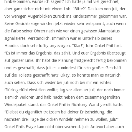
hinbekommen, würde ich sagen!” Ich hatte ja mit viel gerechnet,
aber ganz sicher nicht mit einem Lob. “Bitte?” Das kam von Juli, der
vor wenigen Augenblicken zurück ins Kinderzimmer gekommen war.
Seine Gesichtszüge wirkten jetzt wieder sehr entspannt, auch wenn
die Farbe seiner Ohren nach wie vor einen gewissen Alarmstatus
signalisierte. Verständlich. Immerhin war er unterhalb seines
Hoodies doch sehr luftig angezogen. “Klar!”, fuhr Onkel Phil fort.
“Es ist immer das Ergebnis, das zählt. Und euer Ergebnis überzeugt
auf ganzer Linie. Ihr habt die Planung fristgerecht fertig bekommen
und es geschafft, dass Juli es zumindest für sein großes Geschäft
auf die Toilette geschafft hat!” Okay, so konnte man es natürlich
auch sehen. Dass sich weder bei Juli noch bei mir ein echtes
Glücksgefühl einstellen wollte, lag vor allem an Juli, der noch immer
ziemlich verloren und halb nackt neben dem zusammengerollten
Windelpaket stand, das Onkel Phil in Richtung Wand gerollt hatte.
“Bleibst du eigentlich trotzdem bei deiner Entscheidung, die
nächsten drei Tage die dicken Windeln nehmen zu wollen, Juli?”
Onkel Phils Frage kam nicht überraschend. Julis Antwort aber auch