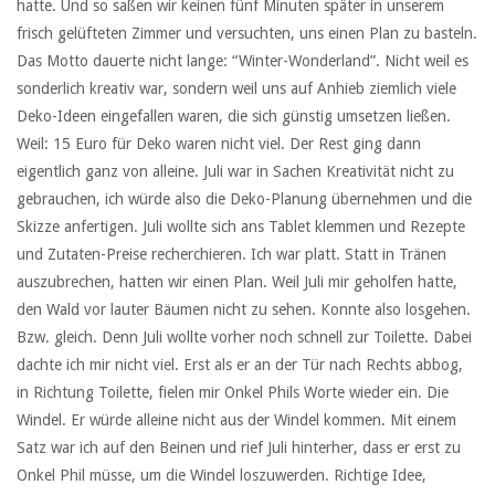
hatte. Und so saßen wir keinen fünf Minuten später in unserem
frisch gelüfteten Zimmer und versuchten, uns einen Plan zu basteln.
Das Motto dauerte nicht lange: “Winter-Wonderland”. Nicht weil es
sonderlich kreativ war, sondern weil uns auf Anhieb ziemlich viele
Deko-Ideen eingefallen waren, die sich günstig umsetzen ließen.
Weil: 15 Euro für Deko waren nicht viel. Der Rest ging dann
eigentlich ganz von alleine. Juli war in Sachen Kreativität nicht zu
gebrauchen, ich würde also die Deko-Planung übernehmen und die
Skizze anfertigen. Juli wollte sich ans Tablet klemmen und Rezepte
und Zutaten-Preise recherchieren. Ich war platt. Statt in Tränen
auszubrechen, hatten wir einen Plan. Weil Juli mir geholfen hatte,
den Wald vor lauter Bäumen nicht zu sehen. Konnte also losgehen.
Bzw. gleich. Denn Juli wollte vorher noch schnell zur Toilette. Dabei
dachte ich mir nicht viel. Erst als er an der Tür nach Rechts abbog,
in Richtung Toilette, fielen mir Onkel Phils Worte wieder ein. Die
Windel. Er würde alleine nicht aus der Windel kommen. Mit einem
Satz war ich auf den Beinen und rief Juli hinterher, dass er erst zu
Onkel Phil müsse, um die Windel loszuwerden. Richtige Idee,