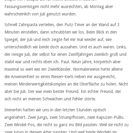
Fassungsvermögen nicht mehr ausreichten, ab Montag aber
wahrscheinlich von Juli genutzt wurden.
Schnell Zahnpasta verteilen, den Putz-Timer an der Wand auf 3
Minuten einstellen, dann schrubbten wir los. Beim Blick in den
Spiegel, der Juli und mich zeigte fiel mir mal wieder auf, wie
unterschiedlich wir beide doch aussahen. Und es auch waren. Links,
der riesige Juli, der selbst für einen Zwölfjährigen ziemlich groß und
stabil war und rechts eben ich. Paul. Neun Jahre, körperlich aber
maximal so weit wie ein Zweitklässler. Normalerweise hätte alleine
die Anwesenheit so eines Riesen-Kerls neben mir ausgereicht,
meinen Minderwertigkeitskomplex an die Oberfläche zu holen. Nicht
aber bei Juli. Der war mein bester Freund. Ein echter Freund, der
sich nicht an meinen Schwächen und Fehler störte.
Immerhin hatten wir uns in den letzten Stunden optisch
angenähert. Zwei Jungs, zwei Strumpfhosen, zwei Kapuzen-Pullis.
Zwei Windel-Pos, die nicht so ganz ins Bild passten. Weil sie nicht zu
zwei Jungs in diesem Alter passten. Und weil beide Windeln im