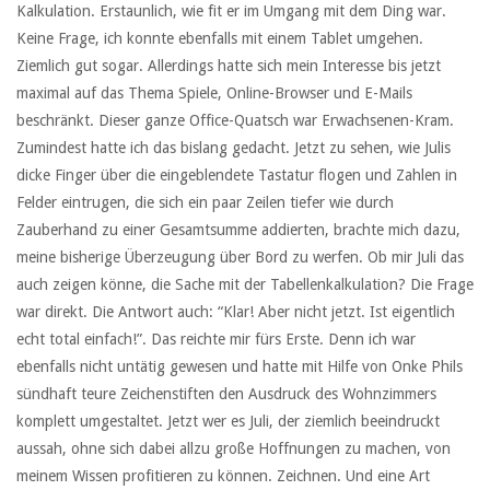
Kalkulation. Erstaunlich, wie fit er im Umgang mit dem Ding war.
Keine Frage, ich konnte ebenfalls mit einem Tablet umgehen.
Ziemlich gut sogar. Allerdings hatte sich mein Interesse bis jetzt
maximal auf das Thema Spiele, Online-Browser und E-Mails
beschränkt. Dieser ganze Office-Quatsch war Erwachsenen-Kram.
Zumindest hatte ich das bislang gedacht. Jetzt zu sehen, wie Julis
dicke Finger über die eingeblendete Tastatur flogen und Zahlen in
Felder eintrugen, die sich ein paar Zeilen tiefer wie durch
Zauberhand zu einer Gesamtsumme addierten, brachte mich dazu,
meine bisherige Überzeugung über Bord zu werfen. Ob mir Juli das
auch zeigen könne, die Sache mit der Tabellenkalkulation? Die Frage
war direkt. Die Antwort auch: “Klar! Aber nicht jetzt. Ist eigentlich
echt total einfach!”. Das reichte mir fürs Erste. Denn ich war
ebenfalls nicht untätig gewesen und hatte mit Hilfe von Onke Phils
sündhaft teure Zeichenstiften den Ausdruck des Wohnzimmers
komplett umgestaltet. Jetzt wer es Juli, der ziemlich beeindruckt
aussah, ohne sich dabei allzu große Hoffnungen zu machen, von
meinem Wissen profitieren zu können. Zeichnen. Und eine Art