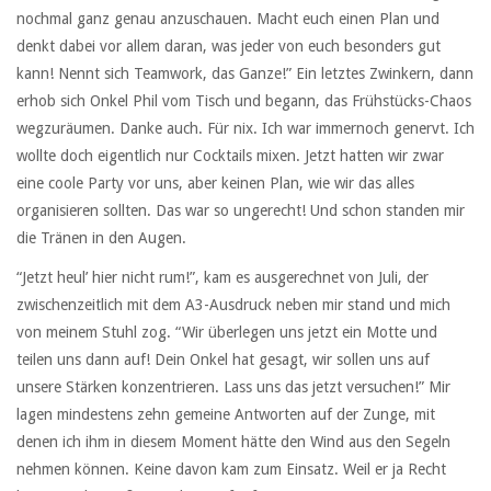
nochmal ganz genau anzuschauen. Macht euch einen Plan und
denkt dabei vor allem daran, was jeder von euch besonders gut
kann! Nennt sich Teamwork, das Ganze!” Ein letztes Zwinkern, dann
erhob sich Onkel Phil vom Tisch und begann, das Frühstücks-Chaos
wegzuräumen. Danke auch. Für nix. Ich war immernoch genervt. Ich
wollte doch eigentlich nur Cocktails mixen. Jetzt hatten wir zwar
eine coole Party vor uns, aber keinen Plan, wie wir das alles
organisieren sollten. Das war so ungerecht! Und schon standen mir
die Tränen in den Augen.
“Jetzt heul’ hier nicht rum!”, kam es ausgerechnet von Juli, der
zwischenzeitlich mit dem A3-Ausdruck neben mir stand und mich
von meinem Stuhl zog. “Wir überlegen uns jetzt ein Motte und
teilen uns dann auf! Dein Onkel hat gesagt, wir sollen uns auf
unsere Stärken konzentrieren. Lass uns das jetzt versuchen!” Mir
lagen mindestens zehn gemeine Antworten auf der Zunge, mit
denen ich ihm in diesem Moment hätte den Wind aus den Segeln
nehmen können. Keine davon kam zum Einsatz. Weil er ja Recht