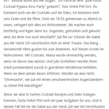
ihr?” Ratlose Blicke aus vier Augen. “Ich hatte an eine “Junk-Food-
Cocktail-Pyjama-Kino-Party” gedacht”, fuhr Onkel Phil fort. Ihr
kümmert euch um die Cocktails und die Deko, ich kümmere mich
ums Essen und die Filme. Statt um 18:30 gemeinsam zu Abend zu
essen, verlagert sich alles ins Wohnzimmer. Wir machen euch
bettfertig und legen dann los. Gegessen, getrunken und gekuckt
wird, bis einer von euch einschläft!” Juli fiel vor Schreck die Gabel
aus der Hand. Ich verschluckte mich an einer Traube. Das klang…
sensationell! Filme gucken bis zum Abwinken. Auf Riesen-Screen im
Wohnzimmer. Mit Cocktails. Mama würde ohnmächtig werden,
wenn sie davon was wüsste. Und Julis Großeltern würden ihren
Enkel postwendend zurück in geordnete Verhältnisse befehlen.
Wenn sie denn jemals davon erführen. Würden sie aber nicht.
“Ehrensache”, wie Juli mit einem verschwörerischen Augenzwinkern
zu Onkel Phil bekräftigte!”
Bevor wir aber in Sachen Cocktail-Rezepte und Deko loslegen
konnten, hatte Onkel Phil noch ein paar Aufgaben für uns. Und in
diesem Fall fiel mir die Gabel aus der Hand, Juli war mit Verschlucken