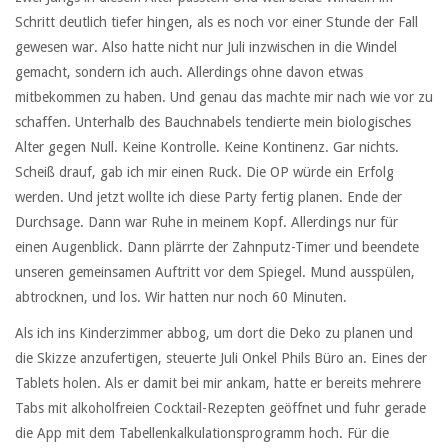
Schritt deutlich tiefer hingen, als es noch vor einer Stunde der Fall
gewesen war. Also hatte nicht nur Juli inzwischen in die Windel
gemacht, sondern ich auch. Allerdings ohne davon etwas
mitbekommen zu haben. Und genau das machte mir nach wie vor zu
schaffen. Unterhalb des Bauchnabels tendierte mein biologisches
Alter gegen Null. Keine Kontrolle. Keine Kontinenz. Gar nichts.
Scheiß drauf, gab ich mir einen Ruck. Die OP würde ein Erfolg
werden. Und jetzt wollte ich diese Party fertig planen. Ende der
Durchsage. Dann war Ruhe in meinem Kopf. Allerdings nur für
einen Augenblick. Dann plärrte der Zahnputz-Timer und beendete
unseren gemeinsamen Auftritt vor dem Spiegel. Mund ausspülen,
abtrocknen, und los. Wir hatten nur noch 60 Minuten.
Als ich ins Kinderzimmer abbog, um dort die Deko zu planen und
die Skizze anzufertigen, steuerte Juli Onkel Phils Büro an. Eines der
Tablets holen. Als er damit bei mir ankam, hatte er bereits mehrere
Tabs mit alkoholfreien Cocktail-Rezepten geöffnet und fuhr gerade
die App mit dem Tabellenkalkulationsprogramm hoch. Für die