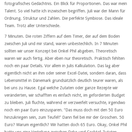
fotografisches Gedächtnis. Ein Blick für Proportionen. Das war mein
Talent. So viel hatte ich inzwischen begriffen. Juli war der Mann für
Ordnung. Struktur und Zahlen. Die perfekte Symbiose. Das ideale
Team. Trotz aller Unterschiede.
7 Minuten. Die roten Ziffern auf dem Timer, der auf dem Boden
zwischen Juli und mir stand, waren unbestechlich. In 7 Minuten
sollten wir unser Konzept bei Onkel Phil abgeben. Theoretisch
waren wir auch fertig. Aber eben nur theoretisch. Praktisch fehlten
noch ein paar Details. Vor allem in Julis Kalkulation. Das lag aber
eigentlich nicht an ihm oder seiner Excel-Datei, sondern daran, dass
Lebensmittel in Dänemark grundsätzlich deutlich teurer waren, als
bei uns zu Hause. Egal welche Zutaten oder ganze Rezepte wir
veränderten, wir schafften es einfach nicht, im geforderten Budget
zu bleiben. Juli fluchte, während er verzweifelt versuchte, irgendwo
noch ein paar Euro einzusparen. “Das muss doch mit den 50 Euro
hinzukriegen sein, zum Teufel!” Dann fiel bei mir der Groschen. 50
Euro? Warum eigentlich? Wir hatten doch 65 Euro. Okay, Onkel Phil
hatte uns eine Verteilung zwischen Deko und Cocktail-Zutaten