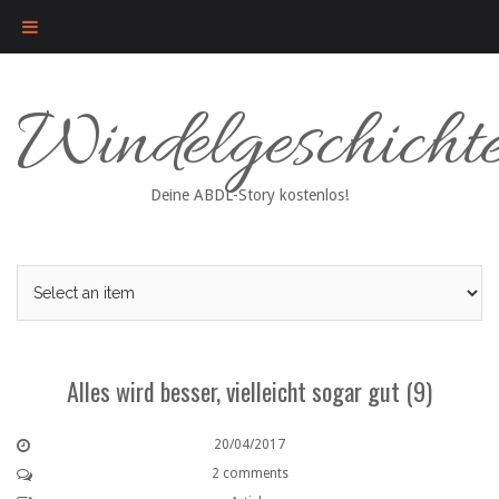
Skip
Windelgeschicht
to
content
Deine ABDL-Story kostenlos!
Alles wird besser, vielleicht sogar gut (9)
20/04/2017
2 comments