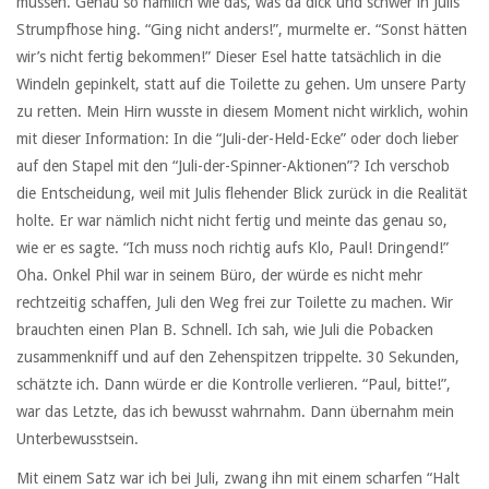
müssen. Genau so nämlich wie das, was da dick und schwer in Julis
Strumpfhose hing. “Ging nicht anders!”, murmelte er. “Sonst hätten
wir’s nicht fertig bekommen!” Dieser Esel hatte tatsächlich in die
Windeln gepinkelt, statt auf die Toilette zu gehen. Um unsere Party
zu retten. Mein Hirn wusste in diesem Moment nicht wirklich, wohin
mit dieser Information: In die “Juli-der-Held-Ecke” oder doch lieber
auf den Stapel mit den “Juli-der-Spinner-Aktionen”? Ich verschob
die Entscheidung, weil mit Julis flehender Blick zurück in die Realität
holte. Er war nämlich nicht nicht fertig und meinte das genau so,
wie er es sagte. “Ich muss noch richtig aufs Klo, Paul! Dringend!”
Oha. Onkel Phil war in seinem Büro, der würde es nicht mehr
rechtzeitig schaffen, Juli den Weg frei zur Toilette zu machen. Wir
brauchten einen Plan B. Schnell. Ich sah, wie Juli die Pobacken
zusammenkniff und auf den Zehenspitzen trippelte. 30 Sekunden,
schätzte ich. Dann würde er die Kontrolle verlieren. “Paul, bitte!”,
war das Letzte, das ich bewusst wahrnahm. Dann übernahm mein
Unterbewusstsein.
Mit einem Satz war ich bei Juli, zwang ihn mit einem scharfen “Halt