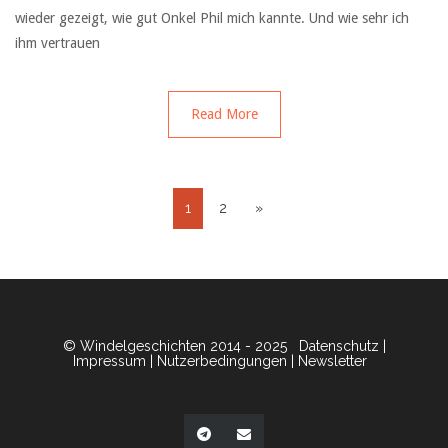
wieder gezeigt, wie gut Onkel Phil mich kannte. Und wie sehr ich
ihm vertrauen
Read More
1
2
»
© Windelgeschichten 2014 - 2025
Datenschutz
|
Impressum
|
Nutzerbedingungen
|
Newsletter