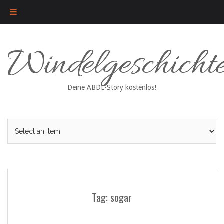
Skip
Windelgeschicht
to
content
Deine ABDL-Story kostenlos!
Tag: sogar