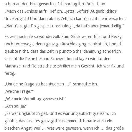
schon an den Hals geworfen. Ich sprang ihn förmlich an.
„Mach das Schloss auf!“, rief ich. „Jetzt! Sofort! Augenblicklich!
Unverzüglich! Und dann ab ins Zelt, ich kann‘s nicht mehr erwarten.“
„Nanu“, sagte Flo gespielt unschuldig, „da hat‘s aber jemand eilig.“
Es war noch nie so wundervoll. Zum Glück waren Nico und Becky
noch unterwegs, denn ganz geräuschlos ging es nicht ab, und ich
glaubte nicht, dass das Zelt in puncto Schalldämmung sonderlich
viel auf die Reihe bekam. Schwer atmend lagen wir auf der
Matratze, und Flo streichelte zärtlich mein Gesicht. Ich war fix und
fertig.
„Um deine Frage zu beantworten …“, schnaufte ich.
„Welche Frage?“
„Wie mein Vormittag gewesen ist.“
„Ach so. Ja?“
„Es war unglaublich geil. Und es war unglaublich grausam. Ich
glaube, das fasst es ganz gut zusammen. Ich hatte auch ein
bisschen Angst, weil … Was wäre gewesen, wenn ich … das große