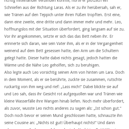
richtig miteinander verbinden konnte, hörte er plötzlich ein
Schniefen aus der Richtung Laras. Als er zu ihr herübersah, sah er,
wie Tränen auf den Teppich unter ihren Füßen tropften. Erst eine,
dann eine zweite, eine dritte und dann immer mehr und mehr. Leo,
hoffnungslos mit der Situation überfordert, ging langsam auf sie zu.
Vor ihr angekommen, setzte er sich das das Bett neben ihr. Er
erinnerte sich daran, wie sein Vater ihm, als er in der Vergangenheit
weinend auf dem Bett gesessen hatte, den Arm um die Schultern
gelegt hatte. Dieser hatte dabei nichts gesagt, jedoch hatten die
Wärme und die Nähe Leo geholfen, sich zu beruhigen.
Also legte auch Leo vorsichtig seinen Arm von hinten um Lara. Doch
in dem Moment, als er sie berührte, zuckte sie zusammen, rutschte
ruckartig von ihm weg und rief: „Lass mich!“ Dabei blickte sie auf
und Leo sah, dass ihr Gesicht rot aufgequollen war und Tränen wie
kleine Wasserfälle ihre Wangen hinab liefen. Noch mehr überfordert,
als zuvor, wusste Leo nichts anderes zu sagen als: „Ist schon gut.“
Doch noch bevor er seinen Mund geschlossen hatte, schnauzte ihn
seine Cousine an: „Nichts ist gut! Überhaupt nichts!“ Und dann