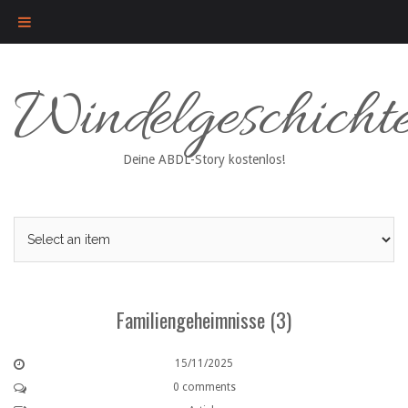
Skip
Windelgeschicht
to
content
Deine ABDL-Story kostenlos!
Familiengeheimnisse (3)
15/11/2025
0 comments