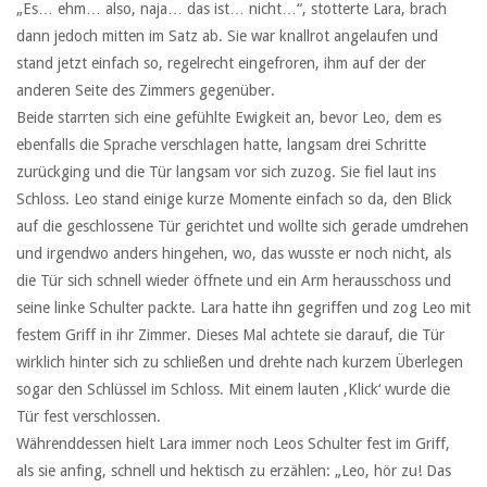
„Es… ehm… also, naja… das ist… nicht…“, stotterte Lara, brach
dann jedoch mitten im Satz ab. Sie war knallrot angelaufen und
stand jetzt einfach so, regelrecht eingefroren, ihm auf der der
anderen Seite des Zimmers gegenüber.
Beide starrten sich eine gefühlte Ewigkeit an, bevor Leo, dem es
ebenfalls die Sprache verschlagen hatte, langsam drei Schritte
zurückging und die Tür langsam vor sich zuzog. Sie fiel laut ins
Schloss. Leo stand einige kurze Momente einfach so da, den Blick
auf die geschlossene Tür gerichtet und wollte sich gerade umdrehen
und irgendwo anders hingehen, wo, das wusste er noch nicht, als
die Tür sich schnell wieder öffnete und ein Arm herausschoss und
seine linke Schulter packte. Lara hatte ihn gegriffen und zog Leo mit
festem Griff in ihr Zimmer. Dieses Mal achtete sie darauf, die Tür
wirklich hinter sich zu schließen und drehte nach kurzem Überlegen
sogar den Schlüssel im Schloss. Mit einem lauten ‚Klick‘ wurde die
Tür fest verschlossen.
Währenddessen hielt Lara immer noch Leos Schulter fest im Griff,
als sie anfing, schnell und hektisch zu erzählen: „Leo, hör zu! Das