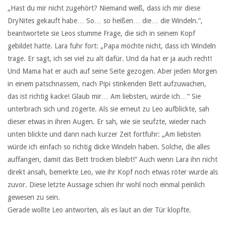
„Hast du mir nicht zugehört? Niemand weiß, dass ich mir diese
DryNites gekauft habe… So… so heißen… die… die Windeln.“,
beantwortete sie Leos stumme Frage, die sich in seinem Kopf
gebildet hatte. Lara fuhr fort: „Papa möchte nicht, dass ich Windeln
trage. Er sagt, ich sei viel zu alt dafür. Und da hat er ja auch recht!
Und Mama hat er auch auf seine Seite gezogen. Aber jeden Morgen
in einem patschnassem, nach Pipi stinkenden Bett aufzuwachen,
das ist richtig kacke! Glaub mir… Am liebsten, würde ich…“ Sie
unterbrach sich und zögerte. Als sie erneut zu Leo aufblickte, sah
dieser etwas in ihren Augen. Er sah, wie sie seufzte, wieder nach
unten blickte und dann nach kurzer Zeit fortfuhr: „Am liebsten
würde ich einfach so richtig dicke Windeln haben. Solche, die alles
auffangen, damit das Bett trocken bleibt!“ Auch wenn Lara ihn nicht
direkt ansah, bemerkte Leo, wie ihr Kopf noch etwas röter wurde als
zuvor. Diese letzte Aussage schien ihr wohl noch einmal peinlich
gewesen zu sein.
Gerade wollte Leo antworten, als es laut an der Tür klopfte.