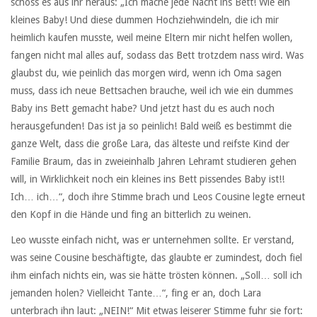
schoss es aus ihr heraus: „Ich mache jede Nacht ins Bett! Wie ein
kleines Baby! Und diese dummen Hochziehwindeln, die ich mir
heimlich kaufen musste, weil meine Eltern mir nicht helfen wollen,
fangen nicht mal alles auf, sodass das Bett trotzdem nass wird. Was
glaubst du, wie peinlich das morgen wird, wenn ich Oma sagen
muss, dass ich neue Bettsachen brauche, weil ich wie ein dummes
Baby ins Bett gemacht habe? Und jetzt hast du es auch noch
herausgefunden! Das ist ja so peinlich! Bald weiß es bestimmt die
ganze Welt, dass die große Lara, das älteste und reifste Kind der
Familie Braum, das in zweieinhalb Jahren Lehramt studieren gehen
will, in Wirklichkeit noch ein kleines ins Bett pissendes Baby ist!!
Ich… ich…“, doch ihre Stimme brach und Leos Cousine legte erneut
den Kopf in die Hände und fing an bitterlich zu weinen.
Leo wusste einfach nicht, was er unternehmen sollte. Er verstand,
was seine Cousine beschäftigte, das glaubte er zumindest, doch fiel
ihm einfach nichts ein, was sie hätte trösten können. „Soll… soll ich
jemanden holen? Vielleicht Tante…“, fing er an, doch Lara
unterbrach ihn laut: „NEIN!“ Mit etwas leiserer Stimme fuhr sie fort: