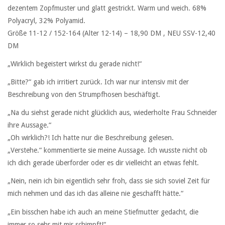
dezentem Zopfmuster und glatt gestrickt. Warm und weich. 68%
Polyacryl, 32% Polyamid.
Größe 11-12 / 152-164 (Alter 12-14) – 18,90 DM , NEU SSV-12,40
DM
„Wirklich begeistert wirkst du gerade nicht!“
„Bitte?“ gab ich irritiert zurück. Ich war nur intensiv mit der
Beschreibung von den Strumpfhosen beschäftigt.
„Na du siehst gerade nicht glücklich aus, wiederholte Frau Schneider
ihre Aussage.“
„Oh wirklich?! Ich hatte nur die Beschreibung gelesen.
„Verstehe.“ kommentierte sie meine Aussage. Ich wusste nicht ob
ich dich gerade überforder oder es dir vielleicht an etwas fehlt.
„Nein, nein ich bin eigentlich sehr froh, dass sie sich soviel Zeit für
mich nehmen und das ich das alleine nie geschafft hätte.“
„Ein bisschen habe ich auch an meine Stiefmutter gedacht, die
immer so sehr mit mir schimpft!“