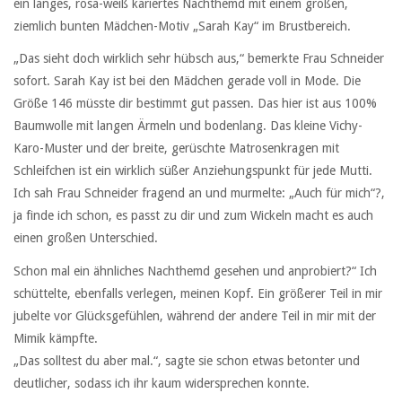
ein langes, rosa-weiß kariertes Nachthemd mit einem großen,
ziemlich bunten Mädchen-Motiv „Sarah Kay“ im Brustbereich.
„Das sieht doch wirklich sehr hübsch aus,“ bemerkte Frau Schneider
sofort. Sarah Kay ist bei den Mädchen gerade voll in Mode. Die
Größe 146 müsste dir bestimmt gut passen. Das hier ist aus 100%
Baumwolle mit langen Ärmeln und bodenlang. Das kleine Vichy-
Karo-Muster und der breite, gerüschte Matrosenkragen mit
Schleifchen ist ein wirklich süßer Anziehungspunkt für jede Mutti.
Ich sah Frau Schneider fragend an und murmelte: „Auch für mich“?,
ja finde ich schon, es passt zu dir und zum Wickeln macht es auch
einen großen Unterschied.
Schon mal ein ähnliches Nachthemd gesehen und anprobiert?“ Ich
schüttelte, ebenfalls verlegen, meinen Kopf. Ein größerer Teil in mir
jubelte vor Glücksgefühlen, während der andere Teil in mir mit der
Mimik kämpfte.
„Das solltest du aber mal.“, sagte sie schon etwas betonter und
deutlicher, sodass ich ihr kaum widersprechen konnte.