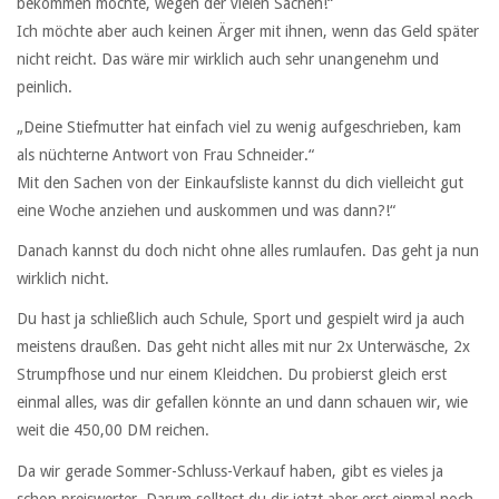
bekommen möchte, wegen der vielen Sachen!“
Ich möchte aber auch keinen Ärger mit ihnen, wenn das Geld später
nicht reicht. Das wäre mir wirklich auch sehr unangenehm und
peinlich.
„Deine Stiefmutter hat einfach viel zu wenig aufgeschrieben, kam
als nüchterne Antwort von Frau Schneider.“
Mit den Sachen von der Einkaufsliste kannst du dich vielleicht gut
eine Woche anziehen und auskommen und was dann?!“
Danach kannst du doch nicht ohne alles rumlaufen. Das geht ja nun
wirklich nicht.
Du hast ja schließlich auch Schule, Sport und gespielt wird ja auch
meistens draußen. Das geht nicht alles mit nur 2x Unterwäsche, 2x
Strumpfhose und nur einem Kleidchen. Du probierst gleich erst
einmal alles, was dir gefallen könnte an und dann schauen wir, wie
weit die 450,00 DM reichen.
Da wir gerade Sommer-Schluss-Verkauf haben, gibt es vieles ja
schon preiswerter. Darum solltest du dir jetzt aber erst einmal noch