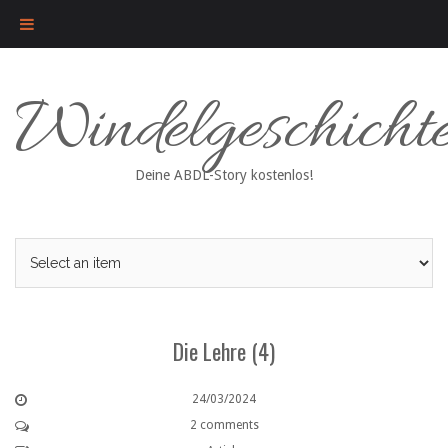
Skip
Windelgeschicht
to
content
Deine ABDL-Story kostenlos!
Die Lehre (4)
24/03/2024
2 comments