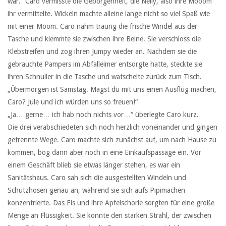
war.“ Caro vermisste die Geborgenheit, die Nelly, also ihre Mooom
ihr vermittelte. Wickeln machte alleine lange nicht so viel Spaß wie
mit einer Moom. Caro nahm traurig die frische Windel aus der
Tasche und klemmte sie zwischen ihre Beine. Sie verschloss die
Klebstreifen und zog ihren Jumpy wieder an. Nachdem sie die
gebrauchte Pampers im Abfalleimer entsorgte hatte, steckte sie
ihren Schnuller in die Tasche und watschelte zurück zum Tisch.
„Übermorgen ist Samstag. Magst du mit uns einen Ausflug machen,
Caro? Jule und ich würden uns so freuen!“
„Ja… gerne… ich hab noch nichts vor…“ überlegte Caro kurz.
Die drei verabschiedeten sich noch herzlich voneinander und gingen
getrennte Wege. Caro machte sich zunächst auf, um nach Hause zu
kommen, bog dann aber noch in eine Einkaufspassage ein. Vor
einem Geschäft blieb sie etwas länger stehen, es war ein
Sanitätshaus. Caro sah sich die ausgestellten Windeln und
Schutzhosen genau an, während sie sich aufs Pipimachen
konzentrierte. Das Eis und ihre Apfelschorle sorgten für eine große
Menge an Flüssigkeit. Sie konnte den starken Strahl, der zwischen