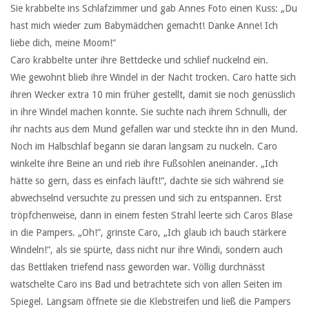
Sie krabbelte ins Schlafzimmer und gab Annes Foto einen Kuss: „Du
hast mich wieder zum Babymädchen gemacht! Danke Anne! Ich
liebe dich, meine Moom!“
Caro krabbelte unter ihre Bettdecke und schlief nuckelnd ein.
Wie gewohnt blieb ihre Windel in der Nacht trocken. Caro hatte sich
ihren Wecker extra 10 min früher gestellt, damit sie noch genüsslich
in ihre Windel machen konnte. Sie suchte nach ihrem Schnulli, der
ihr nachts aus dem Mund gefallen war und steckte ihn in den Mund.
Noch im Halbschlaf begann sie daran langsam zu nuckeln. Caro
winkelte ihre Beine an und rieb ihre Fußsohlen aneinander. „Ich
hätte so gern, dass es einfach läuft!“, dachte sie sich während sie
abwechselnd versuchte zu pressen und sich zu entspannen. Erst
tröpfchenweise, dann in einem festen Strahl leerte sich Caros Blase
in die Pampers. „Oh!“, grinste Caro, „Ich glaub ich bauch stärkere
Windeln!“, als sie spürte, dass nicht nur ihre Windi, sondern auch
das Bettlaken triefend nass geworden war. Völlig durchnässt
watschelte Caro ins Bad und betrachtete sich von allen Seiten im
Spiegel. Langsam öffnete sie die Klebstreifen und ließ die Pampers