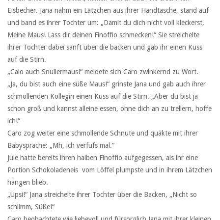
Eisbecher. Jana nahm ein Lätzchen aus ihrer Handtasche, stand auf
und band es ihrer Tochter um: „Damit du dich nicht voll kleckerst,
Meine Maus! Lass dir deinen Finoffio schmecken!“ Sie streichelte
ihrer Tochter dabei sanft über die backen und gab ihr einen Kuss
auf die Stirn.
„Calo auch Snullermaus!“ meldete sich Caro zwinkernd zu Wort.
„Ja, du bist auch eine süße Maus!“ grinste Jana und gab auch ihrer
schmollenden Kollegin einen Kuss auf die Stirn. „Aber du bist ja
schon groß und kannst alleine essen, ohne dich an zu trellern, hoffe
ich!“
Caro zog weiter eine schmollende Schnute und quäkte mit ihrer
Babysprache: „Mh, ich verfufs mal.“
Jule hatte bereits ihren halben Finoffio aufgegessen, als ihr eine
Portion Schokoladeneis vom Löffel plumpste und in ihrem Lätzchen
hängen blieb.
„Upsi!“ Jana streichelte ihrer Tochter über die Backen, „Nicht so
schlimm, Süße!“
Caro beobachtete wie liebevoll und fürsorglich Jana mit ihrer kleinen