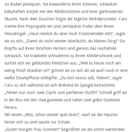
zu Boden plumpsen. Sie bewunderte ihren schönen, schlanken
babyhaften Körper mit den Minibrüstchen und ihrer glattrasierten
Muschi. Nach dem Duschen folgte die tägliche Wickelprozedur. Caro
cremte ihre Popospalte ein und zerstäubte Puder über ihrem
Venushügel. „Heut nimmst du aber noch Ersatzwindeln mit!“, sagte
sie zu sich, „Damit du nicht wieder überläufst, du kleines Ding!“ Sie
klopfte auf ihren törichten Hintern und genoss das raschelnde
Geräusch. Sie krabbelte schnullernd zu ihrem Kleiderschrank und
suchte sich ein geblümtes Kleidchen aus. „Weil es heute noch ein
wenig frisch draußen ist!“ grinste sie zu sich als sie auch noch in eine
weiße Strumpfhose schlüpfte. „Du bist soooo süß, Kleine!“, sagte
Caro zu sich während sie sich drehend im Spiegel betrachtete.
„Fehlen nur noch zwei Zöpfe zum perfekten Outfit!“ Schnell griff sie
in die Box mit den Haargummies und nahm zwei gelbe Gummies
heraus.
Mit einem „Mist, schon wieder spät dran!“, warf sie die Haustür
hinter sich zu und sauste zur Schule.
„Guten morgen Frau Sommer!“ begrüßten sie die schon wartenden