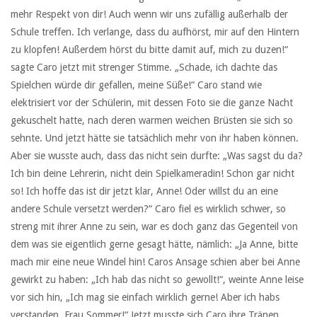
mehr Respekt von dir! Auch wenn wir uns zufällig außerhalb der
Schule treffen. Ich verlange, dass du aufhörst, mir auf den Hintern
zu klopfen! Außerdem hörst du bitte damit auf, mich zu duzen!“
sagte Caro jetzt mit strenger Stimme. „Schade, ich dachte das
Spielchen würde dir gefallen, meine Süße!“ Caro stand wie
elektrisiert vor der Schülerin, mit dessen Foto sie die ganze Nacht
gekuschelt hatte, nach deren warmen weichen Brüsten sie sich so
sehnte. Und jetzt hätte sie tatsächlich mehr von ihr haben können.
Aber sie wusste auch, dass das nicht sein durfte: „Was sagst du da?
Ich bin deine Lehrerin, nicht dein Spielkameradin! Schon gar nicht
so! Ich hoffe das ist dir jetzt klar, Anne! Oder willst du an eine
andere Schule versetzt werden?“ Caro fiel es wirklich schwer, so
streng mit ihrer Anne zu sein, war es doch ganz das Gegenteil von
dem was sie eigentlich gerne gesagt hätte, nämlich: „Ja Anne, bitte
mach mir eine neue Windel hin! Caros Ansage schien aber bei Anne
gewirkt zu haben: „Ich hab das nicht so gewollt!“, weinte Anne leise
vor sich hin, „Ich mag sie einfach wirklich gerne! Aber ich habs
verstanden, Frau Sommer!“ Jetzt musste sich Caro ihre Tränen