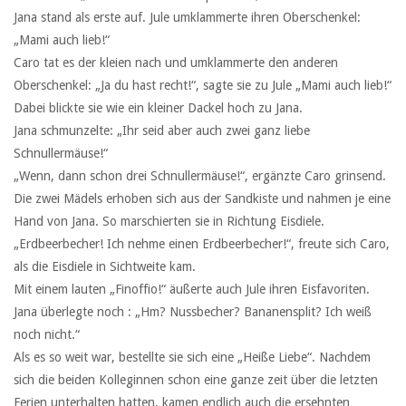
Jana stand als erste auf. Jule umklammerte ihren Oberschenkel:
„Mami auch lieb!“
Caro tat es der kleien nach und umklammerte den anderen
Oberschenkel: „Ja du hast recht!“, sagte sie zu Jule „Mami auch lieb!“
Dabei blickte sie wie ein kleiner Dackel hoch zu Jana.
Jana schmunzelte: „Ihr seid aber auch zwei ganz liebe
Schnullermäuse!“
„Wenn, dann schon drei Schnullermäuse!“, ergänzte Caro grinsend.
Die zwei Mädels erhoben sich aus der Sandkiste und nahmen je eine
Hand von Jana. So marschierten sie in Richtung Eisdiele.
„Erdbeerbecher! Ich nehme einen Erdbeerbecher!“, freute sich Caro,
als die Eisdiele in Sichtweite kam.
Mit einem lauten „Finoffio!“ äußerte auch Jule ihren Eisfavoriten.
Jana überlegte noch : „Hm? Nussbecher? Bananensplit? Ich weiß
noch nicht.“
Als es so weit war, bestellte sie sich eine „Heiße Liebe“. Nachdem
sich die beiden Kolleginnen schon eine ganze zeit über die letzten
Ferien unterhalten hatten, kamen endlich auch die ersehnten