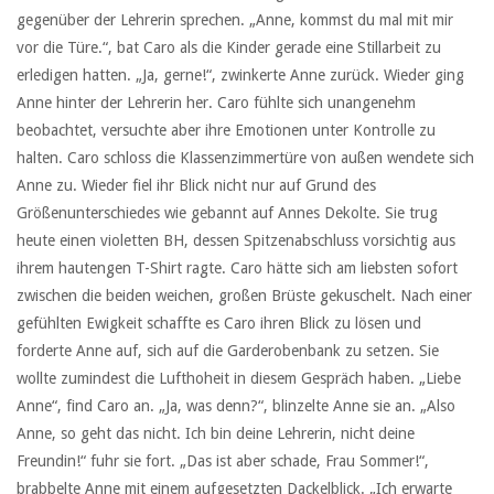
gegenüber der Lehrerin sprechen. „Anne, kommst du mal mit mir
vor die Türe.“, bat Caro als die Kinder gerade eine Stillarbeit zu
erledigen hatten. „Ja, gerne!“, zwinkerte Anne zurück. Wieder ging
Anne hinter der Lehrerin her. Caro fühlte sich unangenehm
beobachtet, versuchte aber ihre Emotionen unter Kontrolle zu
halten. Caro schloss die Klassenzimmertüre von außen wendete sich
Anne zu. Wieder fiel ihr Blick nicht nur auf Grund des
Größenunterschiedes wie gebannt auf Annes Dekolte. Sie trug
heute einen violetten BH, dessen Spitzenabschluss vorsichtig aus
ihrem hautengen T-Shirt ragte. Caro hätte sich am liebsten sofort
zwischen die beiden weichen, großen Brüste gekuschelt. Nach einer
gefühlten Ewigkeit schaffte es Caro ihren Blick zu lösen und
forderte Anne auf, sich auf die Garderobenbank zu setzen. Sie
wollte zumindest die Lufthoheit in diesem Gespräch haben. „Liebe
Anne“, find Caro an. „Ja, was denn?“, blinzelte Anne sie an. „Also
Anne, so geht das nicht. Ich bin deine Lehrerin, nicht deine
Freundin!“ fuhr sie fort. „Das ist aber schade, Frau Sommer!“,
brabbelte Anne mit einem aufgesetzten Dackelblick. „Ich erwarte