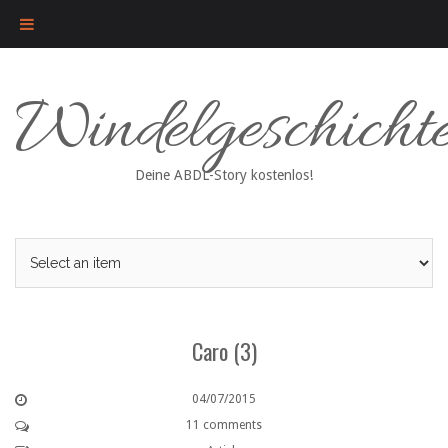
Skip
Windelgeschicht
to
content
Deine ABDL-Story kostenlos!
Caro (3)
04/07/2015
11 comments