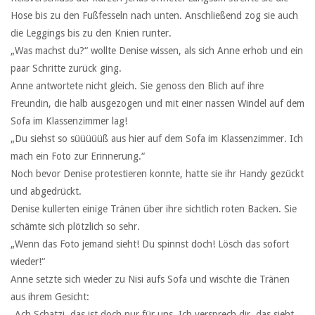
Hose bis zu den Fußfesseln nach unten. Anschließend zog sie auch
die Leggings bis zu den Knien runter.
„Was machst du?“ wollte Denise wissen, als sich Anne erhob und ein
paar Schritte zurück ging.
Anne antwortete nicht gleich. Sie genoss den Blich auf ihre
Freundin, die halb ausgezogen und mit einer nassen Windel auf dem
Sofa im Klassenzimmer lag!
„Du siehst so süüüüüß aus hier auf dem Sofa im Klassenzimmer. Ich
mach ein Foto zur Erinnerung.“
Noch bevor Denise protestieren konnte, hatte sie ihr Handy gezückt
und abgedrückt.
Denise kullerten einige Tränen über ihre sichtlich roten Backen. Sie
schämte sich plötzlich so sehr.
„Wenn das Foto jemand sieht! Du spinnst doch! Lösch das sofort
wieder!“
Anne setzte sich wieder zu Nisi aufs Sofa und wischte die Tränen
aus ihrem Gesicht:
„Ach Schatzi, das ist doch nur für uns. Ich versprech dir, das sieht