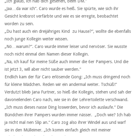
„Ich glaub, ich hab dich gesehen, beim DM.“
„Jaa…da war ich“. Caro wurde es heiß. Sie spürte, wie sich ihr
Gesicht krebsrot verfärbte und wie es sie erregte, beobachtet
worden zu sein.
„Du hast auch ein dreijähriges Kind zu Hause?“, wollte die ebenfalls
noch junge Kollegin weiter wissen.
„Nö…warum?“. Caro wurde immer leiser und nervöser. Sie wusste
noch nicht einmal den Namen dieser Kollegin.
„Na, ich kauf für meine Süße auch immer die 6er Pampers. Und die
ist jetzt 3, will aber nicht sauber werden.“
Endlich kam der für Caro erlösende Gong: „Ich muss dringend noch
für kleine Mädchen. Reden wir ein andermal weiter. Tschüß!“
Verdutzt blieb Jana Furtner, so hieß die Kollegin, stehen und sah der
davoneilenden Caro nach, wie sie in der Lehrertoilette verschwand.
„Ich muss dieses nasse Ding loswerden, bevor ich auslaufe.“ Die
Bündchen ihrer Pampers wurden immer nässer. „Doch wie? Ich hab
ja nicht mal nen Slip an.“ Caro zog also ihrer Windel aus und warf
sie in den Mülleimer. „Ich komm einfach gleich mit meiner