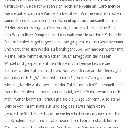
verdrücken. Beide schwiegen sich noch eine Weile an. Caro merkte
wie sie dabei war, ihre Windel zu benutzen. Warme weiche Tropfen
sammelten sich zwischen ihren Schamlippen und umspielten ihren
Kitzler. Als die Menge größer wurde, bahnte sich ein kleine Bach
den Weg in ihrer Pampers. Und das während sie vor ihrer Schülerin
fast zu heulen angefangen hätte. Sie ging zurück ins Klassenzimmer
und versuchte sich wieder zu beruhigen: „So, wir machen weiter mit
Mathe, bitte nehmt eure Sachen raus.“ Erregt von der nassen
Windel und gespannt auf den Hintern von Denise ließ sie die
Schüler an der Tafel vorrechnen. Nun war Denise an der Reihe: „Ich
kann das nicht!“ „Was kannst du nicht?“, wollte Caro genauer
wissen. „Na die Aufgaben …an der Tafel…muss ich?“ stammelte die
zierliche Schülerin. „Komm an die Tafel, ich helfe dir, wenn du nicht
mehr weiter kommst!“, ermutigte sie die junge Lehrerin. Also stand
Denise von ihrem Platz auf und zog das etwas nach oben
gerutschte Shirt zu recht, ohne weitere Einblicke zu gewähren. Da
die Schülerin jetzt an der Tafel neben ihrer Lehrerin stand, konnte
Caro wieder nichts erkennen. Der Gong zur Pause riss sie aus der