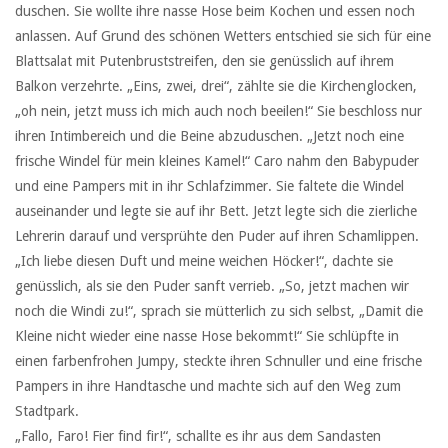
duschen. Sie wollte ihre nasse Hose beim Kochen und essen noch
anlassen. Auf Grund des schönen Wetters entschied sie sich für eine
Blattsalat mit Putenbruststreifen, den sie genüsslich auf ihrem
Balkon verzehrte. „Eins, zwei, drei“, zählte sie die Kirchenglocken,
„oh nein, jetzt muss ich mich auch noch beeilen!“ Sie beschloss nur
ihren Intimbereich und die Beine abzuduschen. „Jetzt noch eine
frische Windel für mein kleines Kamel!“ Caro nahm den Babypuder
und eine Pampers mit in ihr Schlafzimmer. Sie faltete die Windel
auseinander und legte sie auf ihr Bett. Jetzt legte sich die zierliche
Lehrerin darauf und versprühte den Puder auf ihren Schamlippen.
„Ich liebe diesen Duft und meine weichen Höcker!“, dachte sie
genüsslich, als sie den Puder sanft verrieb. „So, jetzt machen wir
noch die Windi zu!“, sprach sie mütterlich zu sich selbst, „Damit die
Kleine nicht wieder eine nasse Hose bekommt!“ Sie schlüpfte in
einen farbenfrohen Jumpy, steckte ihren Schnuller und eine frische
Pampers in ihre Handtasche und machte sich auf den Weg zum
Stadtpark.
„Fallo, Faro! Fier find fir!“, schallte es ihr aus dem Sandasten