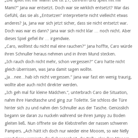
„Die spielt mit mir Mami! Die ist 27, Lehrerin und spielt mit mir
Mami?“ Jana war entsetzt. Doch war sie wirklich entsetzt? War das
Gefühl, das sie als „Entsetzen“ interpretierte nicht vielleicht etwas
anderes? Ja, Jana war sich jetzt sicher, dass sie nicht entsetzt war.
Doch was war es dann? Jana war sich nicht klar … noch nicht. Aber
dieses Spiel gefiel ihr … irgendwie.
„Caro, wolltest du nicht mal eine rauchen?“ Jana hoffte, Caro würde
ihren Schnuller heraus nehmen und in ihren Mund stecken.
„Ich rauch doch nicht mehr, schon vergessen?“ Caro hatte nicht
gleich überrissen, was Jana damit sagen wollte.
„Ja…nee…hab ich nicht vergessen.“ Jana war fast ein wenig traurig,
wollte aber auch nicht direkter werden.
„Ich geh mal für kleine Mädchen.“, unterbrach Caro die Situation,
nahm ihre Handtasche und ging zur Toilette. Sie schloss die Türe
hinter sich zu und nahm den Schnuller aus der Tasche. Genüsslich
begann sie daran zu nuckeln während sie ihren Jumpy zu Boden
gleiten ließ. Nun öffnete sie die Klebstreifen der nassen schweren
Pampers. „Ach hätt ich doch nur wieder eine Mooom, so wie Nelly