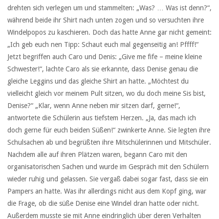
drehten sich verlegen um und stammelten: „Was? … Was ist denn?“,
während beide ihr Shirt nach unten zogen und so versuchten ihre
Windelpopos zu kaschieren. Doch das hatte Anne gar nicht gemeint:
„Ich geb euch nen Tipp: Schaut euch mal gegenseitig an! Pffff!“
Jetzt begriffen auch Caro und Denis: „Give me fife – meine kleine
Schwester!“, lachte Caro als sie erkannte, dass Denise genau die
gleiche Leggins und das gleiche Shirt an hatte. „Möchtest du
vielleicht gleich vor meinem Pult sitzen, wo du doch meine Sis bist,
Denise?“ „Klar, wenn Anne neben mir sitzen darf, gerne!“,
antwortete die Schülerin aus tiefstem Herzen. „Ja, das mach ich
doch gerne für euch beiden Süßen!“ zwinkerte Anne. Sie legten ihre
Schulsachen ab und begrüßten ihre Mitschülerinnen und Mitschüler.
Nachdem alle auf ihren Plätzen waren, begann Caro mit den
organisatorischen Sachen und wurde im Gespräch mit den Schülern
wieder ruhig und gelassen. Sie vergaß dabei sogar fast, dass sie ein
Pampers an hatte. Was ihr allerdings nicht aus dem Kopf ging, war
die Frage, ob die süße Denise eine Windel dran hatte oder nicht.
Außerdem musste sie mit Anne eindringlich über deren Verhalten