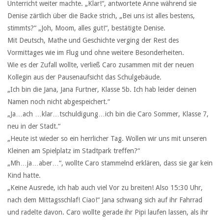
Unterricht weiter machte. „Klar!“, antwortete Anne während sie
Denise zärtlich über die Backe strich, „Bei uns ist alles bestens,
stimmts?“ „Joh, Moom, alles gut!“, bestätigte Denise.
Mit Deutsch, Mathe und Geschichte verging der Rest des
Vormittages wie im Flug und ohne weitere Besonderheiten.
Wie es der Zufall wollte, verließ Caro zusammen mit der neuen
Kollegin aus der Pausenaufsicht das Schulgebäude.
„Ich bin die Jana, Jana Furtner, Klasse 5b. Ich hab leider deinen
Namen noch nicht abgespeichert.“
„Ja…ach …klar…tschuldigung…ich bin die Caro Sommer, Klasse 7,
neu in der Stadt.“
„Heute ist wieder so ein herrlicher Tag. Wollen wir uns mit unseren
Kleinen am Spielplatz im Stadtpark treffen?“
„Mh…ja…aber…“, wollte Caro stammelnd erklären, dass sie gar kein
Kind hatte.
„Keine Ausrede, ich hab auch viel Vor zu breiten! Also 15:30 Uhr,
nach dem Mittagsschlaf! Ciao!“ Jana schwang sich auf ihr Fahrrad
und radelte davon. Caro wollte gerade ihr Pipi laufen lassen, als ihr