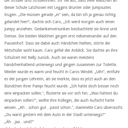
die Schüler und Schülerinnen. Ihr fiel auf, dass viele Mädchen an
dieser Schule Latzhosen mit Leggins drunter oder Jumpsuites
trugen. „Die müssen gerade „in“ sein, da bin ich ja genau richtig
gelandet hier!“, dachte sich Caro, „Ich werd morgen auch einen
Jumpy anziehen. Gedankenversunken beobachtete sie Anne und
Denise. Die beiden Mädchen gingen erst nebeneinander auf den
Pausenhof. Dass sie dabei auch Händchen hielten, störte die
Mitschüler wohl kaum. Caro gefiel der Anblick. Sie dachte an ihre
Schulzeit mit Nelly zurück. Auch sie waren meistens
händchenhaltend unterwegs und gingen zusammen zur Toilette.
Wieder wurde es warm und feucht in Caros Windel. „Uih!“, entfuhr
es der jungen Lehrerin, als sie merkte, dass es jetzt auch an den
Bündchen ihrer Pampi feucht wurde. „Ich hätte doch besser noch
eine einpacken sollen.“, flüsterte sie vor sich hin. „Was hättest du
einpacken sollen?“, wollte ihre Kollegin, die auch Aufsicht hatte
wissen. „Ah…schon gut…passt schon.“, stammelte Caro überrascht.
„Du warst gestern mit dem Auto in der Stadt unterwegs?“
„Äh…jaa…und?“