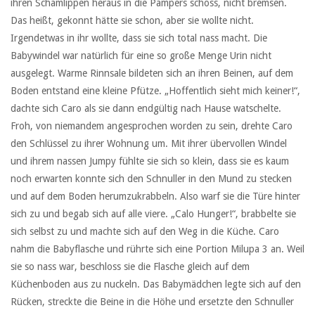
ihren Schamlippen heraus in die Pampers schoss, nicht bremsen.
Das heißt, gekonnt hätte sie schon, aber sie wollte nicht.
Irgendetwas in ihr wollte, dass sie sich total nass macht. Die
Babywindel war natürlich für eine so große Menge Urin nicht
ausgelegt. Warme Rinnsale bildeten sich an ihren Beinen, auf dem
Boden entstand eine kleine Pfütze. „Hoffentlich sieht mich keiner!“,
dachte sich Caro als sie dann endgültig nach Hause watschelte.
Froh, von niemandem angesprochen worden zu sein, drehte Caro
den Schlüssel zu ihrer Wohnung um. Mit ihrer übervollen Windel
und ihrem nassen Jumpy fühlte sie sich so klein, dass sie es kaum
noch erwarten konnte sich den Schnuller in den Mund zu stecken
und auf dem Boden herumzukrabbeln. Also warf sie die Türe hinter
sich zu und begab sich auf alle viere. „Calo Hunger!“, brabbelte sie
sich selbst zu und machte sich auf den Weg in die Küche. Caro
nahm die Babyflasche und rührte sich eine Portion Milupa 3 an. Weil
sie so nass war, beschloss sie die Flasche gleich auf dem
Küchenboden aus zu nuckeln. Das Babymädchen legte sich auf den
Rücken, streckte die Beine in die Höhe und ersetzte den Schnuller