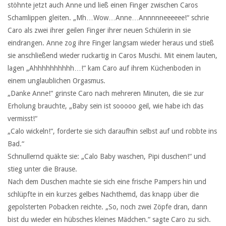
stöhnte jetzt auch Anne und ließ einen Finger zwischen Caros
Schamlippen gleiten. „Mh…Wow…Anne…Annnnneeeeee!“ schrie
Caro als zwei ihrer geilen Finger ihrer neuen Schülerin in sie
eindrangen. Anne zog ihre Finger langsam wieder heraus und stieß
sie anschließend wieder ruckartig in Caros Muschi. Mit einem lauten,
lagen „Ahhhhhhhhhh…!“ kam Caro auf ihrem Küchenboden in
einem unglaublichen Orgasmus.
„Danke Anne!“ grinste Caro nach mehreren Minuten, die sie zur
Erholung brauchte, „Baby sein ist sooooo geil, wie habe ich das
vermisst!“
„Calo wickeln!“, forderte sie sich daraufhin selbst auf und robbte ins
Bad.“
Schnullernd quäkte sie: „Calo Baby waschen, Pipi duschen!“ und
stieg unter die Brause.
Nach dem Duschen machte sie sich eine frische Pampers hin und
schlüpfte in ein kurzes gelbes Nachthemd, das knapp über die
gepolsterten Pobacken reichte. „So, noch zwei Zöpfe dran, dann
bist du wieder ein hübsches kleines Mädchen.“ sagte Caro zu sich.