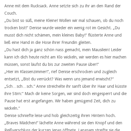
Anne mit dem Rucksack. Anne setzte sich zu ihr an den Rand der
Couch.
„Du bist so süß, meine Kleine! Wollen wir mal schauen, ob du noch
trocken bist!“ Denise wurde wieder ein wenig rot im Gesicht. „Du
musst dich nicht schämen, mein kleines Baby!“ flüsterte Anne und
ließ eine Hand in die Hose ihrer Freundin gleiten.
„Du hast dich ja ganz schön nass gemacht, mein Mausilein! Leider
kann ich dich heute nicht am Klo wickeln, wir werden es hier machen
müssen, sonst läufst du bis zur zweiten Pause über!“
„Hier im Klassenzimmer!“, rief Denise erschrocken und zugleich
entsetzt, „Bist du verrückt? Was wenn uns jemand erwischt?“
„Sch…sch…sch.“ Anne streichelte ihr sanft über ihr Haar und küsste
ihre Stirn:“ Mach dir keine Sorgen, wir sind doch eingesperrt und die
Pause hat erst angefangen. Wir haben genügend Zeit, dich zu
wickeln.“
Denise schniefte leise und hob gleichzeitig ihren Hintern hoch.
„Braves Mädchen!“ lächelte Anne während sie den Knopf und den
Reißverschluss der kurzen Jenas öffnete. Langsam streifte sie die