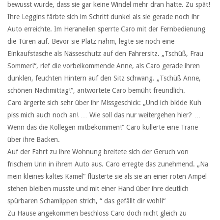
bewusst wurde, dass sie gar keine Windel mehr dran hatte. Zu spät!
Ihre Leggins färbte sich im Schritt dunkel als sie gerade noch ihr
Auto erreichte. Im Heraneilen sperrte Caro mit der Fernbedienung
die Türen auf. Bevor sie Platz nahm, legte sie noch eine
Einkaufstasche als Nässeschutz auf den Fahrersitz. „Tschüß, Frau
Sommer!“, rief die vorbeikommende Anne, als Caro gerade ihren
dunklen, feuchten Hintern auf den Sitz schwang. „Tschüß Anne,
schönen Nachmittag!“, antwortete Caro bemüht freundlich.
Caro ärgerte sich sehr über ihr Missgeschick: „Und ich blöde Kuh
piss mich auch noch an! … Wie soll das nur weitergehen hier? …
Wenn das die Kollegen mitbekommen!“ Caro kullerte eine Träne
über ihre Backen.
Auf der Fahrt zu ihre Wohnung breitete sich der Geruch von
frischem Urin in ihrem Auto aus. Caro erregte das zunehmend. „Na
mein kleines kaltes Kamel“ flüsterte sie als sie an einer roten Ampel
stehen bleiben musste und mit einer Hand über ihre deutlich
spürbaren Schamlippen strich, “ das gefällt dir wohl!“
Zu Hause angekommen beschloss Caro doch nicht gleich zu