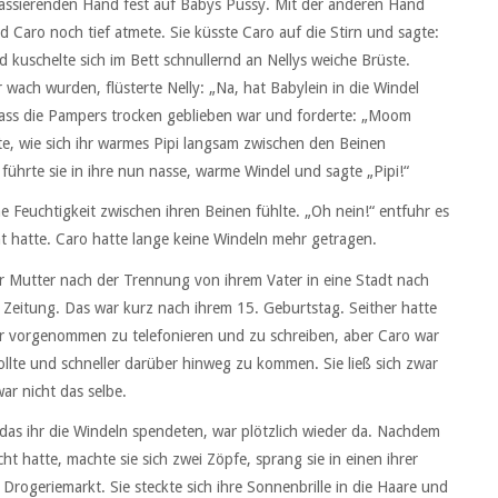
massierenden Hand fest auf Babys Pussy. Mit der anderen Hand
nd Caro noch tief atmete. Sie küsste Caro auf die Stirn und sagte:
kuschelte sich im Bett schnullernd an Nellys weiche Brüste.
r wach wurden, flüsterte Nelly: „Na, hat Babylein in die Windel
 dass die Pampers trocken geblieben war und forderte: „Moom
e, wie sich ihr warmes Pipi langsam zwischen den Beinen
führte sie in ihre nun nasse, warme Windel und sagte „Pipi!“
e Feuchtigkeit zwischen ihren Beinen fühlte. „Oh nein!“ entfuhr es
acht hatte. Caro hatte lange keine Windeln mehr getragen.
rer Mutter nach der Trennung von ihrem Vater in eine Stadt nach
he Zeitung. Das war kurz nach ihrem 15. Geburtstag. Seither hatte
ar vorgenommen zu telefonieren und zu schreiben, aber Caro war
ollte und schneller darüber hinweg zu kommen. Sie ließ sich zwar
ar nicht das selbe.
as ihr die Windeln spendeten, war plötzlich wieder da. Nachdem
 hatte, machte sie sich zwei Zöpfe, sprang sie in einen ihrer
rogeriemarkt. Sie steckte sich ihre Sonnenbrille in die Haare und