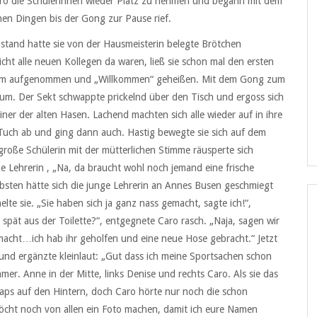
 Caro die Schülerinnen wieder Platz zu nehmen und begann mit dem
en Dingen bis der Gong zur Pause rief.
stand hatte sie von der Hausmeisterin belegte Brötchen
icht alle neuen Kollegen da waren, ließ sie schon mal den ersten
gium aufgenommen und „Willkommen“ geheißen. Mit dem Gong zum
o um. Der Sekt schwappte prickelnd über den Tisch und ergoss sich
ner der alten Hasen. Lachend machten sich alle wieder auf in ihre
 Tuch ab und ging dann auch. Hastig bewegte sie sich auf dem
ie große Schülerin mit der mütterlichen Stimme räusperte sich
e Lehrerin , „Na, da braucht wohl noch jemand eine frische
iebsten hätte sich die junge Lehrerin an Annes Busen geschmiegt
e sie. „Sie haben sich ja ganz nass gemacht, sagte ich!“,
spät aus der Toilette?“, entgegnete Caro rasch. „Naja, sagen wir
acht…ich hab ihr geholfen und eine neue Hose gebracht.“ Jetzt
nd ergänzte kleinlaut: „Gut dass ich meine Sportsachen schon
er. Anne in der Mitte, links Denise und rechts Caro. Als sie das
aps auf den Hintern, doch Caro hörte nur noch die schon
öcht noch von allen ein Foto machen, damit ich eure Namen