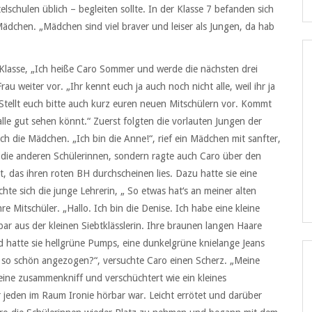
elschulen üblich – begleiten sollte. In der Klasse 7 befanden sich
ädchen. „Mädchen sind viel braver und leiser als Jungen, da hab
ie Klasse, „Ich heiße Caro Sommer und werde die nächsten drei
 Frau weiter vor. „Ihr kennt euch ja auch noch nicht alle, weil ihr ja
tellt euch bitte auch kurz euren neuen Mitschülern vor. Kommt
lle gut sehen könnt.“ Zuerst folgten die vorlauten Jungen der
ch die Mädchen. „Ich bin die Anne!“, rief ein Mädchen mit sanfter,
ls die anderen Schülerinnen, sondern ragte auch Caro über den
, das ihren roten BH durchscheinen lies. Dazu hatte sie eine
te sich die junge Lehrerin, „ So etwas hat‘s an meiner alten
re Mitschüler. „Hallo. Ich bin die Denise. Ich habe eine kleine
bar aus der kleinen Siebtklässlerin. Ihre braunen langen Haare
nd hatte sie hellgrüne Pumps, eine dunkelgrüne knielange Jeans
n so schön angezogen?“, versuchte Caro einen Scherz. „Meine
Beine zusammenkniff und verschüchtert wie ein kleines
r jeden im Raum Ironie hörbar war. Leicht errötet und darüber