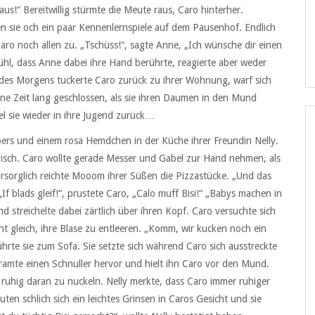
us!“ Bereitwillig stürmte die Meute raus, Caro hinterher.
en sie och ein paar Kennenlernspiele auf dem Pausenhof. Endlich
ro noch allen zu. „Tschüss!“, sagte Anne, „Ich wünsche dir einen
hl, dass Anne dabei ihre Hand berührte, reagierte aber weder
 des Morgens tuckerte Caro zurück zu ihrer Wohnung, warf sich
eine Zeit lang geschlossen, als sie ihren Daumen in den Mund
l sie wieder in ihre Jugend zurück…
pers und einem rosa Hemdchen in der Küche ihrer Freundin Nelly.
 Tisch. Caro wollte gerade Messer und Gabel zur Hand nehmen, als
Fürsorglich reichte Mooom ihrer Süßen die Pizzastücke. „Und das
If blads gleif!“, prustete Caro, „Calo muff Bisi!“ „Babys machen in
und streichelte dabei zärtlich über ihren Kopf. Caro versuchte sich
cht gleich, ihre Blase zu entleeren. „Komm, wir kucken noch ein
hrte sie zum Sofa. Sie setzte sich während Caro sich ausstreckte
ramte einen Schnuller hervor und hielt ihn Caro vor den Mund.
hig daran zu nuckeln. Nelly merkte, dass Caro immer ruhiger
en schlich sich ein leichtes Grinsen in Caros Gesicht und sie