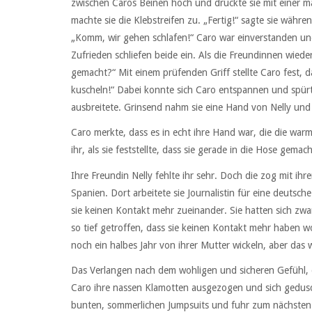
zwischen Caros Beinen hoch und drückte sie mit einer 
machte sie die Klebstreifen zu. „Fertig!“ sagte sie währe
„Komm, wir gehen schlafen!“ Caro war einverstanden und 
Zufrieden schliefen beide ein. Als die Freundinnen wiede
gemacht?“ Mit einem prüfenden Griff stellte Caro fest,
kuscheln!“ Dabei konnte sich Caro entspannen und spürt
ausbreitete. Grinsend nahm sie eine Hand von Nelly und 
Caro merkte, dass es in echt ihre Hand war, die die warm
ihr, als sie feststellte, dass sie gerade in die Hose gem
Ihre Freundin Nelly fehlte ihr sehr. Doch die zog mit ih
Spanien. Dort arbeitete sie Journalistin für eine deutsc
sie keinen Kontakt mehr zueinander. Sie hatten sich zw
so tief getroffen, dass sie keinen Kontakt mehr haben w
noch ein halbes Jahr von ihrer Mutter wickeln, aber das w
Das Verlangen nach dem wohligen und sicheren Gefühl, d
Caro ihre nassen Klamotten ausgezogen und sich geduscht
bunten, sommerlichen Jumpsuits und fuhr zum nächsten D