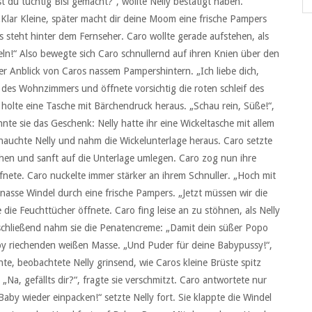
 du tüchtig Bisi gemacht?“, wollte Nelly bestätigt haben.
ar Kleine, später macht dir deine Moom eine frische Pampers
s steht hinter dem Fernseher. Caro wollte gerade aufstehen, als
eln!“ Also bewegte sich Caro schnullernd auf ihren Knien über den
r Anblick von Caros nassem Pampershintern. „Ich liebe dich,
des Wohnzimmers und öffnete vorsichtig die roten schleif des
 holte eine Tasche mit Bärchendruck heraus. „Schau rein, Süße!“,
nnte sie das Geschenk: Nelly hatte ihr eine Wickeltasche mit allem
hauchte Nelly und nahm die Wickelunterlage heraus. Caro setzte
ehen und sanft auf die Unterlage umlegen. Caro zog nun ihre
fnete. Caro nuckelte immer stärker an ihrem Schnuller. „Hoch mit
nasse Windel durch eine frische Pampers. „Jetzt müssen wir die
 die Feuchttücher öffnete. Caro fing leise an zu stöhnen, als Nelly
nschließend nahm sie die Penatencreme: „Damit dein süßer Popo
Baby riechenden weißen Masse. „Und Puder für deine Babypussy!“,
e, beobachtete Nelly grinsend, wie Caros kleine Brüste spitz
„Na, gefällts dir?“, fragte sie verschmitzt. Caro antwortete nur
by wieder einpacken!“ setzte Nelly fort. Sie klappte die Windel