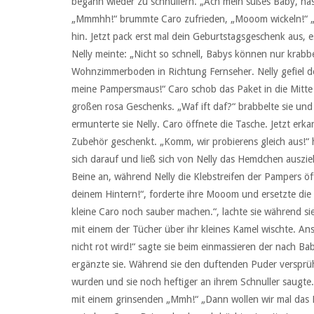
begann wieder zu schnullern. „Ach mein süßes Baby, hast
„Mmmhh!“ brummte Caro zufrieden, „Mooom wickeln!“ „Kl
hin. Jetzt pack erst mal dein Geburtstagsgeschenk aus, e
Nelly meinte: „Nicht so schnell, Babys können nur krabb
Wohnzimmerboden in Richtung Fernseher. Nelly gefiel de
meine Pampersmaus!“ Caro schob das Paket in die Mitte 
großen rosa Geschenks. „Waf ift daf?“ brabbelte sie und
ermunterte sie Nelly. Caro öffnete die Tasche. Jetzt erka
Zubehör geschenkt. „Komm, wir probierens gleich aus!“ 
sich darauf und ließ sich von Nelly das Hemdchen auszi
Beine an, während Nelly die Klebstreifen der Pampers öf
deinem Hintern!“, forderte ihre Mooom und ersetzte die 
kleine Caro noch sauber machen.“, lachte sie während sie
mit einem der Tücher über ihr kleines Kamel wischte. A
nicht rot wird!“ sagte sie beim einmassieren der nach 
ergänzte sie. Während sie den duftenden Puder versprüht
wurden und sie noch heftiger an ihrem Schnuller saugte. 
mit einem grinsenden „Mmh!“ „Dann wollen wir mal das Ba