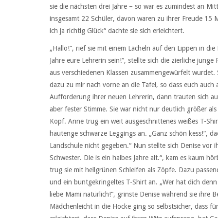
sie die nächsten drei Jahre – so war es zumindest an Mitt
insgesamt 22 Schüler, davon waren zu ihrer Freude 15 M
ich ja richtig Glück“ dachte sie sich erleichtert.
„Hallo!“, rief sie mit einem Lächeln auf den Lippen in d
Jahre eure Lehrerin sein!“, stellte sich die zierliche junge
aus verschiedenen Klassen zusammengewürfelt wurdet. S
dazu zu mir nach vorne an die Tafel, so dass euch auch a
Aufforderung ihrer neuen Lehrerin, dann trauten sich au
aber fester Stimme. Sie war nicht nur deutlich größer a
Kopf. Anne trug ein weit ausgeschnittenes weißes T-Shirt
hautenge schwarze Leggings an. „Ganz schön kess!“, dach
Landschule nicht gegeben.“ Nun stellte sich Denise vor ih
Schwester. Die is ein halbes Jahre alt.“, kam es kaum hör
trug sie mit hellgrünen Schleifen als Zöpfe. Dazu passe
und ein buntgekringeltes T-Shirt an. „Wer hat dich den
liebe Mami natürlich!“, grinste Denise während sie ihre 
Mädchenleicht in die Hocke ging so selbstsicher, dass fü