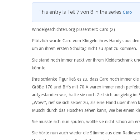
This entry is Teil 7 von 8 in the series
Caro
Windelgeschichten.org präsentiert: Caro (2)
Plötzlich wurde Caro vom Klingeln ihres Handys aus dem 
um an ihrem ersten Schultag nicht zu spät zu kommen.
Sie stand noch immer nackt vor ihrem Kleiderschrank u
könnte.
Ihre schlanke Figur ließ es zu, dass Caro noch immer di
Größe 170 und BH’s mit 70 A waren immer noch perfekt f
aufgestanden war, hatte sie noch Zeit sich ausgiebig im 
„Wow!“, rief sie sich selber zu, als eine Hand über ihren
Muschi durch das Höschen sehen kann, wie bei einem k
Sie musste sich nun sputen, wollte sie nicht schon am e
Sie hörte nun auch wieder die Stimme aus dem Radioweck