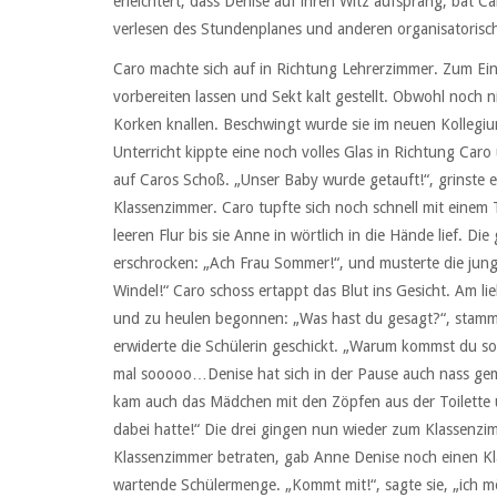
erleichtert, dass Denise auf ihren Witz aufsprang, bat
verlesen des Stundenplanes und anderen organisatorisch
Caro machte sich auf in Richtung Lehrerzimmer. Zum Ein
vorbereiten lassen und Sekt kalt gestellt. Obwohl noch n
Korken knallen. Beschwingt wurde sie im neuen Kolle
Unterricht kippte eine noch volles Glas in Richtung Car
auf Caros Schoß. „Unser Baby wurde getauft!“, grinste ei
Klassenzimmer. Caro tupfte sich noch schnell mit einem
leeren Flur bis sie Anne in wörtlich in die Hände lief. D
erschrocken: „Ach Frau Sommer!“, und musterte die jung
Windel!“ Caro schoss ertappt das Blut ins Gesicht. Am l
und zu heulen begonnen: „Was hast du gesagt?“, stammelt
erwiderte die Schülerin geschickt. „Warum kommst du so 
mal sooooo…Denise hat sich in der Pause auch nass gem
kam auch das Mädchen mit den Zöpfen aus der Toilette u
dabei hatte!“ Die drei gingen nun wieder zum Klassenzimm
Klassenzimmer betraten, gab Anne Denise noch einen Kl
wartende Schülermenge. „Kommt mit!“, sagte sie, „ich m