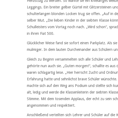
Herbsttag zu werden. So wählte sie ein knielanges weiß
Leggings. Ein breiter gelber Gürtel mit Glitzersteinen u
schulterlangen blonden Locken trug sie offen. „Auf in 
selber Mut. „Die lieben Kinder in der siebten Klasse kön
Schulleisters vom Vortag noch nach. „Wird schon“, spra
in ihren Fiat 500.
Glücklicher Weise fand sie sofort einen Parkplatz. Als s
mulmiger. In dem lauten Durcheinander aus Schülern und
Gleich zu Beginn versammelten sich alle Schüler und Le
gehörte nun auch sie. „Guten morgen!“, schallte es aus 
waren schlagartig leise. „Hier herrscht Zucht und Ordnun
Erfahrung hatte und sehnlichst brave Schüler wünschte.
machte sich auf den Weg ans Podium und stellte sich kurz
alt, ledig und werde die Klassenleiterin der siebten Klasse.
Stimme. Mit dem tosenden Applaus, der echt zu sein schi
angenommen und respektiert.
Anschließend verteilten sich Lehrer und Schüler auf die