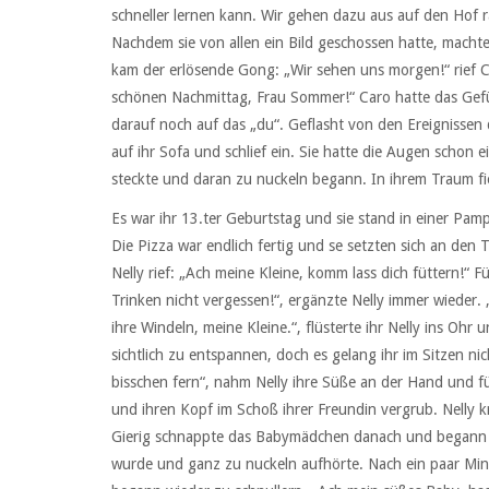
schneller lernen kann. Wir gehen dazu aus auf den Hof ra
Nachdem sie von allen ein Bild geschossen hatte, macht
kam der erlösende Gong: „Wir sehen uns morgen!“ rief Ca
schönen Nachmittag, Frau Sommer!“ Caro hatte das Gefü
darauf noch auf das „du“. Geflasht von den Ereignissen
auf ihr Sofa und schlief ein. Sie hatte die Augen schon 
steckte und daran zu nuckeln begann. In ihrem Traum fie
Es war ihr 13.ter Geburtstag und sie stand in einer Pam
Die Pizza war endlich fertig und se setzten sich an den
Nelly rief: „Ach meine Kleine, komm lass dich füttern!“ 
Trinken nicht vergessen!“, ergänzte Nelly immer wieder. „
ihre Windeln, meine Kleine.“, flüsterte ihr Nelly ins Ohr 
sichtlich zu entspannen, doch es gelang ihr im Sitzen ni
bisschen fern“, nahm Nelly ihre Süße an der Hand und fü
und ihren Kopf im Schoß ihrer Freundin vergrub. Nelly k
Gierig schnappte das Babymädchen danach und begann ru
wurde und ganz zu nuckeln aufhörte. Nach ein paar Minut