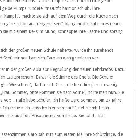
es Sommerkleid aus. Dazu schlüpfte Caro noch in eine gelbe
nd gelbe Pumps rundete ihr Outfit harmonisch ab. Ihre
den Kampf!“, machte sie sich auf dem Weg durch die Küche noch
nen ganz schön anstrengend sein“, klang ihr der Satz ihres neuen
ch sie mit einem Keks im Mund, schnappte ihre Tasche und sprang
ie sich der großen neuen Schule näherte, wurde ihr zusehends
 Schülerinnen kam sich Caro ein wenig verloren vor.
hrer in der großen Aula zur Begrüßung der neuen Lehrkräfte. Dazu
den Lautsprechern. Es war die Stimme des Chefs. Die Schüler
g! – Wie schön!“, dachte sich Caro, die beruflich ja noch wenig
 „Frau Sommer, bitte kommen sie nach vorne“, hörte man nun. Sie
 vor: „ Hallo liebe Schüler, ich heiße Caro Sommer, bin 27 Jahre
 Ich freue mich, dass ich hier sein darf!“, rief sie mit fester
en, fiel auch die Anspannung von ihr ab. Sie fühlte sich
 Klassenzimmer. Caro sah nun zum ersten Mal ihre Schützlinge, die