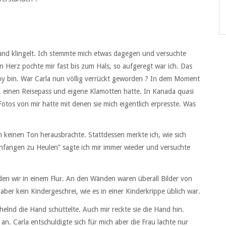
und klingelt. Ich stemmte mich etwas dagegen und versuchte
in Herz pochte mir fast bis zum Hals, so aufgeregt war ich. Das
Baby bin. War Carla nun völlig verrückt geworden ? In dem Moment
d, einen Reisepass und eigene Klamotten hatte. In Kanada quasi
tos von mir hatte mit denen sie mich eigentlich erpresste. Was
ch keinen Ton herausbrachte. Stattdessen merkte ich, wie sich
nfangen zu Heulen” sagte ich mir immer wieder und versuchte
en wir in einem Flur. An den Wänden waren überall Bilder von
ber kein Kindergeschrei, wie es in einer Kinderkrippe üblich war.
helnd die Hand schüttelte. Auch mir reckte sie die Hand hin.
 an. Carla entschuldigte sich für mich aber die Frau lachte nur