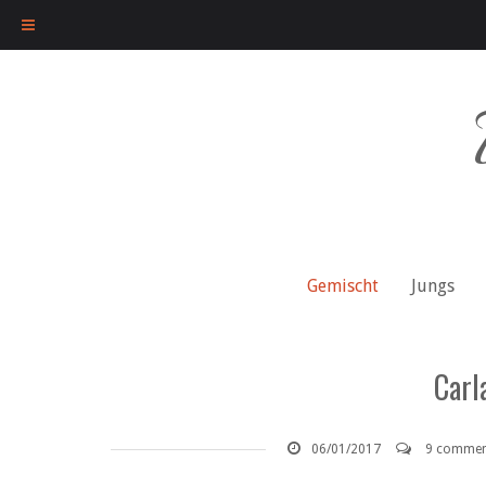
Skip
to
content
Gemischt
Jungs
Carl
06/01/2017
9 commen