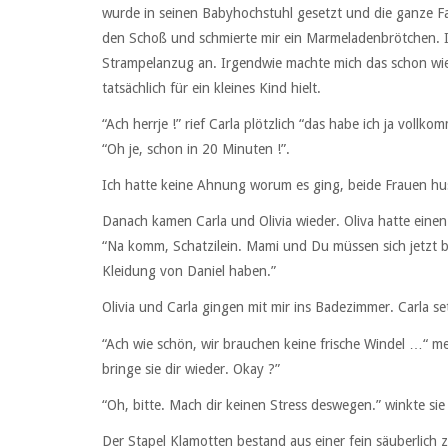
wurde in seinen Babyhochstuhl gesetzt und die ganze Fa
den Schoß und schmierte mir ein Marmeladenbrötchen. I
Strampelanzug an. Irgendwie machte mich das schon wieder
tatsächlich für ein kleines Kind hielt.
“Ach herrje !” rief Carla plötzlich “das habe ich ja vollk
“Oh je, schon in 20 Minuten !”.
Ich hatte keine Ahnung worum es ging, beide Frauen hu
Danach kamen Carla und Olivia wieder. Oliva hatte einen
“Na komm, Schatzilein. Mami und Du müssen sich jetzt be
Kleidung von Daniel haben.”
Olivia und Carla gingen mit mir ins Badezimmer. Carla se
“Ach wie schön, wir brauchen keine frische Windel …“ me
bringe sie dir wieder. Okay ?”
“Oh, bitte. Mach dir keinen Stress deswegen.” winkte sie
Der Stapel Klamotten bestand aus einer fein säuberli