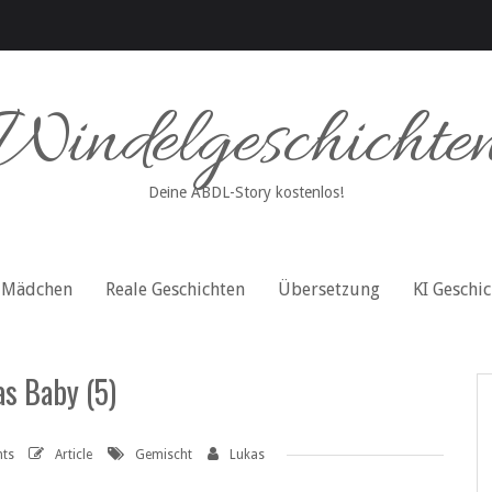
Windelgeschichte
Deine ABDL-Story kostenlos!
Mädchen
Reale Geschichten
Übersetzung
KI Geschi
as Baby (5)
ts
Article
Gemischt
Lukas