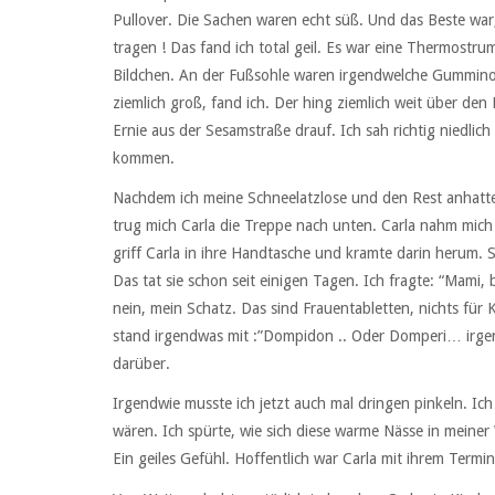
Pullover. Die Sachen waren echt süß. Und das Beste war,
tragen ! Das fand ich total geil. Es war eine Thermostr
Bildchen. An der Fußsohle waren irgendwelche Gumminop
ziemlich groß, fand ich. Der hing ziemlich weit über de
Ernie aus der Sesamstraße drauf. Ich sah richtig niedli
kommen.
Nachdem ich meine Schneelatzlose und den Rest anhatte,
trug mich Carla die Treppe nach unten. Carla nahm mic
griff Carla in ihre Handtasche und kramte darin herum. 
Das tat sie schon seit einigen Tagen. Ich fragte: “Mami, b
nein, mein Schatz. Das sind Frauentabletten, nichts für
stand irgendwas mit :”Dompidon .. Oder Domperi… irg
darüber.
Irgendwie musste ich jetzt auch mal dringen pinkeln. Ich
wären. Ich spürte, wie sich diese warme Nässe in meine
Ein geiles Gefühl. Hoffentlich war Carla mit ihrem Termin