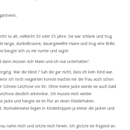
gärtnerin.
cht so alt, vielleicht 30 oder 35 Jahre. Sie war schlank und trug
te lange, dunkelbraune, dauergewellte Haare und trug eine Brille.
Sie beugte sich zu mir runter und sagte:
und dann müssen sich Mami und ich mal unterhalten”.
ging. War die blind ? Sah die gar nicht, dass ich kein Kind war.
 Bevor ich noch reagierten konnte machte mir die Frau auch schon
ner Schnee-Latzhose vor ihr. Ohne meine Jacke würde sie auch bald
atzhose deutlich erkennbar. Ich musste mich wieder
 Jacke und hängte sie im Flur an einen Kleiderhaken.
. Normalerweise liegen in Kinderkrippen ja immer die Jacken und
Frau nahm mich und setzte mich hinein. Ich glotzte sie fragend an.