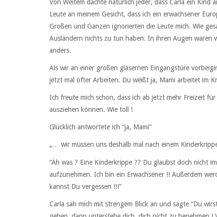
Von Weitem dachte natürlich jeder, dass Carla ein Kind
Leute an meinem Gesicht, dass ich ein erwachsener Euro
Großen und Ganzen ignorierten die Leute mich. Wie gesa
Ausländern nichts zu tun haben. In ihren Augen waren w
anders.
Als wir an einer großen gläsernen Eingangstüre vorbeigin
jetzt mal öfter Arbeiten. Du weißt ja, Mami arbeitet i
Ich freute mich schon, dass ich ab jetzt mehr Freizeit fü
ausziehen können. Wie toll !
Glücklich antwortete ich “ja, Mami”
„… wir müssen uns deshalb mal nach einem Kinderkrippe
“Äh was ? Eine Kinderkrippe ?? Du glaubst doch nicht im E
aufzunehmen. Ich bin ein Erwachsener !! Außerdem werde
kannst Du vergessen !!!”
Carla sah mich mit strengem Blick an und sagte “Du wirs
gehen, dann unterstehe dich, dich nicht zu benehmen ! 