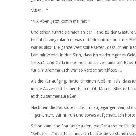
“Aber …“
“Nix Aber. Jetzt komm mal mit.”
Und schon führte sie mich an der Hand zu der Glastüre 
instinktiv wegzulaufen, was natürlich nichts brachte. Me
war es also: Die ganze Welt sollte sehen, dass ich ein 
kam mir wieder in den Sinn, dass ich weder eigenes Gel
festsaß. Und Carla immer noch diese verdammten Baby-Fo
für ein Dilemma ! Ich war so verdammt hilflose …
Als die Tür aufging, hatte ich einen Kloß im Hals, dass i
meine Augen mit Tränen füllten. Oh Mann. “Bloß nicht a
mich zusammenzureißen.
Nachdem die Haustüre hinter mir zugegangen war, stand
Tiger-Enten, Winni-Puh und sowas aufgemalt. Ich hörte a
Schon kam eine Frau angelaufen, die Carla freundlich läc
“Seltsam …” dachte ich mir. Ich blickte sie verständnislos