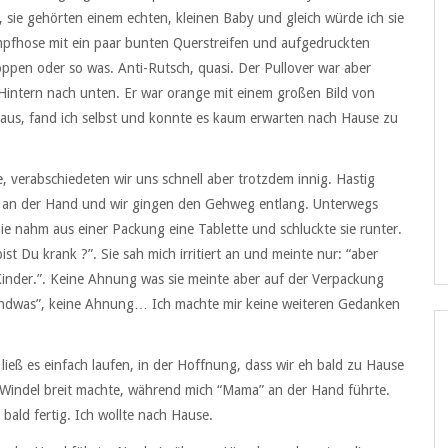
 sie gehörten einem echten, kleinen Baby und gleich würde ich sie
umpfhose mit ein paar bunten Querstreifen und aufgedruckten
pen oder so was. Anti-Rutsch, quasi. Der Pullover war aber
n Hintern nach unten. Er war orange mit einem großen Bild von
ch aus, fand ich selbst und konnte es kaum erwarten nach Hause zu
 verabschiedeten wir uns schnell aber trotzdem innig. Hastig
h an der Hand und wir gingen den Gehweg entlang. Unterwegs
Sie nahm aus einer Packung eine Tablette und schluckte sie runter.
ist Du krank ?”. Sie sah mich irritiert an und meinte nur: “aber
 Kinder.”. Keine Ahnung was sie meinte aber auf der Verpackung
endwas”, keine Ahnung… Ich machte mir keine weiteren Gedanken
 ließ es einfach laufen, in der Hoffnung, dass wir eh bald zu Hause
r Windel breit machte, während mich “Mama” an der Hand führte.
 bald fertig. Ich wollte nach Hause.