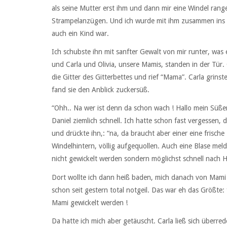
als seine Mutter erst ihm und dann mir eine Windel ran
Strampelanzügen. Und ich wurde mit ihm zusammen ins Be
auch ein Kind war.
Ich schubste ihn mit sanfter Gewalt von mir runter, was e
und Carla und Olivia, unsere Mamis, standen in der Tür. 
die Gitter des Gitterbettes und rief “Mama”. Carla grinst
fand sie den Anblick zuckersüß.
“Ohh.. Na wer ist denn da schon wach ! Hallo mein Süßer.”
Daniel ziemlich schnell. Ich hatte schon fast vergessen,
und drückte ihn,: “na, da braucht aber einer eine frische
Windelhintern, völlig aufgequollen. Auch eine Blase meldet
nicht gewickelt werden sondern möglichst schnell nach 
Dort wollte ich dann heiß baden, mich danach von Mami 
schon seit gestern total notgeil. Das war eh das Größte
Mami gewickelt werden !
Da hatte ich mich aber getäuscht. Carla ließ sich überre