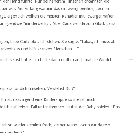
 an der Hand führte. Nur bei näherem Hinsehen erkannten die
päer war. Am Anfang war mir das ein wenig peinlich, aber im
gt, eigentlich wollten die meisten Kanadier mit “zwergenhaften”
ir irgendwie “minderwertig”. Aber Carla war da zum Glück ganz
gen, blieb Carla plötzlich stehen. Sie sagte: “Lukas, ich muss ab
m Krankenhaus und hilft kranken Menschen …“
r mich selbst hatte. Ich hätte dann endlich auch mal die Windel
nplatz für dich umsehen. Verstehst Du ?”
rnst, dass irgend eine Kinderkrippe so irre ist, mich
 ich auf keinen Fall unter fremden Leuten das Baby spielen ! Das
t schon wieder ziemlich frech, kleiner Mann. Wenn wir da rein
Verstanden ?”