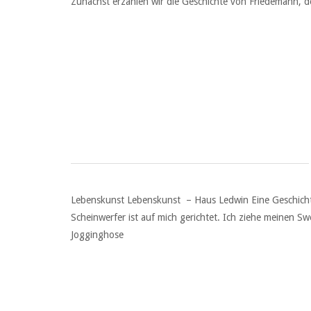
Zunächst erzählen wir die Geschichte von Friedemann, d
Lebenskunst Lebenskunst – Haus Ledwin Eine Geschichte 
Scheinwerfer ist auf mich gerichtet. Ich ziehe meinen 
Jogginghose