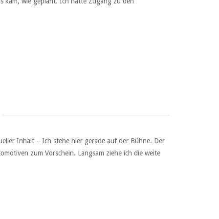
Es kam, wie geplant. Ich hatte Zugang zu den
ller Inhalt – Ich stehe hier gerade auf der Bühne. Der
utomotiven zum Vorschein. Langsam ziehe ich die weite