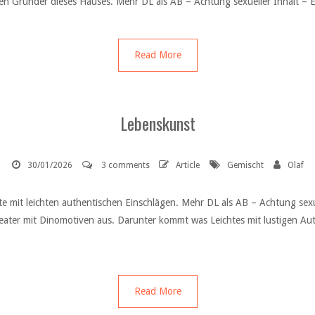
en Gründer dieses Hauses. Mehr DL als AB – Achtung sexueller Inhalt – 
Read More
Lebenskunst
30/01/2026
3 comments
Article
Gemischt
Olaf
mit leichten authentischen Einschlägen. Mehr DL als AB – Achtung sexue
Sweater mit Dinomotiven aus. Darunter kommt was Leichtes mit lustigen A
Read More