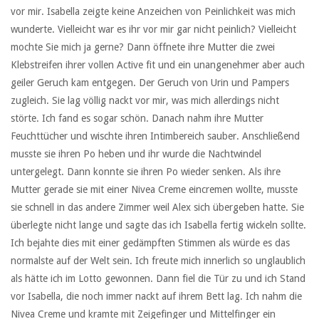
vor mir. Isabella zeigte keine Anzeichen von Peinlichkeit was mich
wunderte. Vielleicht war es ihr vor mir gar nicht peinlich? Vielleicht
mochte Sie mich ja gerne? Dann öffnete ihre Mutter die zwei
Klebstreifen ihrer vollen Active fit und ein unangenehmer aber auch
geiler Geruch kam entgegen. Der Geruch von Urin und Pampers
zugleich. Sie lag völlig nackt vor mir, was mich allerdings nicht
störte. Ich fand es sogar schön. Danach nahm ihre Mutter
Feuchttücher und wischte ihren Intimbereich sauber. Anschließend
musste sie ihren Po heben und ihr wurde die Nachtwindel
untergelegt. Dann konnte sie ihren Po wieder senken. Als ihre
Mutter gerade sie mit einer Nivea Creme eincremen wollte, musste
sie schnell in das andere Zimmer weil Alex sich übergeben hatte. Sie
überlegte nicht lange und sagte das ich Isabella fertig wickeln sollte.
Ich bejahte dies mit einer gedämpften Stimmen als würde es das
normalste auf der Welt sein. Ich freute mich innerlich so unglaublich
als hätte ich im Lotto gewonnen. Dann fiel die Tür zu und ich Stand
vor Isabella, die noch immer nackt auf ihrem Bett lag. Ich nahm die
Nivea Creme und kramte mit Zeigefinger und Mittelfinger ein