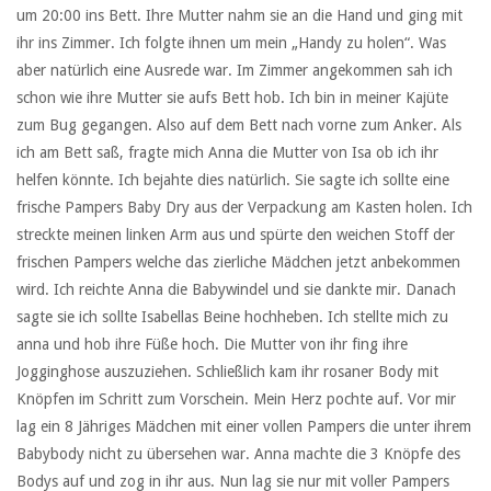
um 20:00 ins Bett. Ihre Mutter nahm sie an die Hand und ging mit
ihr ins Zimmer. Ich folgte ihnen um mein „Handy zu holen“. Was
aber natürlich eine Ausrede war. Im Zimmer angekommen sah ich
schon wie ihre Mutter sie aufs Bett hob. Ich bin in meiner Kajüte
zum Bug gegangen. Also auf dem Bett nach vorne zum Anker. Als
ich am Bett saß, fragte mich Anna die Mutter von Isa ob ich ihr
helfen könnte. Ich bejahte dies natürlich. Sie sagte ich sollte eine
frische Pampers Baby Dry aus der Verpackung am Kasten holen. Ich
streckte meinen linken Arm aus und spürte den weichen Stoff der
frischen Pampers welche das zierliche Mädchen jetzt anbekommen
wird. Ich reichte Anna die Babywindel und sie dankte mir. Danach
sagte sie ich sollte Isabellas Beine hochheben. Ich stellte mich zu
anna und hob ihre Füße hoch. Die Mutter von ihr fing ihre
Jogginghose auszuziehen. Schließlich kam ihr rosaner Body mit
Knöpfen im Schritt zum Vorschein. Mein Herz pochte auf. Vor mir
lag ein 8 Jähriges Mädchen mit einer vollen Pampers die unter ihrem
Babybody nicht zu übersehen war. Anna machte die 3 Knöpfe des
Bodys auf und zog in ihr aus. Nun lag sie nur mit voller Pampers