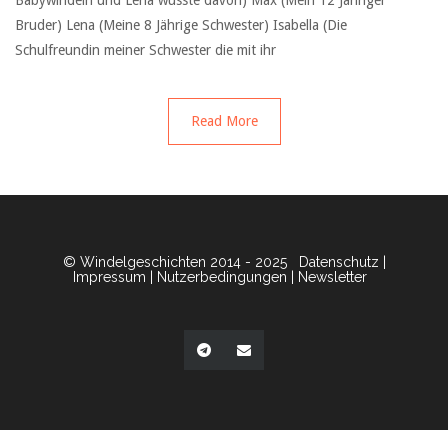
Babywindeln und Lena wusste davon) Max (Mein 12 Jähriger
Bruder) Lena (Meine 8 Jährige Schwester) Isabella (Die
Schulfreundin meiner Schwester die mit ihr
Read More
© Windelgeschichten 2014 - 2025
Datenschutz
|
Impressum
|
Nutzerbedingungen
|
Newsletter