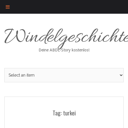
Skip
Windelgeschicht
to
content
Deine ABDL-Story kostenlos!
Tag: turkei