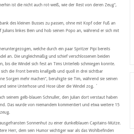
rhin ist die nicht auch rot-weiß, wie der Rest von deren Zeug“,
kbank des kleinen Busses zu passen, ohne mit Kopf oder Fuß an
f Julians linkes Bein und hob seinen Popo an, während er sich mit
eruntergezogen, welche durch ein paar Spritzer Pipi bereits
del an. Die ungleichmäßig und schief verschlossenen beiden
n, bis die Windel sich fest an Tims Unterleib schmiegen konnte.
ich die Front bereits knallgelb und quoll in drei sichtbar
eine Sorgen mehr machen“, beruhigte sie Tim, während sie seinen
und seine Unterhose und Hose über die Windel zog. ´
ach seinem gelb-blauen Schnuller, den Julian dort verstaut haben
 Mund. Das wurde von niemandem kommentiert und etwa weitere 15
gzeug.
 ausgefransten Sonnenhut zu einer dunkelblauen Capitains-Mütze.
 ältere Herr, dem sein Humor wichtiger war als das Wohlbefinden