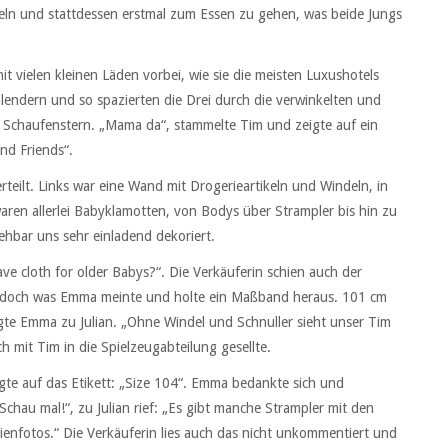
eln und stattdessen erstmal zum Essen zu gehen, was beide Jungs
it vielen kleinen Läden vorbei, wie sie die meisten Luxushotels
hlendern und so spazierten die Drei durch die verwinkelten und
 Schaufenstern. „Mama da“, stammelte Tim und zeigte auf ein
and Friends“.
erteilt. Links war eine Wand mit Drogerieartikeln und Windeln, in
waren allerlei Babyklamotten, von Bodys über Strampler bis hin zu
ehbar uns sehr einladend dekoriert.
e cloth for older Babys?“. Die Verkäuferin schien auch der
 jedoch was Emma meinte und holte ein Maßband heraus. 101 cm
gte Emma zu Julian. „Ohne Windel und Schnuller sieht unser Tim
ch mit Tim in die Spielzeugabteilung gesellte.
gte auf das Etikett: „Size 104“. Emma bedankte sich und
Schau mal!“, zu Julian rief: „Es gibt manche Strampler mit den
enfotos.“ Die Verkäuferin lies auch das nicht unkommentiert und