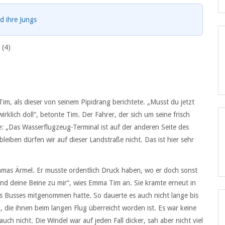
 ihre Jungs
 (4)
im, als dieser von seinem Pipidrang berichtete. „Musst du jetzt
irklich doll“, betonte Tim. Der Fahrer, der sich um seine frisch
e: „Das Wasserflugzeug-Terminal ist auf der anderen Seite des
leiben dürfen wir auf dieser Landstraße nicht. Das ist hier sehr
mas Ärmel. Er musste ordentlich Druck haben, wo er doch sonst
und deine Beine zu mir“, wies Emma Tim an. Sie kramte erneut in
es Busses mitgenommen hatte. So dauerte es auch nicht lange bis
, die ihnen beim langen Flug überreicht worden ist. Es war keine
ch nicht. Die Windel war auf jeden Fall dicker, sah aber nicht viel