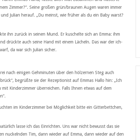
 deinem Zimmer?“. Seine großen grün/braunen Augen waren immer
nd Julian herauf. „Du meinst, wie früher als du ein Baby warst?
te ihn zurück in seinen Mund. Er kuschelte sich an Emma: ihm
und drückte auch seine Hand mit einem Lächeln. Das war der ich-
rf, da war sich Julian sicher.
rei nach einigen Gehminuten über den hölzernen Steg auch
lbrück“, begrüßte sie der Rezeptionist auf Emmas Hallo hin: „Ich
mit Kinderzimmer überreichen. Falls Ihnen etwas auf dem
n“.
chten im Kinderzimmer bei Möglichkeit bitte ein Gitterbettchen,
natürlich lasse ich das Einrichten. Uns war nicht bewusst das sie
f den nuckelnden Tim, dann wieder auf Emma, dann wieder auf den