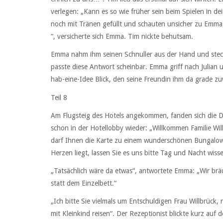
verlegen: „Kann es so wie früher sein beim Spielen in
noch mit Tränen gefüllt und schauten unsicher zu Emma u
“, versicherte sich Emma. Tim nickte behutsam.
Emma nahm ihm seinen Schnuller aus der Hand und steck
passte diese Antwort scheinbar. Emma griff nach Julian 
hab-eine-Idee Blick, den seine Freundin ihm da grade zuwa
Teil 8
Am Flugsteig des Hotels angekommen, fanden sich die D
schon in der Hotellobby wieder: „Willkommen Familie Wil
darf Ihnen die Karte zu einem wunderschönen Bungalow 
Herzen liegt, lassen Sie es uns bitte Tag und Nacht wisse
„Tatsächlich wäre da etwas“, antwortete Emma: „Wir bräu
statt dem Einzelbett.“
„Ich bitte Sie vielmals um Entschuldigen Frau Willbrück, 
mit Kleinkind reisen“. Der Rezeptionist blickte kurz au