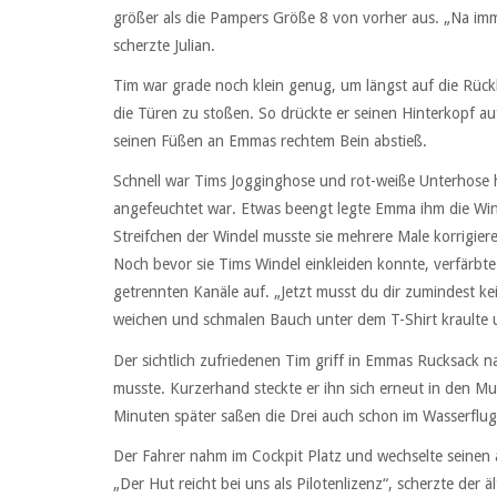
größer als die Pampers Größe 8 von vorher aus. „Na imme
scherzte Julian.
Tim war grade noch klein genug, um längst auf die Rüc
die Türen zu stoßen. So drückte er seinen Hinterkopf au
seinen Füßen an Emmas rechtem Bein abstieß.
Schnell war Tims Jogginghose und rot-weiße Unterhose h
angefeuchtet war. Etwas beengt legte Emma ihm die Win
Streifchen der Windel musste sie mehrere Male korrigiere
Noch bevor sie Tims Windel einkleiden konnte, verfärbte s
getrennten Kanäle auf. „Jetzt musst du dir zumindest k
weichen und schmalen Bauch unter dem T-Shirt kraulte 
Der sichtlich zufriedenen Tim griff in Emmas Rucksack n
musste. Kurzerhand steckte er ihn sich erneut in den
Minuten später saßen die Drei auch schon im Wasserflu
Der Fahrer nahm im Cockpit Platz und wechselte seinen
„Der Hut reicht bei uns als Pilotenlizenz“, scherzte der