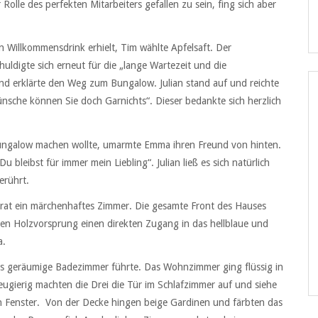
lle des perfekten Mitarbeiters gefallen zu sein, fing sich aber
n Willkommensdrink erhielt, Tim wählte Apfelsaft. Der
uldigte sich erneut für die „lange Wartezeit und die
nd erklärte den Weg zum Bungalow. Julian stand auf und reichte
nsche können Sie doch Garnichts“. Dieser bedankte sich herzlich
Bungalow machen wollte, umarmte Emma ihren Freund von hinten.
u bleibst für immer mein Liebling“. Julian ließ es sich natürlich
erührt.
rat ein märchenhaftes Zimmer. Die gesamte Front des Hauses
en Holzvorsprung einen direkten Zugang in das hellblaue und
a.
as geräumige Badezimmer führte. Das Wohnzimmer ging flüssig in
eugierig machten die Drei die Tür im Schlafzimmer auf und siehe
 Fenster. Von der Decke hingen beige Gardinen und färbten das