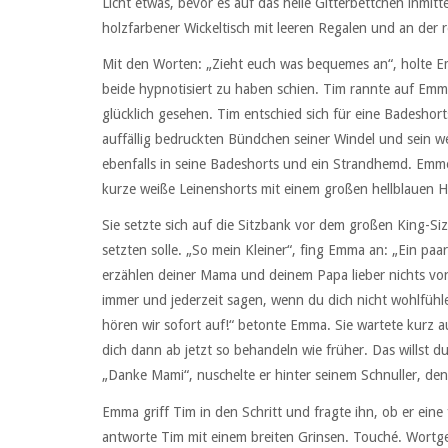
Licht etwas, bevor es auf das helle Gitterbettchen inmi
holzfarbener Wickeltisch mit leeren Regalen und an der 
Mit den Worten: „Zieht euch was bequemes an“, holte E
beide hypnotisiert zu haben schien. Tim rannte auf Emm
glücklich gesehen. Tim entschied sich für eine Badeshort
auffällig bedruckten Bündchen seiner Windel und sein wei
ebenfalls in seine Badeshorts und ein Strandhemd. Emme
kurze weiße Leinenshorts mit einem großen hellblauen H
Sie setzte sich auf die Sitzbank vor dem großen King-Siz
setzten solle. „So mein Kleiner“, fing Emma an: „Ein paa
erzählen deiner Mama und deinem Papa lieber nichts vo
immer und jederzeit sagen, wenn du dich nicht wohlfühle
hören wir sofort auf!“ betonte Emma. Sie wartete kurz au
dich dann ab jetzt so behandeln wie früher. Das willst 
„Danke Mami“, nuschelte er hinter seinem Schnuller, den
Emma griff Tim in den Schritt und fragte ihn, ob er eine
antworte Tim mit einem breiten Grinsen. Touché. Wortge