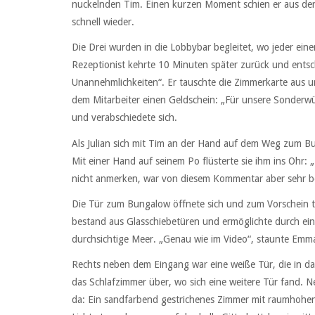
nuckelnden Tim. Einen kurzen Moment schien er aus der Ro
schnell wieder.
Die Drei wurden in die Lobbybar begleitet, wo jeder eine
Rezeptionist kehrte 10 Minuten später zurück und entsch
Unannehmlichkeiten“. Er tauschte die Zimmerkarte aus u
dem Mitarbeiter einen Geldschein: „Für unsere Sonderwü
und verabschiedete sich.
Als Julian sich mit Tim an der Hand auf dem Weg zum 
Mit einer Hand auf seinem Po flüsterte sie ihm ins Ohr: „D
nicht anmerken, war von diesem Kommentar aber sehr b
Die Tür zum Bungalow öffnete sich und zum Vorschein t
bestand aus Glasschiebetüren und ermöglichte durch ein
durchsichtige Meer. „Genau wie im Video“, staunte Emm
Rechts neben dem Eingang war eine weiße Tür, die in d
das Schlafzimmer über, wo sich eine weitere Tür fand. N
da: Ein sandfarbend gestrichenes Zimmer mit raumhohen