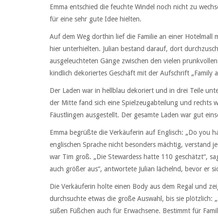
Emma entschied die feuchte Windel noch nicht zu wechs
für eine sehr gute Idee hielten.
Auf dem Weg dorthin lief die Familie an einer Hotelmall m
hier unterhielten. Julian bestand darauf, dort durchzusc
ausgeleuchteten Gänge zwischen den vielen prunkvollen
kindlich dekoriertes Geschäft mit der Aufschrift „Family 
Der Laden war in hellblau dekoriert und in drei Teile unt
der Mitte fand sich eine Spielzeugabteilung und rechts 
Fäustlingen ausgestellt. Der gesamte Laden war gut eins
Emma begrüßte die Verkäuferin auf Englisch: „Do you hav
englischen Sprache nicht besonders mächtig, verstand
war Tim groß. „Die Stewardess hatte 110 geschätzt“, sa
auch größer aus“, antwortete Julian lächelnd, bevor er si
Die Verkäuferin holte einen Body aus dem Regal und zei
durchsuchte etwas die große Auswahl, bis sie plötzlich: „
süßen Füßchen auch für Erwachsene. Bestimmt für Famili