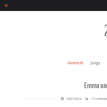
Skip
to
content
Gemischt
Jungs
Emma und
10/01/2024
17 commen