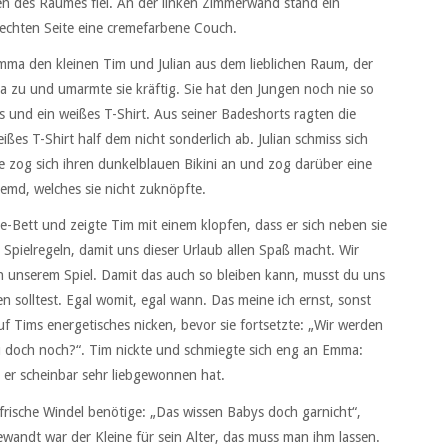
tten des Raumes fiel. An der linken Zimmerwand stand ein
rechten Seite eine cremefarbene Couch.
mma den kleinen Tim und Julian aus dem lieblichen Raum, der
a zu und umarmte sie kräftig. Sie hat den Jungen noch nie so
s und ein weißes T-Shirt. Aus seiner Badeshorts ragten die
ßes T-Shirt half dem nicht sonderlich ab. Julian schmiss sich
 zog sich ihren dunkelblauen Bikini an und zog darüber eine
emd, welches sie nicht zuknöpfte.
e-Bett und zeigte Tim mit einem klopfen, dass er sich neben sie
r Spielregeln, damit uns dieser Urlaub allen Spaß macht. Wir
n unserem Spiel. Damit das auch so bleiben kann, musst du uns
n solltest. Egal womit, egal wann. Das meine ich ernst, sonst
f Tims energetisches nicken, bevor sie fortsetzte: „Wir werden
du doch noch?“. Tim nickte und schmiegte sich eng an Emma:
 er scheinbar sehr liebgewonnen hat.
 frische Windel benötige: „Das wissen Babys doch garnicht“,
wandt war der Kleine für sein Alter, das muss man ihm lassen.