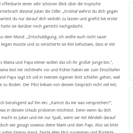
 offenbarte einen sehr schönen Blick über die tropische
unterbrach diesmal Julian die Stille: „Erstmal wehrst du dich gegen
artest du nur darauf dich wickeln zu lassen und greifst bei erster
 hatte sie darüber noch garnicht nachgedacht.
s dem Mund: „Entschuldigung, ich wollte euch nicht sauer
iegen musste und so versicherte sie ihm behutsam, dass er mit
das Mama und Papa immer wollen das ich ihr großer Junge bin.“,
Mama liest mir nichtmehr vor und früher haben wir zum Einschlafen
 und Papa sagt ich soll in meinem eigenen Bett schlafen gehen, weil
te zu Boden. Der Pilot bekam von diesem Gespräch nicht viel mit,
ch beruhigend auf ihn ein: „Kannst du mir was versprechen?“,
etwas in diesem Urlaub probieren möchtest. Denn wenn du dich
n macht es Julian und mir nur Spaß, wenn wir mit Windeln darauf
 doch wie gesagt sowieso deine Mami und dein Papi. Also sei bitte
. Er nahm Emmas Hand, fasste allen Mut zusammen und flüsterte