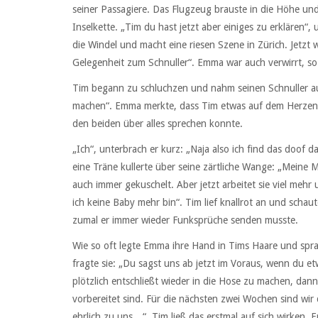
seiner Passagiere. Das Flugzeug brauste in die Höhe und
Inselkette. „Tim du hast jetzt aber einiges zu erklären“, 
die Windel und macht eine riesen Szene in Zürich. Jetzt w
Gelegenheit zum Schnuller“. Emma war auch verwirrt, so
Tim begann zu schluchzen und nahm seinen Schnuller au
machen“. Emma merkte, dass Tim etwas auf dem Herzen l
den beiden über alles sprechen konnte.
„Ich“, unterbrach er kurz: „Naja also ich find das doof 
eine Träne kullerte über seine zärtliche Wange: „Meine 
auch immer gekuschelt. Aber jetzt arbeitet sie viel mehr
ich keine Baby mehr bin“. Tim lief knallrot an und schau
zumal er immer wieder Funksprüche senden musste.
Wie so oft legte Emma ihre Hand in Tims Haare und spra
fragte sie: „Du sagst uns ab jetzt im Voraus, wenn du 
plötzlich entschließt wieder in die Hose zu machen, dan
vorbereitet sind. Für die nächsten zwei Wochen sind wir
ehrlich zu uns…“. Tim ließ das erstmal auf sich wirken