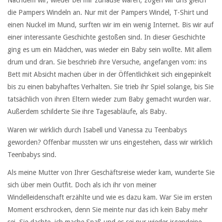
Nachdem wir, wieder bei mir zuhause waren, zogen wir uns gleich
die Pampers Windeln an. Nur mit der Pampers Windel, T-Shirt und
einen Nuckel im Mund, surften wir im ein wenig Internet. Bis wir auf
einer interessante Geschichte gestoßen sind. In dieser Geschichte
ging es um ein Mädchen, was wieder ein Baby sein wollte. Mit allem
drum und dran. Sie beschrieb ihre Versuche, angefangen vom: ins
Bett mit Absicht machen über in der Öffentlichkeit sich eingepinkelt
bis zu einen babyhaftes Verhalten. Sie trieb ihr Spiel solange, bis Sie
tatsächlich von ihren Eltern wieder zum Baby gemacht wurden war.
Außerdem schilderte Sie ihre Tagesabläufe, als Baby.
Waren wir wirklich durch Isabell und Vanessa zu Teenbabys
geworden? Offenbar mussten wir uns eingestehen, dass wir wirklich
Teenbabys sind.
Als meine Mutter von Ihrer Geschäftsreise wieder kam, wunderte Sie
sich über mein Outfit. Doch als ich ihr von meiner
Windelleidenschaft erzählte und wie es dazu kam. War Sie im ersten
Moment erschrocken, denn Sie meinte nur das ich kein Baby mehr
sei. Sie dachte, ich mache Spaß und es sei nur wieder irgendeine