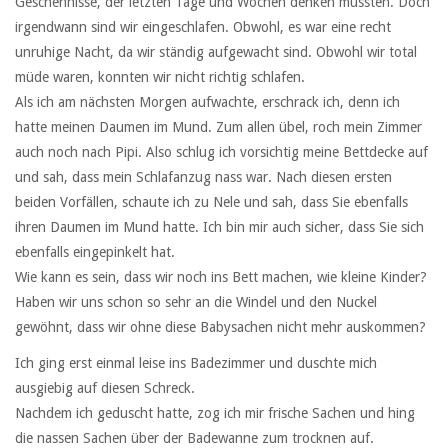
Geschehnisse, der letzten Tage und Wochen denken mussten. Doch
irgendwann sind wir eingeschlafen. Obwohl, es war eine recht
unruhige Nacht, da wir ständig aufgewacht sind. Obwohl wir total
müde waren, konnten wir nicht richtig schlafen.
Als ich am nächsten Morgen aufwachte, erschrack ich, denn ich
hatte meinen Daumen im Mund. Zum allen übel, roch mein Zimmer
auch noch nach Pipi. Also schlug ich vorsichtig meine Bettdecke auf
und sah, dass mein Schlafanzug nass war. Nach diesen ersten
beiden Vorfällen, schaute ich zu Nele und sah, dass Sie ebenfalls
ihren Daumen im Mund hatte. Ich bin mir auch sicher, dass Sie sich
ebenfalls eingepinkelt hat.
Wie kann es sein, dass wir noch ins Bett machen, wie kleine Kinder?
Haben wir uns schon so sehr an die Windel und den Nuckel
gewöhnt, dass wir ohne diese Babysachen nicht mehr auskommen?
Ich ging erst einmal leise ins Badezimmer und duschte mich
ausgiebig auf diesen Schreck.
Nachdem ich geduscht hatte, zog ich mir frische Sachen und hing
die nassen Sachen über der Badewanne zum trocknen auf.