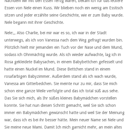
Nachdem wir mit den Essen fertig waren, bekam ich für das leckere
Essen von Nele einen Kuss. Wir blieben noch ein wenig am Esstisch
sitzen und jeder erzählte seine Geschichte, wie er zum Baby wurde.
Nele begann mit ihrer Geschichte.
Nele:,, Also Charlie, bei mir war es so, ich war in der Stadt
unterwegs, als ich von Vanessa nach dem Weg gefragt wurden bin.
Plötzlich hielt mir jemanden ein Tuch vor der Nase und dem Mund,
sodass ich Ohnmächtig wurde. Als ich wieder aufwachte, lag ich in
Rosa gekleidete Babysachen, in einem Babybettchen gefesselt und
hatte einen Nuckel im Mund. Diese Bettchen stand in einem
rosafarbigen Babyzimmer. Außerdem stand als ich wach wurde,
Vanessa am Gitterbedchen. Sie meinte nur zu mir, dass Sie mich
schon eine ganze Weile verfolgte und das ich total süß aus sehe.
Das Sie sich mich, als Ihr süßes kleines Babymädchen vorstellen
konnte. Sie hat nun diesen Schritt gemacht, weil Sie sich schon
immer ein Babymädchen gewünscht hatte und weil Sie der Meinung
war, dass ich es bei ihr besser hätte. Mein neuer Name sei Nele und
Sie meine neue Mami. Damit Ich mich garnicht mehr, an mein altes