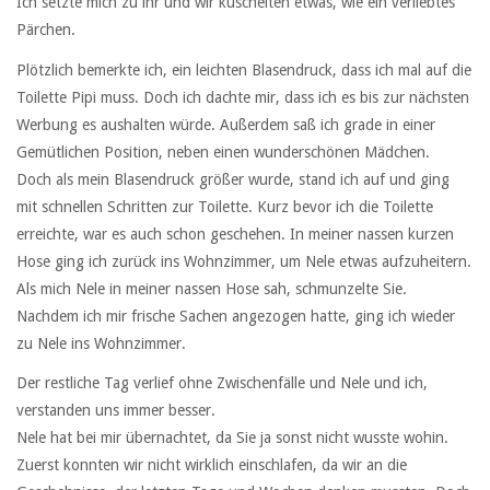
Ich setzte mich zu ihr und wir kuschelten etwas, wie ein verliebtes
Pärchen.
Plötzlich bemerkte ich, ein leichten Blasendruck, dass ich mal auf die
Toilette Pipi muss. Doch ich dachte mir, dass ich es bis zur nächsten
Werbung es aushalten würde. Außerdem saß ich grade in einer
Gemütlichen Position, neben einen wunderschönen Mädchen.
Doch als mein Blasendruck größer wurde, stand ich auf und ging
mit schnellen Schritten zur Toilette. Kurz bevor ich die Toilette
erreichte, war es auch schon geschehen. In meiner nassen kurzen
Hose ging ich zurück ins Wohnzimmer, um Nele etwas aufzuheitern.
Als mich Nele in meiner nassen Hose sah, schmunzelte Sie.
Nachdem ich mir frische Sachen angezogen hatte, ging ich wieder
zu Nele ins Wohnzimmer.
Der restliche Tag verlief ohne Zwischenfälle und Nele und ich,
verstanden uns immer besser.
Nele hat bei mir übernachtet, da Sie ja sonst nicht wusste wohin.
Zuerst konnten wir nicht wirklich einschlafen, da wir an die