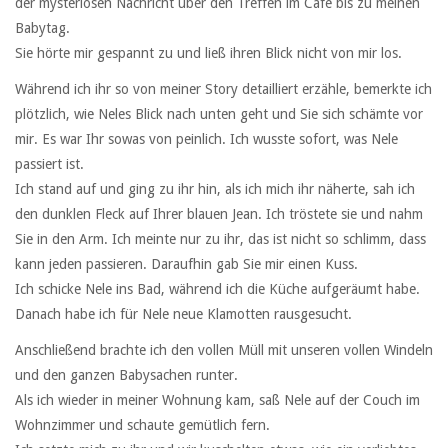
der mysteriösen Nachricht über den Treffen im Cafe bis zu meinen
Babytag.
Sie hörte mir gespannt zu und ließ ihren Blick nicht von mir los.
Während ich ihr so von meiner Story detailliert erzähle, bemerkte ich
plötzlich, wie Neles Blick nach unten geht und Sie sich schämte vor
mir. Es war Ihr sowas von peinlich. Ich wusste sofort, was Nele
passiert ist.
Ich stand auf und ging zu ihr hin, als ich mich ihr näherte, sah ich
den dunklen Fleck auf Ihrer blauen Jean. Ich tröstete sie und nahm
Sie in den Arm. Ich meinte nur zu ihr, das ist nicht so schlimm, dass
kann jeden passieren. Daraufhin gab Sie mir einen Kuss.
Ich schicke Nele ins Bad, während ich die Küche aufgeräumt habe.
Danach habe ich für Nele neue Klamotten rausgesucht.
Anschließend brachte ich den vollen Müll mit unseren vollen Windeln
und den ganzen Babysachen runter.
Als ich wieder in meiner Wohnung kam, saß Nele auf der Couch im
Wohnzimmer und schaute gemütlich fern.