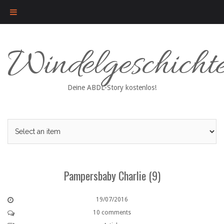
Skip
Windelgeschicht
to
content
Deine ABDL-Story kostenlos!
Pampersbaby Charlie (9)
19/07/2016
10 comments