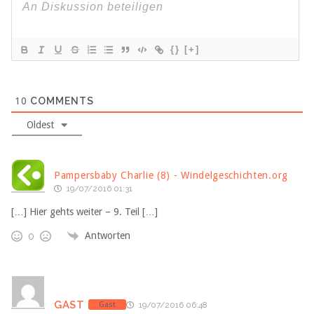
{}
[+]
10
COMMENTS
Oldest
Pampersbaby Charlie (8) - Windelgeschichten.org
19/07/2016 01:31
[…] Hier gehts weiter – 9. Teil […]
Antworten
0
GAST
Gast
19/07/2016 06:48