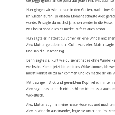
die Jogginghose an die passt auf jeden Fall, was auch so
Nun gingen wir wieder raus in den Garten, nach einer Stu
ich wieder laufen. In diesem Moment schaute Alex gerad
wurde. Er sagte du machst ja schon wieder in die Hose, 
was los ist sobald ich es merke läuft es auch schon..
Nun sagte er, hättest du vorher dir eine Windel anziehen
Alex Mutter gerade in der Küche war. Alex Mutter sagte 
und sah die Bescherung.
Dann sagte sie, Kurt wie du siehst hat es ohne Windel ke
wechseln. Komm jetzt bitte mit ins Wickelzimmer, ich wer
musst kannst du zu mir kommen und ich mache dir die W
Mit traurigem Blick und gesenktem Kopf lief ich hinter ih
Alex sagte das ist doch nicht schlimm ich muss ja auch 
Wickeltisch.
Alex Mutter zog mir meine nasse Hose aus und machte mi
Alex´s Windeln auseinander, legte sie unter den Po, crem