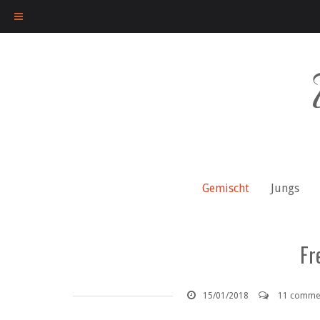
Skip
to
content
Gemischt
Jungs
Fr
15/01/2018
11 comme