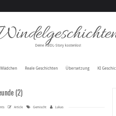
Windelgeschichte
Deine ABDL-Story kostenlos!
Mädchen
Reale Geschichten
Übersetzung
KI Geschi
eunde (2)
nts
Article
Gemischt
Lukas