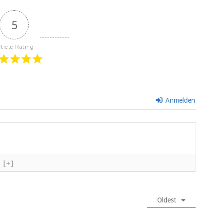
5
rticle Rating
Anmelden
[+]
Oldest