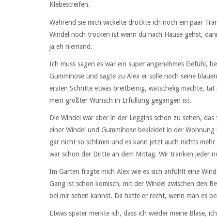
Klebestreifen.
Während sie mich wickelte drückte ich noch ein paar Tr
Windel noch trocken ist wenn du nach Hause gehst, dann
ja eh niemand.
Ich muss sagen es war ein super angenehmes Gefühl, bes
Gummihose und sagte zu Alex er solle noch seine blaue
ersten Schritte etwas breitbeinig, watschelig machte, tat i
mein größter Wunsch in Erfüllung gegangen ist.
Die Windel war aber in der Leggins schon zu sehen, das f
einer Windel und Gummihose bekleidet in der Wohnung he
gar nicht so schlimm und es kann jetzt auch nichts mehr 
war schon der Dritte an dem Mittag. Wir tranken jeder n
Im Garten fragte mich Alex wie es sich anfühlt eine Win
Gang ist schon komisch, mit der Windel zwischen den Bein
bei mir sehen kannst. Da hatte er recht, wenn man es be
Etwas später merkte ich, dass ich wieder meine Blase, ic