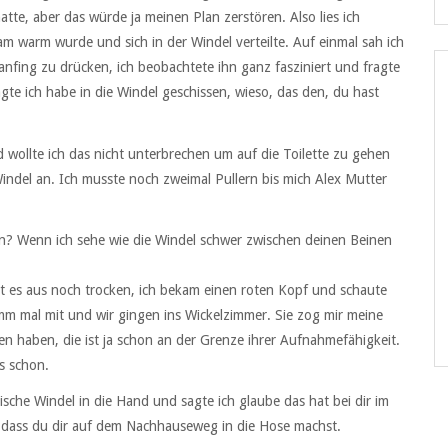
atte, aber das würde ja meinen Plan zerstören. Also lies ich
am warm wurde und sich in der Windel verteilte. Auf einmal sah ich
nfing zu drücken, ich beobachtete ihn ganz fasziniert und fragte
agte ich habe in die Windel geschissen, wieso, das den, du hast
d wollte ich das nicht unterbrechen um auf die Toilette zu gehen
 Windel an. Ich musste noch zweimal Pullern bis mich Alex Mutter
en? Wenn ich sehe wie die Windel schwer zwischen deinen Beinen
ht es aus noch trocken, ich bekam einen roten Kopf und schaute
mm mal mit und wir gingen ins Wickelzimmer. Sie zog mir meine
n haben, die ist ja schon an der Grenze ihrer Aufnahmefähigkeit.
s schon.
sche Windel in die Hand und sagte ich glaube das hat bei dir im
, dass du dir auf dem Nachhauseweg in die Hose machst.