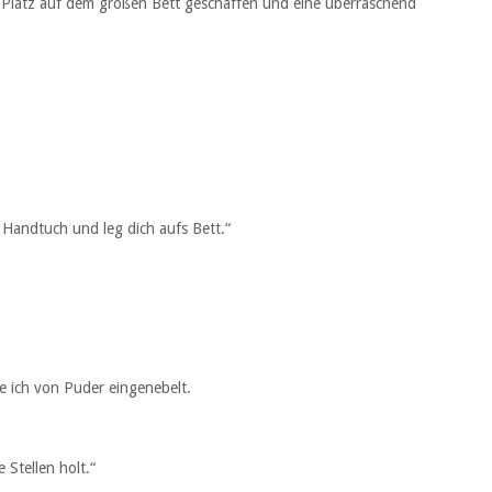
n Platz auf dem großen Bett geschaffen und eine überraschend
 Handtuch und leg dich aufs Bett.“
e ich von Puder eingenebelt.
 Stellen holt.“