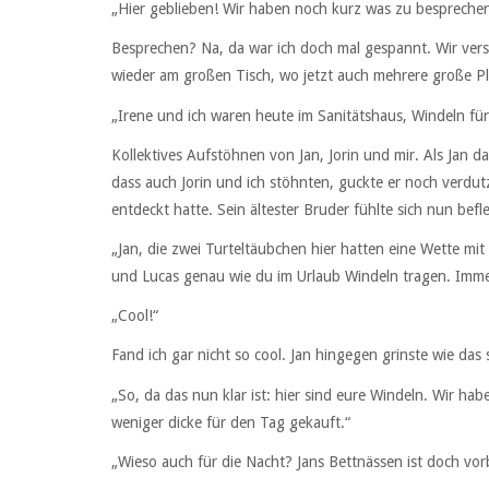
„Hier geblieben! Wir haben noch kurz was zu besprechen. 
Besprechen? Na, da war ich doch mal gespannt. Wir verst
wieder am großen Tisch, wo jetzt auch mehrere große Pl
„Irene und ich waren heute im Sanitätshaus, Windeln für
Kollektives Aufstöhnen von Jan, Jorin und mir. Als Jan d
dass auch Jorin und ich stöhnten, guckte er noch verdut
entdeckt hatte. Sein ältester Bruder fühlte sich nun befl
„Jan, die zwei Turteltäubchen hier hatten eine Wette mi
und Lucas genau wie du im Urlaub Windeln tragen. Imme
„Cool!“
Fand ich gar nicht so cool. Jan hingegen grinste wie das
„So, da das nun klar ist: hier sind eure Windeln. Wir hab
weniger dicke für den Tag gekauft.“
„Wieso auch für die Nacht? Jans Bettnässen ist doch vorbe