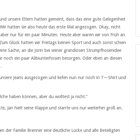
 und unsere Eltern hatten gemeint, dass das eine gute Gelegenheit
ir hatten sie also heute das erste Mal angezogen. Okay, nicht
, aber nur für ein paar Minuten. Heute aber waren wir von Früh an
Zum Glück hatten wir Freitags keinen Sport und auch sonst schien
ine Sache, an die Jorin bei seiner grandiosen Strumpfhosenidee
afür noch ein paar Alibiunterhosen besorgen. Oder eben an diesen
t…
d unsere Jeans ausgezogen und liefen nun nur noch in T—Shirt und
elche haben können, aber du wolltest ja nicht.“
kte, Jan hielt seine Klappe und starrte uns nur weiterhin groß an.
n der Familie Brenner eine deutliche Lücke und alle Beteiligten