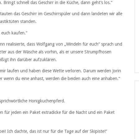
Bringt schnell das Geschirr in die Küche, dann geht’s los.“
auten das Geschirr im Geschirrspüler und dann landeten wir alle
astiktüten standen.
 euch kaufen.“
ann realisierte, dass Wolfgang von „Windeln für euch“ sprach und
zter aus der Wäsche als vorhin, als er unsere Strumpfhosen
eißigt ihn darüber aufzuklären.
t mir laufen und haben diese Wette verloren. Darum werden Jorin
r wenn du eine anhast, werden die beiden auch eine anhaben.“
 sprichwörtliche Honigkuchenpferd.
en für jeden ein Paket extradicke für die Nacht und ein Paket
i! Ich dachte, das ist nur für die Tage auf der Skipiste!“