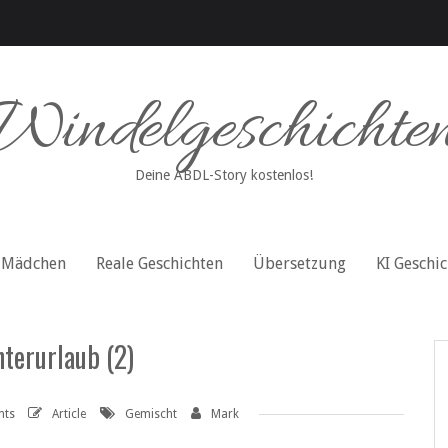
Windelgeschichte
Deine ABDL-Story kostenlos!
Mädchen
Reale Geschichten
Übersetzung
KI Geschi
terurlaub (2)
nts
Article
Gemischt
Mark