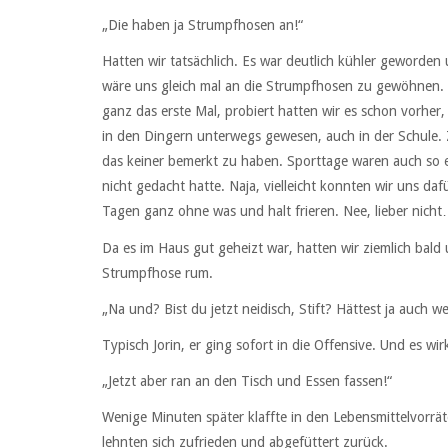
„Die haben ja Strumpfhosen an!“
Hatten wir tatsächlich. Es war deutlich kühler geworden
wäre uns gleich mal an die Strumpfhosen zu gewöhnen. W
ganz das erste Mal, probiert hatten wir es schon vorher
in den Dingern unterwegs gewesen, auch in der Schule. 
das keiner bemerkt zu haben. Sporttage waren auch so e
nicht gedacht hatte. Naja, vielleicht konnten wir uns d
Tagen ganz ohne was und halt frieren. Nee, lieber nich
Da es im Haus gut geheizt war, hatten wir ziemlich bal
Strumpfhose rum.
„Na und? Bist du jetzt neidisch, Stift? Hättest ja auch w
Typisch Jorin, er ging sofort in die Offensive. Und es wir
„Jetzt aber ran an den Tisch und Essen fassen!“
Wenige Minuten später klaffte in den Lebensmittelvorräte
lehnten sich zufrieden und abgefüttert zurück.