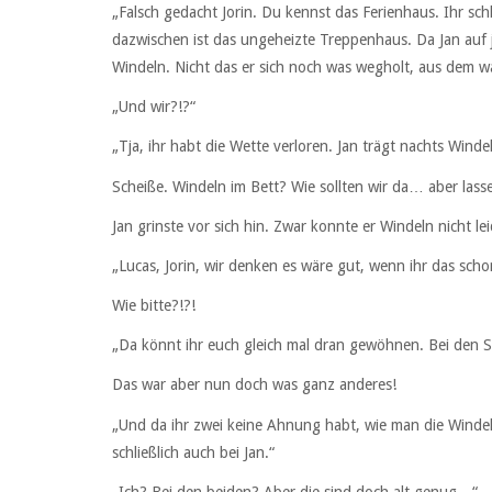
„Falsch gedacht Jorin. Du kennst das Ferienhaus. Ihr sch
dazwischen ist das ungeheizte Treppenhaus. Da Jan auf 
Windeln. Nicht das er sich noch was wegholt, aus dem wa
„Und wir?!?“
„Tja, ihr habt die Wette verloren. Jan trägt nachts Windel
Scheiße. Windeln im Bett? Wie sollten wir da… aber lass
Jan grinste vor sich hin. Zwar konnte er Windeln nicht le
„Lucas, Jorin, wir denken es wäre gut, wenn ihr das sch
Wie bitte?!?!
„Da könnt ihr euch gleich mal dran gewöhnen. Bei den S
Das war aber nun doch was ganz anderes!
„Und da ihr zwei keine Ahnung habt, wie man die Windel
schließlich auch bei Jan.“
„Ich? Bei den beiden? Aber die sind doch alt genug…“