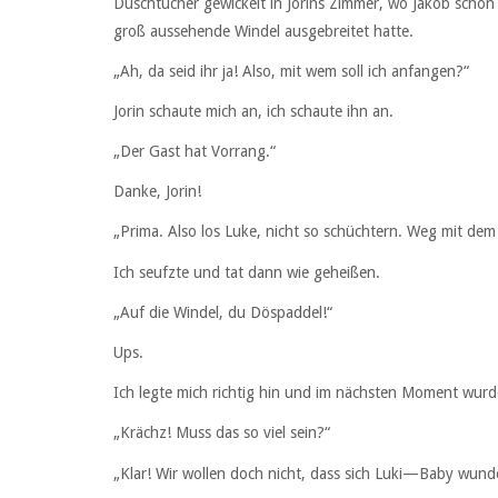
Duschtücher gewickelt in Jorins Zimmer, wo Jakob scho
groß aussehende Windel ausgebreitet hatte.
„Ah, da seid ihr ja! Also, mit wem soll ich anfangen?“
Jorin schaute mich an, ich schaute ihn an.
„Der Gast hat Vorrang.“
Danke, Jorin!
„Prima. Also los Luke, nicht so schüchtern. Weg mit dem
Ich seufzte und tat dann wie geheißen.
„Auf die Windel, du Döspaddel!“
Ups.
Ich legte mich richtig hin und im nächsten Moment wurd
„Krächz! Muss das so viel sein?“
„Klar! Wir wollen doch nicht, dass sich Luki—Baby wunde