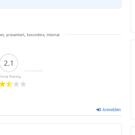
,
,
,
ten
präsentiert
besondere
internat
2.1
rticle Rating
Anmelden