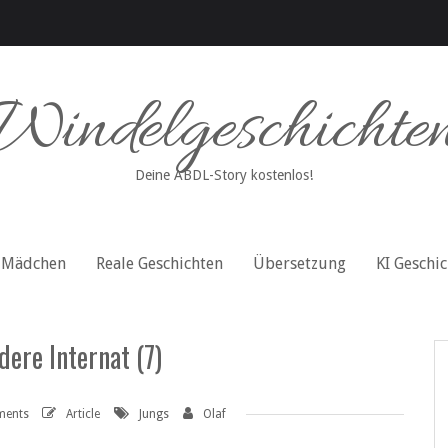
Windelgeschichte
Deine ABDL-Story kostenlos!
Mädchen
Reale Geschichten
Übersetzung
KI Geschi
ere Internat (7)
ments
Article
Jungs
Olaf