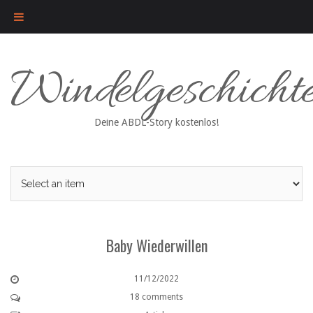
Skip
Windelgeschicht
to
content
Deine ABDL-Story kostenlos!
Baby Wiederwillen
11/12/2022
18 comments