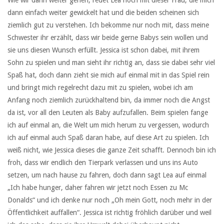
Wie wir dann weiter gehen, redet Lea noch mit dieser Frau, die mich
dann einfach weiter gewickelt hat und die beiden scheinen sich
ziemlich gut zu verstehen. Ich bekomme nur noch mit, dass meine
Schwester ihr erzählt, dass wir beide gerne Babys sein wollen und
sie uns diesen Wunsch erfüllt. Jessica ist schon dabei, mit ihrem
Sohn zu spielen und man sieht ihr richtig an, dass sie dabei sehr viel
Spaß hat, doch dann zieht sie mich auf einmal mit in das Spiel rein
und bringt mich regelrecht dazu mit zu spielen, wobei ich am
Anfang noch ziemlich zurückhaltend bin, da immer noch die Angst
da ist, vor all den Leuten als Baby aufzufallen. Beim spielen fange
ich auf einmal an, die Welt um mich herum zu vergessen, wodurch
ich auf einmal auch Spaß daran habe, auf diese Art zu spielen. Ich
weiß nicht, wie Jessica dieses die ganze Zeit schafft. Dennoch bin ich
froh, dass wir endlich den Tierpark verlassen und uns ins Auto
setzen, um nach hause zu fahren, doch dann sagt Lea auf einmal
„Ich habe hunger, daher fahren wir jetzt noch Essen zu Mc
Donalds“ und ich denke nur noch „Oh mein Gott, noch mehr in der
Öffentlichkeit auffallen“. Jessica ist richtig fröhlich darüber und weil