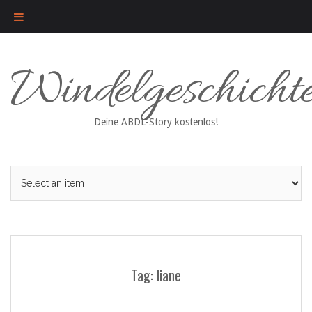
Skip
Windelgeschicht
to
content
Deine ABDL-Story kostenlos!
Tag: liane