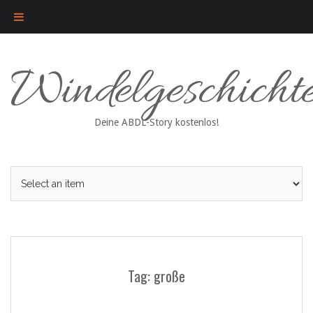
Skip
Windelgeschicht
to
content
Deine ABDL-Story kostenlos!
Tag: große