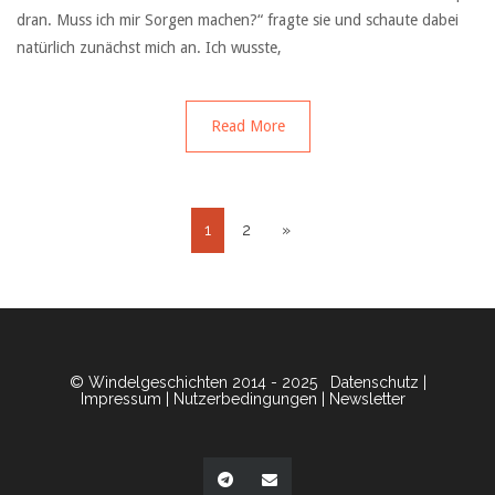
dran. Muss ich mir Sorgen machen?“ fragte sie und schaute dabei
natürlich zunächst mich an. Ich wusste,
Read More
1
2
»
© Windelgeschichten 2014 - 2025
Datenschutz
|
Impressum
|
Nutzerbedingungen
|
Newsletter