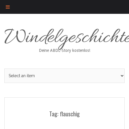
Skip
Windelgeschicht
to
content
Deine ABDL-Story kostenlos!
Tag: flauschig