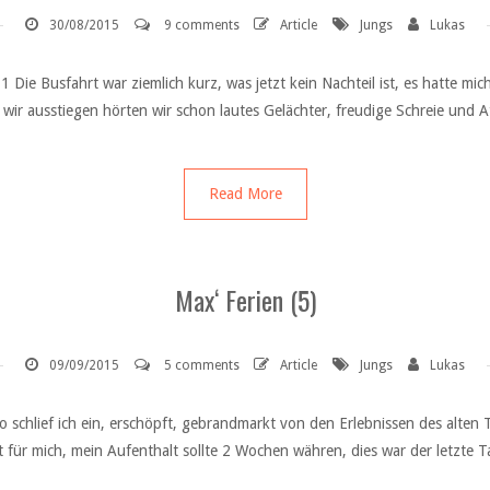
30/08/2015
9 comments
Article
Jungs
Lukas
 1 Die Busfahrt war ziemlich kurz, was jetzt kein Nachteil ist, es hatte mi
 wir ausstiegen hörten wir schon lautes Gelächter, freudige Schreie und A
Read More
Max‘ Ferien (5)
09/09/2015
5 comments
Article
Jungs
Lukas
so schlief ich ein, erschöpft, gebrandmarkt von den Erlebnissen des alte
cht für mich, mein Aufenthalt sollte 2 Wochen währen, dies war der letzte 