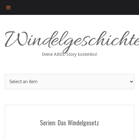
Skip
Windelgeschicht
to
content
Deine ABDL-Story kostenlos!
Serien: Das Windelgesetz