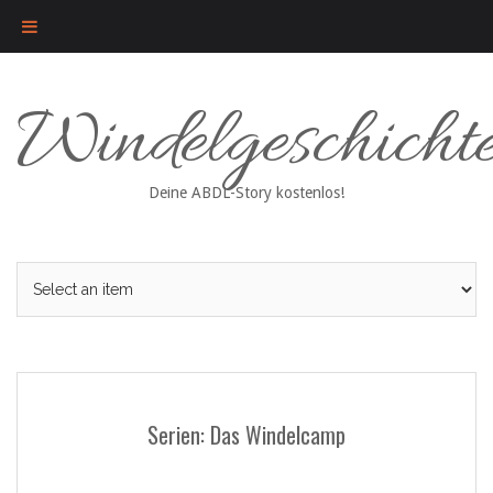
Skip
Windelgeschicht
to
content
Deine ABDL-Story kostenlos!
Serien: Das Windelcamp