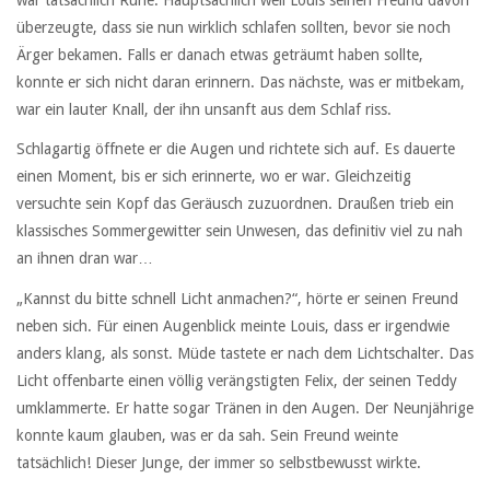
war tatsächlich Ruhe. Hauptsächlich weil Louis seinen Freund davon
überzeugte, dass sie nun wirklich schlafen sollten, bevor sie noch
Ärger bekamen. Falls er danach etwas geträumt haben sollte,
konnte er sich nicht daran erinnern. Das nächste, was er mitbekam,
war ein lauter Knall, der ihn unsanft aus dem Schlaf riss.
Schlagartig öffnete er die Augen und richtete sich auf. Es dauerte
einen Moment, bis er sich erinnerte, wo er war. Gleichzeitig
versuchte sein Kopf das Geräusch zuzuordnen. Draußen trieb ein
klassisches Sommergewitter sein Unwesen, das definitiv viel zu nah
an ihnen dran war…
„Kannst du bitte schnell Licht anmachen?“, hörte er seinen Freund
neben sich. Für einen Augenblick meinte Louis, dass er irgendwie
anders klang, als sonst. Müde tastete er nach dem Lichtschalter. Das
Licht offenbarte einen völlig verängstigten Felix, der seinen Teddy
umklammerte. Er hatte sogar Tränen in den Augen. Der Neunjährige
konnte kaum glauben, was er da sah. Sein Freund weinte
tatsächlich! Dieser Junge, der immer so selbstbewusst wirkte.