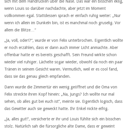
sich mit dem Handrücken über die Nase. Das war ein bisschen eklig,
wenn Louis so darüber nachdachte, aber jetzt im Moment
vollkommen egal. Stattdessen sprach er einfach ruhig weiter: „Nur
wenn ich allein im Dunkeln bin, ist es manchmal noch gruselig. Vor
allem die Blitze…“
„Ja, voll, oder!?“, wurde er von Felix unterbrochen. Eigentlich wollte
er noch erzählen, dass er dann auch immer Licht anmachte. Aber
offenbar hatte er es bereits geschafft. Sein Freund wirkte schon
wieder viel ruhiger. Lächelte sogar wieder, obwohl da noch ein paar
Tränen in seinem Gesicht waren. Vermutlich, weil er es cool fand,
dass sie das genau gleich empfanden.
Dann wurde die Zimmertür ein wenig geöffnet und die Oma von
Felix streckte ihren Kopf hinein: „Na, Jungs? Ich wollte nur mal
sehen, ob alles gut bei euch ist“, meinte sie. Eigentlich logisch, dass
das Gewitter auch sie geweckt hatte. Ihr Enkel nickte eifrig.
„Ja, alles gut!“, versicherte er ihr und Louis fühlte sich ein bisschen
stolz. Natürlich sah die fürsorgliche alte Dame, dass er geweint