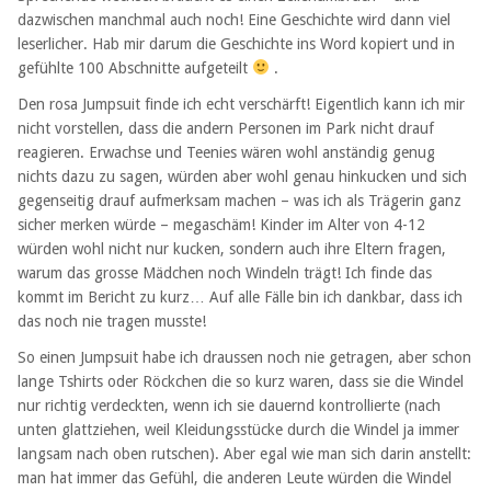
dazwischen manchmal auch noch! Eine Geschichte wird dann viel
leserlicher. Hab mir darum die Geschichte ins Word kopiert und in
gefühlte 100 Abschnitte aufgeteilt
.
Den rosa Jumpsuit finde ich echt verschärft! Eigentlich kann ich mir
nicht vorstellen, dass die andern Personen im Park nicht drauf
reagieren. Erwachse und Teenies wären wohl anständig genug
nichts dazu zu sagen, würden aber wohl genau hinkucken und sich
gegenseitig drauf aufmerksam machen – was ich als Trägerin ganz
sicher merken würde – megaschäm! Kinder im Alter von 4-12
würden wohl nicht nur kucken, sondern auch ihre Eltern fragen,
warum das grosse Mädchen noch Windeln trägt! Ich finde das
kommt im Bericht zu kurz… Auf alle Fälle bin ich dankbar, dass ich
das noch nie tragen musste!
So einen Jumpsuit habe ich draussen noch nie getragen, aber schon
lange Tshirts oder Röckchen die so kurz waren, dass sie die Windel
nur richtig verdeckten, wenn ich sie dauernd kontrollierte (nach
unten glattziehen, weil Kleidungsstücke durch die Windel ja immer
langsam nach oben rutschen). Aber egal wie man sich darin anstellt:
man hat immer das Gefühl, die anderen Leute würden die Windel