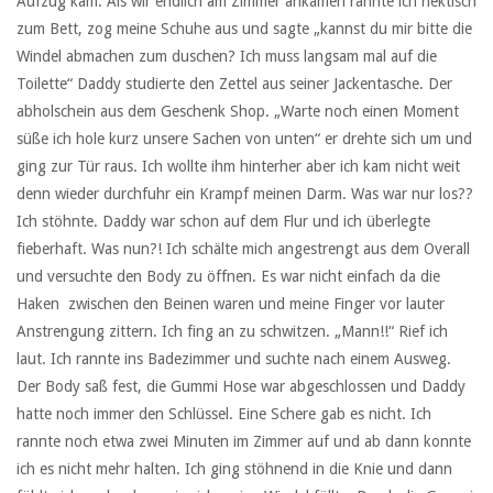
Aufzug kam. Als wir endlich am Zimmer ankamen rannte ich hektisch
zum Bett, zog meine Schuhe aus und sagte „kannst du mir bitte die
Windel abmachen zum duschen? Ich muss langsam mal auf die
Toilette“ Daddy studierte den Zettel aus seiner Jackentasche. Der
abholschein aus dem Geschenk Shop. „Warte noch einen Moment
süße ich hole kurz unsere Sachen von unten“ er drehte sich um und
ging zur Tür raus. Ich wollte ihm hinterher aber ich kam nicht weit
denn wieder durchfuhr ein Krampf meinen Darm. Was war nur los??
Ich stöhnte. Daddy war schon auf dem Flur und ich überlegte
fieberhaft. Was nun?! Ich schälte mich angestrengt aus dem Overall
und versuchte den Body zu öffnen. Es war nicht einfach da die
Haken zwischen den Beinen waren und meine Finger vor lauter
Anstrengung zittern. Ich fing an zu schwitzen. „Mann!!“ Rief ich
laut. Ich rannte ins Badezimmer und suchte nach einem Ausweg.
Der Body saß fest, die Gummi Hose war abgeschlossen und Daddy
hatte noch immer den Schlüssel. Eine Schere gab es nicht. Ich
rannte noch etwa zwei Minuten im Zimmer auf und ab dann konnte
ich es nicht mehr halten. Ich ging stöhnend in die Knie und dann