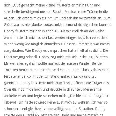
dich. „Gut gemacht meine kleine“ flüsterte er mir ins Ohr und
streichelte beruhigend meinen Bauch. Mir traten die Tränen in die
Augen. Ich drehte mich zu ihm um und sah ihn verzweifelt an. Zum
Glück war es hier dunkel sodass mich niemand richtig sehen konnte.
Daddy flüsterte mir beruhigend zu. Als wir endlich an der Reihe
waren hatte ich mich schon fast wieder eingekriegt. Ich versuchte
mir so wenig wie möglich anmerken zu lassen. Immerhin war nichts
ausgelaufen. Wie Daddy es versprochen hatte hielt alles dicht. Die
Fahrt verging schnell. Daddy zog mich mit sich Richtung Toiletten.
Mir war alles egal ich wollte nur aus der nassen Windel. Bei den
Toiletten betrat er mit mir den Wickelraum. Zum Glück gab es eine
fest stehende Kommode. Ich stand einfach nur da und tat
garnichts. daddy bugsierte mich zum Tisch, öffnete die Träger des
Overalls, hob mich hoch und drückte mich runter. Meine arme
winkelte er an und legte sie neben mich. „Die bleiben da!“ sagte er
liebevoll. Ich hatte sowieso keine Lust mich zu wehren. Ich war so
schockiert und gleichzeitig überwältigt von der Situation. Daddy
streifte den Overall ab, öffnete den Body und meine matschige