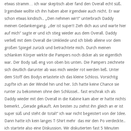
etwas stramm… ich war skeptisch aber fand den Overall echt süß.
Irgendwie wollte ich ihn haben aber irgendwie auch nicht. Er war
schon etwas kindisch.. „Den nehmen wir!!“ unterbrach Daddy
meinen Gedankengang. „der ist super!! Zieh dich aus und warte hier
auf mich“ sagte er und ich stieg wieder aus dem Overall. Daddy
verließ mit dem Overall die Umkleide und ich blieb alleine vor dem
großen Spiegel zurück und betrachtete mich. Durch meinen
schlanken Körper wirkte die Pampers noch dicker als sie eigentlich
war. Der Body saß eng von oben bis unten. Die Pampers zeichnete
sich deutlich darunter ab was mich wieder rot werden ließ. Unter
dem Stoff des Bodys ertastete ich das kleine Schloss. Vorsichtig
zupfte ich an der Windel hin und her. Ich hatte keine Chance sie
runter zu bekommen ohne den Schlüssel.. fast erschrak ich als
Daddy wieder mit den Overall in die Kabine kam aber er hatte nichts
bemerkt. „Gerade gekauft. Am besten zu ziehst ihn gleich an er ist
super süß und steht dir total!“ ich war nicht begeistert von der Idee.
Dann hatte ich kein langes T-Shirt mehr das mir den Po verdeckte..
ich startete also eine Diskussion. Wir diskutierten fast 5 Minuten