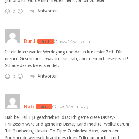
gut und ich würde mich freuen mehr von dir zu lesen.
Antworten
0
Burli
Gast
13/06/2021 20:21
Ist ein interrssanter Werdegang und das in kürzester Zeit! Für
meinen Geschmack etwas zu drastisch, aber dennoch lesenswert!
Schade das es bereits endet.
Antworten
0
Nati
Gast
17/06/2021 10:23
Hab bei Teil 1 ja geschrieben, dass ich gerne diese Disney-
Prinzessin wäre und gerne ins Disney Land möchte. Wollte darum
Teil 2 unbedingt lesen. Ein Tipp: Zumindest dann, wenn der
Sprechende wechselt braucht es einen Zeilenumbruch – und