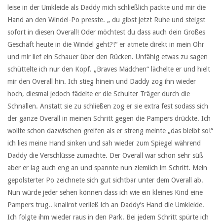
leise in der Umkleide als Daddy mich schließlich packte und mir die
Hand an den Windel-Po presste. „ du gibst jetzt Ruhe und steigst
sofort in diesen Overall! Oder möchtest du dass auch dein Großes
Geschäft heute in die Windel geht?!“ er atmete direkt in mein Ohr
und mir lief ein Schauer über den Rücken. Unfähig etwas zu sagen
schüttelte ich nur den Kopf. „Braves Mädchen“ lächelte er und hielt
mir den Overall hin. Ich stieg hinein und Daddy zog ihn wieder
hoch, diesmal jedoch fädelte er die Schulter Träger durch die
Schnallen. Anstatt sie zu schließen zog er sie extra fest sodass sich
der ganze Overall in meinen Schritt gegen die Pampers drückte. Ich
wollte schon dazwischen greifen als er streng meinte „das bleibt so!“
ich lies meine Hand sinken und sah wieder zum Spiegel während
Daddy die Verschlüsse zumachte. Der Overall war schon sehr süß
aber er lag auch eng an und spannte nun ziemlich im Schritt. Mein
gepolsterter Po zeichnete sich gut sichtbar unter dem Overall ab.
Nun würde jeder sehen können dass ich wie ein kleines Kind eine
Pampers trug.. knallrot verließ ich an Daddy’s Hand die Umkleide.
Ich folgte ihm wieder raus in den Park. Bei jedem Schritt spürte ich