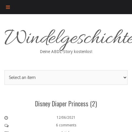
Skip
Windelgeschicht
to
content
Deine ABDL-Story kostenlos!
Disney Diaper Princess (2)
12/06/2021
6 comments