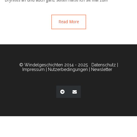
Drynites an und auch ganz selten hatte ich sie mal zum
Read More
© Windelgeschichten 2014 - 2025
Datenschutz
|
Impressum
|
Nutzerbedingungen
|
Newsletter