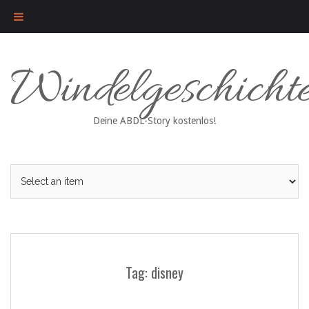
Skip
Windelgeschicht
to
content
Deine ABDL-Story kostenlos!
Tag: disney