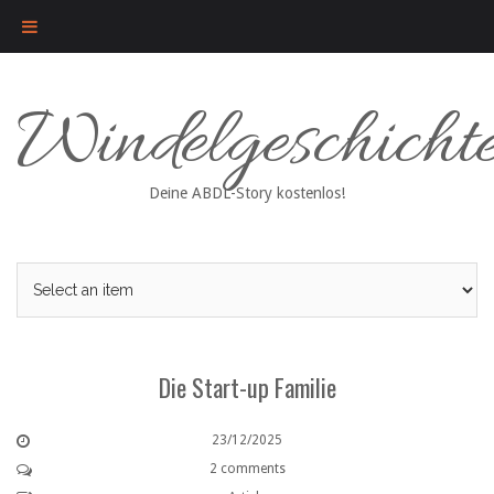
Skip
Windelgeschicht
to
content
Deine ABDL-Story kostenlos!
Die Start-up Familie
23/12/2025
2 comments