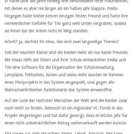
Er hatte über die Jahre hinweg drei verschiedene feste Freundinnen,
mit denen es aber nie länger als ein halbes Jahr klappte. Emilia
hingegen hatte bisher keinen einzigen festen Freund und hatte ihre
vermeintlichen Gefühle für Tim ganz weit unten vergraben, sodass
sie ihnen bei der Arbeit nicht im Weg standen.
Arbeit? Ja, dachtet ihr etwa, das sind zwei langweilige Teenies?
Seit der neunten Klasse sind die beiden mehr als nur beste Freunde.
Mit etwas Hilfe der Eltern und ihrer Schule entwickelten Emilia und
Tim eine Software für die Organisation der Schulverwaltung.
Lernpläne, Fehlzeiten, Noten und vieles mehr wurden im Rahmen
eines Pilotprojekts in das System eingespielt, und gegen alle
Wahrscheinlichkeiten funktionierte das System einwandfrei.
Auf der Liste der reichsten Menschen der Welt sind die beiden zwar
noch nicht zu finden, dennoch ist ein regionaler VC-Fonds in das
Projekt eingestiegen und hat dafür gesorgt, dass es letztes Jahr für
einen nicht unbeträchtlichen Betrag weiterverkauft werden konnte.
Alle waren aus dem Häuschen: Eltern, Lehrer, Freunde. Wie kann