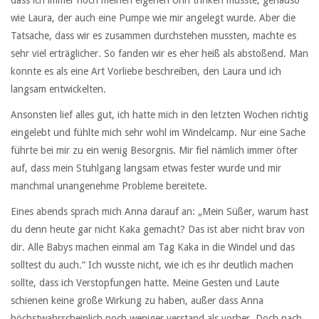
wie Laura, der auch eine Pumpe wie mir angelegt wurde. Aber die
Tatsache, dass wir es zusammen durchstehen mussten, machte es
sehr viel erträglicher. So fanden wir es eher heiß als abstoßend. Man
konnte es als eine Art Vorliebe beschreiben, den Laura und ich
langsam entwickelten.
Ansonsten lief alles gut, ich hatte mich in den letzten Wochen richtig
eingelebt und fühlte mich sehr wohl im Windelcamp. Nur eine Sache
führte bei mir zu ein wenig Besorgnis. Mir fiel nämlich immer öfter
auf, dass mein Stuhlgang langsam etwas fester wurde und mir
manchmal unangenehme Probleme bereitete.
Eines abends sprach mich Anna darauf an: „Mein Süßer, warum hast
du denn heute gar nicht Kaka gemacht? Das ist aber nicht brav von
dir. Alle Babys machen einmal am Tag Kaka in die Windel und das
solltest du auch.“ Ich wusste nicht, wie ich es ihr deutlich machen
sollte, dass ich Verstopfungen hatte. Meine Gesten und Laute
schienen keine große Wirkung zu haben, außer dass Anna
höchstwahrscheinlich noch weniger verstand als vorher. Doch nach