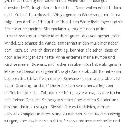
„Hat mein Liebling die Nacht mit der vollen Gummihose gut
überstanden?“, fragte Anna. Ich nickte. „Dann wollen wir dich doch
mal befreien“, beschloss sie. Wir gingen zum Wickelraum und Laura
folgte uns dorthin. Ich durfte mich auf den Wickeltisch legen und sie
öffnete zuerst meinen Strampelanzug, zog mir dann meine
Gummihose aus und befreite mich zu guter Letzt von meiner vollen
Windel. Sie schmiss die Windel samt Inhalt in den Mülleimer neben
dem Tisch. So, wie ich dort nackt lag, konnten alle sehen, dass ich
noch eine Morgenlatte hatte. Anna entfernte meine Pumpe und
wischte meinen Schwanz mit Tüchern sauber. „Ich habe übrigens in
letzter Zeit Deepthroat gelernt“, sagte Anna stolz, „Britta hat es mir
beigebracht. Ich wollte an deinem Schwanz nur ein wenig üben. Ist
das in Ordnung für dich?“ Die Frage kam sehr unerwartet, aber
natürlich nickte ich. „Toll, danke schön“, sagte Anna, als täte ich ihr
damit einen Gefallen. So beugte sie sich über meinen Ständer und
begann, daran zu saugen. Sie schaffte es tatsächlich, meinen
Schwanz komplett in ihren Mund zu nehmen. Sie musste ein wenig
würgen, aber das hielt sie nicht auf. Sie wurde immer schneller und