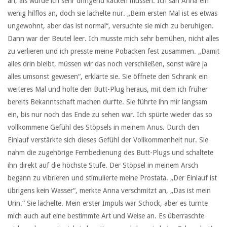
an, als würde ich sehr dringend kacken müssen. Ich sah Anna ein
wenig hilflos an, doch sie lächelte nur. „Beim ersten Mal ist es etwas
ungewohnt, aber das ist normal“, versuchte sie mich zu beruhigen.
Dann war der Beutel leer. Ich musste mich sehr bemühen, nicht alles
zu verlieren und ich presste meine Pobacken fest zusammen. „Damit
alles drin bleibt, müssen wir das noch verschließen, sonst wäre ja
alles umsonst gewesen“, erklärte sie. Sie öffnete den Schrank ein
weiteres Mal und holte den Butt-Plug heraus, mit dem ich früher
bereits Bekanntschaft machen durfte. Sie führte ihn mir langsam
ein, bis nur noch das Ende zu sehen war. Ich spürte wieder das so
vollkommene Gefühl des Stöpsels in meinem Anus. Durch den
Einlauf verstärkte sich dieses Gefühl der Vollkommenheit nur. Sie
nahm die zugehörige Fernbedienung des Butt-Plugs und schaltete
ihn direkt auf die höchste Stufe. Der Stöpsel in meinem Arsch
begann zu vibrieren und stimulierte meine Prostata. „Der Einlauf ist
übrigens kein Wasser“, merkte Anna verschmitzt an, „Das ist mein
Urin.“ Sie lächelte. Mein erster Impuls war Schock, aber es turnte
mich auch auf eine bestimmte Art und Weise an. Es überraschte