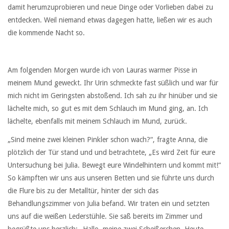
damit herumzuprobieren und neue Dinge oder Vorlieben dabei zu
entdecken. Weil niemand etwas dagegen hatte, ließen wir es auch
die kommende Nacht so.
Am folgenden Morgen wurde ich von Lauras warmer Pisse in
meinem Mund geweckt. Ihr Urin schmeckte fast süßlich und war für
mich nicht im Geringsten abstoßend. Ich sah zu ihr hinüber und sie
lächelte mich, so gut es mit dem Schlauch im Mund ging, an. Ich
lächelte, ebenfalls mit meinem Schlauch im Mund, zurück.
„Sind meine zwei kleinen Pinkler schon wach?“, fragte Anna, die
plötzlich der Tür stand und und betrachtete, „Es wird Zeit für eure
Untersuchung bei Julia. Bewegt eure Windelhintern und kommt mit!“
So kämpften wir uns aus unseren Betten und sie führte uns durch
die Flure bis zu der Metalltür, hinter der sich das
Behandlungszimmer von Julia befand. Wir traten ein und setzten
uns auf die weißen Lederstühle. Sie saß bereits im Zimmer und
begrüßte uns herzlich: „Hallo, meine zwei Scheißerchen. Heute