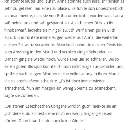
ich stöhnte lauter und lauter. Anna stöhnte auch leise. Ihr schien es
sehr zu gefallen, mir einen zu blasen. Es fühlte sich unbeschreiblich
an, man merkte, dass sie von Britta unterrichtet worden war. Laura
saß neben uns und sah gespannt zu. Als ich einen Blick zu ihr
hinüberwarf, lächelte sie mir geil zu. Ich warf einen geilen Blick
zurück und richtete meine Augen wieder auf Anna, die weiterhin
meinen Schwanz verwöhnte. Manchmal nahm sie meinen Penis bis
zum Anschlag in den Mund und verblieb einige Sekunden so.
Danach ging sie wieder hoch, wurde aber um so schneller. Bei so
einem guten Blowjob konnte ich mich nicht lange zurückhalten und
spritzte nach einigen Minuten meine volle Ladung in ihren Mund,
die sie anschließend schluckte. „Es ist doch immer wieder
erfrischend, früh am morgen ein wenig Sperma zu schmecken“,
sagte sie zufrieden.
„Dir stehen Latexhöschen übrigens wirklich gut!“, merkte sie an,
„Ich denke, du solltest deine noch ein wenig länger genießen
dürfen. Dann brauchst du auch keine Windel.“