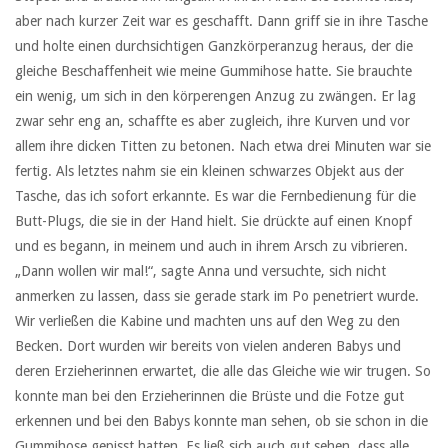
aber nach kurzer Zeit war es geschafft. Dann griff sie in ihre Tasche
und holte einen durchsichtigen Ganzkörperanzug heraus, der die
gleiche Beschaffenheit wie meine Gummihose hatte. Sie brauchte
ein wenig, um sich in den körperengen Anzug zu zwängen. Er lag
zwar sehr eng an, schaffte es aber zugleich, ihre Kurven und vor
allem ihre dicken Titten zu betonen. Nach etwa drei Minuten war sie
fertig. Als letztes nahm sie ein kleinen schwarzes Objekt aus der
Tasche, das ich sofort erkannte. Es war die Fernbedienung für die
Butt-Plugs, die sie in der Hand hielt. Sie drückte auf einen Knopf
und es begann, in meinem und auch in ihrem Arsch zu vibrieren.
„Dann wollen wir mal!“, sagte Anna und versuchte, sich nicht
anmerken zu lassen, dass sie gerade stark im Po penetriert wurde.
Wir verließen die Kabine und machten uns auf den Weg zu den
Becken. Dort wurden wir bereits von vielen anderen Babys und
deren Erzieherinnen erwartet, die alle das Gleiche wie wir trugen. So
konnte man bei den Erzieherinnen die Brüste und die Fotze gut
erkennen und bei den Babys konnte man sehen, ob sie schon in die
Gummihose gepisst hatten. Es ließ sich auch gut sehen, dass alle