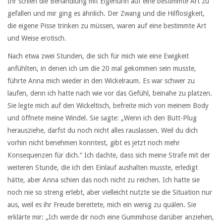
Ihr schien die Behandlung mit Eigenurin auf eine bestimmte Art zu
gefallen und mir ging es ähnlich. Der Zwang und die Hilflosigkeit,
die eigene Pisse trinken zu müssen, waren auf eine bestimmte Art
und Weise erotisch.
Nach etwa zwei Stunden, die sich für mich wie eine Ewigkeit
anfühlten, in denen ich um die 20 mal gekommen sein musste,
führte Anna mich wieder in den Wickelraum. Es war schwer zu
laufen, denn ich hatte nach wie vor das Gefühl, beinahe zu platzen.
Sie legte mich auf den Wickeltisch, befreite mich von meinem Body
und öffnete meine Windel. Sie sagte: „Wenn ich den Butt-Plug
herausziehe, darfst du noch nicht alles rauslassen. Weil du dich
vorhin nicht benehmen konntest, gibt es jetzt noch mehr
Konsequenzen für dich.“ Ich dachte, dass sich meine Strafe mit der
weiteren Stunde, die ich den Einlauf aushalten musste, erledigt
hätte, aber Anna schien das noch nicht zu reichen. Ich hatte sie
noch nie so streng erlebt, aber vielleicht nutzte sie die Situation nur
aus, weil es ihr Freude bereitete, mich ein wenig zu quälen. Sie
erklärte mir: „Ich werde dir noch eine Gummihose darüber anziehen,