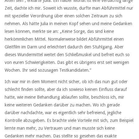
Alten sein“, erklärte Julia. Ein halber Monat ist eine verdächtig lange
Zeit, dachte ich mir. Soweit ich wusste, durfte man Abführmittel nur
mit spezieller Verordnung über einen solchen Zeitraum zu sich
nehmen. Als hätte Julia in meinen Kopf sehen und meine Gedanken
lesen können, merkte sie an: „Keine Sorge, das sind keine
herkömmlichen Mittel. Normalerweise bildet Abführmittel einen
Gleitfilm im Darm und erleichtert dadurch den Stuhlgang. Aber
dieses Wundermittel weitet den Schließmuskel und befreit euch so
von euren Schwierigkeiten. Das gibt es übrigens erst seit wenigen
Wochen. Ihr seid sozusagen Testkandidaten.“
Ich war mir in dem Moment nicht sicher, ob ich das nun gut oder
schlecht finden sollte, aber da ich sowieso keinen Einfluss darauf
hatte, wie meine Behandlung ablaufen sollte, beschloss ich, mir
keine weiteren Gedanken darüber zu machen. Wo ich gerade
darüber nachdachte, war es eigentlich sehr befreiend, jegliche
Kontrolle abzugeben. Es brachte viele Vorteile mit sich, zum Beispiel
lernte man mehr, zu Vertrauen und man musste sich keine
Gedanken mehr machen. Das stellte so gesehen das exakte