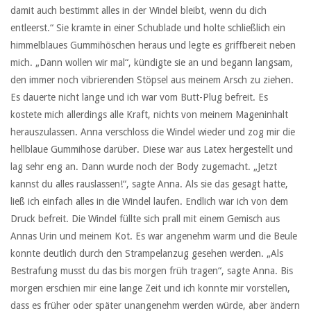
damit auch bestimmt alles in der Windel bleibt, wenn du dich
entleerst.“ Sie kramte in einer Schublade und holte schließlich ein
himmelblaues Gummihöschen heraus und legte es griffbereit neben
mich. „Dann wollen wir mal“, kündigte sie an und begann langsam,
den immer noch vibrierenden Stöpsel aus meinem Arsch zu ziehen.
Es dauerte nicht lange und ich war vom Butt-Plug befreit. Es
kostete mich allerdings alle Kraft, nichts von meinem Mageninhalt
herauszulassen. Anna verschloss die Windel wieder und zog mir die
hellblaue Gummihose darüber. Diese war aus Latex hergestellt und
lag sehr eng an. Dann wurde noch der Body zugemacht. „Jetzt
kannst du alles rauslassen!“, sagte Anna. Als sie das gesagt hatte,
ließ ich einfach alles in die Windel laufen. Endlich war ich von dem
Druck befreit. Die Windel füllte sich prall mit einem Gemisch aus
Annas Urin und meinem Kot. Es war angenehm warm und die Beule
konnte deutlich durch den Strampelanzug gesehen werden. „Als
Bestrafung musst du das bis morgen früh tragen“, sagte Anna. Bis
morgen erschien mir eine lange Zeit und ich konnte mir vorstellen,
dass es früher oder später unangenehm werden würde, aber ändern