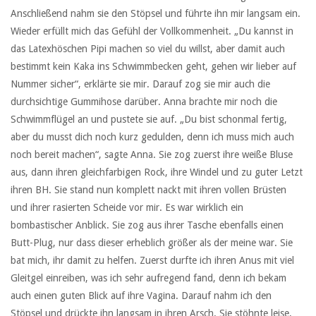
Anschließend nahm sie den Stöpsel und führte ihn mir langsam ein.
Wieder erfüllt mich das Gefühl der Vollkommenheit. „Du kannst in
das Latexhöschen Pipi machen so viel du willst, aber damit auch
bestimmt kein Kaka ins Schwimmbecken geht, gehen wir lieber auf
Nummer sicher“, erklärte sie mir. Darauf zog sie mir auch die
durchsichtige Gummihose darüber. Anna brachte mir noch die
Schwimmflügel an und pustete sie auf. „Du bist schonmal fertig,
aber du musst dich noch kurz gedulden, denn ich muss mich auch
noch bereit machen“, sagte Anna. Sie zog zuerst ihre weiße Bluse
aus, dann ihren gleichfarbigen Rock, ihre Windel und zu guter Letzt
ihren BH. Sie stand nun komplett nackt mit ihren vollen Brüsten
und ihrer rasierten Scheide vor mir. Es war wirklich ein
bombastischer Anblick. Sie zog aus ihrer Tasche ebenfalls einen
Butt-Plug, nur dass dieser erheblich größer als der meine war. Sie
bat mich, ihr damit zu helfen. Zuerst durfte ich ihren Anus mit viel
Gleitgel einreiben, was ich sehr aufregend fand, denn ich bekam
auch einen guten Blick auf ihre Vagina. Darauf nahm ich den
Stöpsel und drückte ihn langsam in ihren Arsch. Sie stöhnte leise,