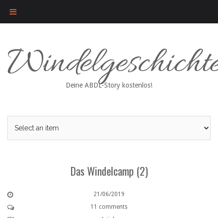
Skip
Windelgeschicht
to
content
Deine ABDL-Story kostenlos!
Das Windelcamp (2)
21/06/2019
11 comments