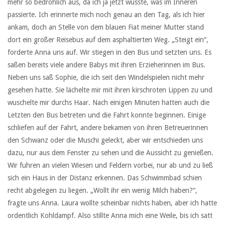
mehr so bedrohlich aus, da ich ja jetzt wusste, was im Inneren
passierte. Ich erinnerte mich noch genau an den Tag, als ich hier
ankam, doch an Stelle von dem blauen Fiat meiner Mutter stand
dort ein großer Reisebus auf dem asphaltierten Weg. „Steigt ein“,
forderte Anna uns auf. Wir stiegen in den Bus und setzten uns. Es
saßen bereits viele andere Babys mit ihren Erzieherinnen im Bus.
Neben uns saß Sophie, die ich seit den Windelspielen nicht mehr
gesehen hatte. Sie lächelte mir mit ihren kirschroten Lippen zu und
wuschelte mir durchs Haar. Nach einigen Minuten hatten auch die
Letzten den Bus betreten und die Fahrt konnte beginnen. Einige
schliefen auf der Fahrt, andere bekamen von ihren Betreuerinnen
den Schwanz oder die Muschi geleckt, aber wir entschieden uns
dazu, nur aus dem Fenster zu sehen und die Aussicht zu genießen.
Wir fuhren an vielen Wiesen und Feldern vorbei, nur ab und zu ließ
sich ein Haus in der Distanz erkennen. Das Schwimmbad schien
recht abgelegen zu liegen. „Wollt ihr ein wenig Milch haben?“,
fragte uns Anna. Laura wollte scheinbar nichts haben, aber ich hatte
ordentlich Kohldampf. Also stillte Anna mich eine Weile, bis ich satt