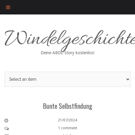
Skip
Windelgeschicht
to
content
Deine ABDL-Story kostenlos!
Bunte Selbstfindung
21/07/2024
1 comment