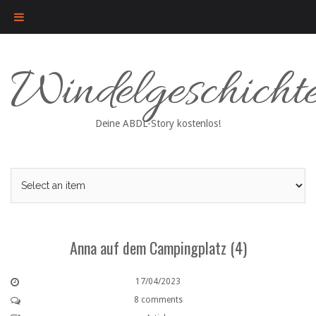
Skip
Windelgeschicht
to
content
Deine ABDL-Story kostenlos!
Anna auf dem Campingplatz (4)
17/04/2023
8 comments