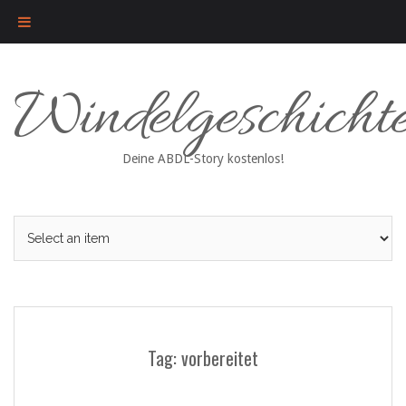
Skip
Windelgeschicht
to
content
Deine ABDL-Story kostenlos!
Tag: vorbereitet