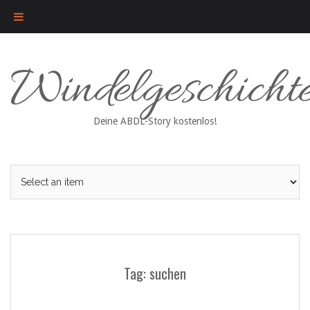
Skip
Windelgeschicht
to
content
Deine ABDL-Story kostenlos!
Tag: suchen