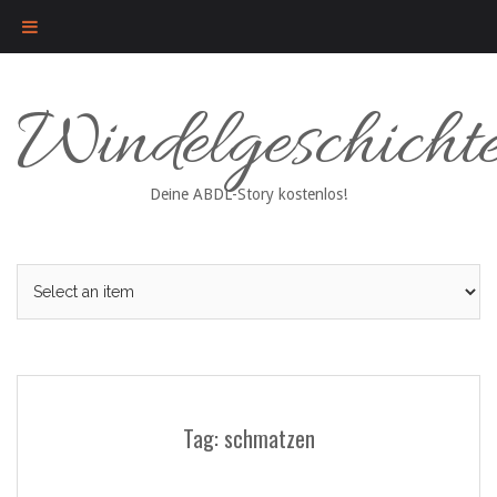
Skip
Windelgeschicht
to
content
Deine ABDL-Story kostenlos!
Tag: schmatzen