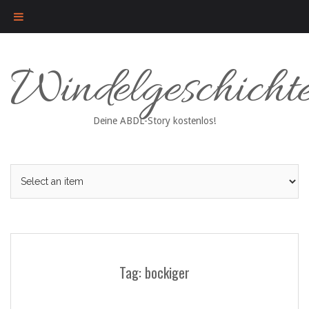
Skip
Windelgeschicht
to
content
Deine ABDL-Story kostenlos!
Tag: bockiger