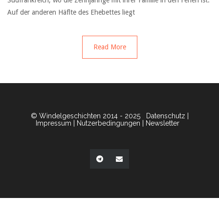
Südfrankreich, wo die Zehnjährige mit ihrer Familie in den Ferien ist.
Auf der anderen Häflte des Ehebettes liegt
Read More
© Windelgeschichten 2014 - 2025
Datenschutz
|
Impressum
|
Nutzerbedingungen
|
Newsletter