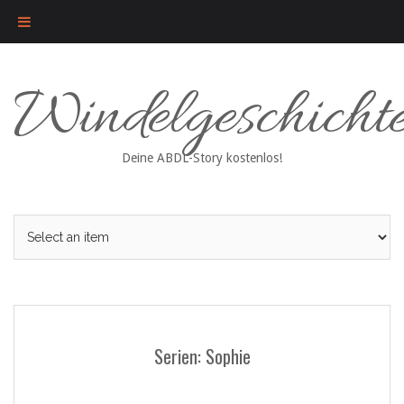
Skip
Windelgeschicht
to
content
Deine ABDL-Story kostenlos!
Serien: Sophie