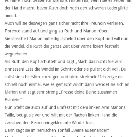
es immer noch besser für Marions Hintern ist, wenn sie es selber mit
der Hand macht, bevor Ruth doch noch den schweren Ledergürtel
nimmt.
Auch will sie deswegen ganz sicher nicht ihre Freundin verlieren.
Florence stand auf und ging zu Ruth und Marion rüber.
Sie streichelt Marion mitleidig lächelnd über den Kopf und will nun
die Windel, die Ruth die ganze Zeit über vorne fixiert festhält
wegnehmen.
Als Ruth den Kopf schüttelt und sagt „Mach das nicht! Sie wird
einnässen! Lass die Windel im Schritt oder sie pullert dich voll! Du
sollst sie schließlich züchtigen und nicht streicheln! Ich zeige dir
schnell noch einmal, wie es gemacht wird!“ dann wendet sie sich an
Marion und sagt sehr streng „Presse deine Beine zusammen
Fräulein!“
Nun Steht sie auch auf und umfasst mit dem linken Arm Marions
Taille, beugt sie vor und hält mit der flachen linken Hand die
zwischen den Beinen eingeklemmte Windel fest.
Dann sagt sie im herrischen Tonfall „Beine auseinander“