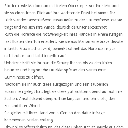
Stottern, wie Marion nun mit freiem Oberkörper vor ihr steht und
sie so einen freien Blick auf ihre wachsende Brust bekommt. Ihr
Blick wandert anschließend etwas tiefer zu der Strumpfhose, die sie
trägt und wo sich ihre Windel deutlich darunter abzeichnet.
Ruth die Florence die Notwendigkeit ihres Handels in einem ruhigen
fast flüsternden Ton erläutert, wie sie aus Marion eine brave devote
infantile Frau machen wird, bemerkt schnell das Florence ihr gar
nicht zuhört und lacht innerlich auf.
Unbeirrt streift sie ihr nun die Strumpfhosen bis zu den Knien
hinunter und beginnt die Druckknöpfe an den Seiten ihrer
Gummihose zu öffnen.
Nachdem sie ihr auch diese ausgezogen und fein säuberlich
zusammen gelegt hat, legt sie diese gut sichtbar obendrauf auf ihre
Sachen. Anschließend überprüft sie langsam und ohne eile, den
zustand ihrer Windel.
Sie gleitet mit ihrer Hand von außen an den dafür infrage
kommenden Stellen entlang.
Obwohl es offensichtlich ist, das diese unbenutzt ist, wurde aus dem