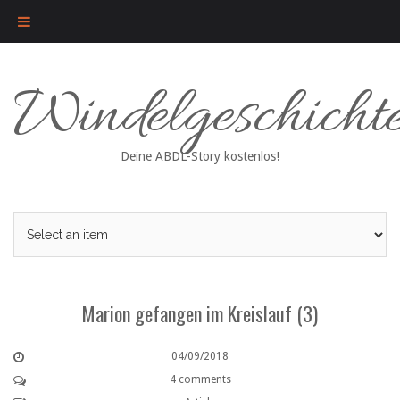
Skip
Windelgeschicht
to
content
Deine ABDL-Story kostenlos!
Marion gefangen im Kreislauf (3)
04/09/2018
4 comments