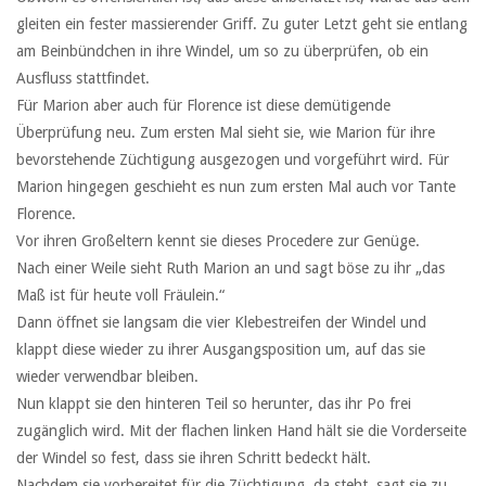
gleiten ein fester massierender Griff. Zu guter Letzt geht sie entlang
am Beinbündchen in ihre Windel, um so zu überprüfen, ob ein
Ausfluss stattfindet.
Für Marion aber auch für Florence ist diese demütigende
Überprüfung neu. Zum ersten Mal sieht sie, wie Marion für ihre
bevorstehende Züchtigung ausgezogen und vorgeführt wird. Für
Marion hingegen geschieht es nun zum ersten Mal auch vor Tante
Florence.
Vor ihren Großeltern kennt sie dieses Procedere zur Genüge.
Nach einer Weile sieht Ruth Marion an und sagt böse zu ihr „das
Maß ist für heute voll Fräulein.“
Dann öffnet sie langsam die vier Klebestreifen der Windel und
klappt diese wieder zu ihrer Ausgangsposition um, auf das sie
wieder verwendbar bleiben.
Nun klappt sie den hinteren Teil so herunter, das ihr Po frei
zugänglich wird. Mit der flachen linken Hand hält sie die Vorderseite
der Windel so fest, dass sie ihren Schritt bedeckt hält.
Nachdem sie vorbereitet für die Züchtigung, da steht, sagt sie zu