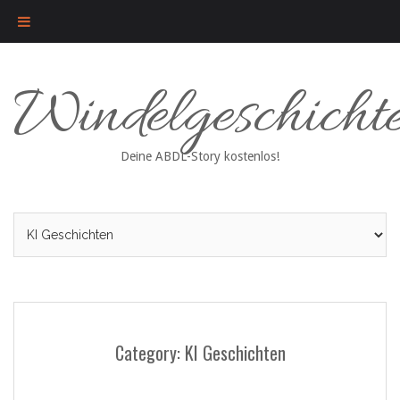
Skip
Windelgeschicht
to
content
Deine ABDL-Story kostenlos!
Category: KI Geschichten