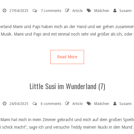
27/04/2025
7 comments
Article
Mädchen
Susann
Wunderland Mami und Papi haben mich an der Hand und wir gehen zusamm
usik. Mami und Papi sind mit einmal noch sehr viel größer als ich, oder 
Read More
Little Susi im Wunderland (7)
24/04/2025
6 comments
Article
Mädchen
Susann
d Mami hat mich in mein Zimmer gebracht und mich auf dem großen Spielte
pi schick macht“, sage ich und versuche Teddy meinen Nucki in den Mund 