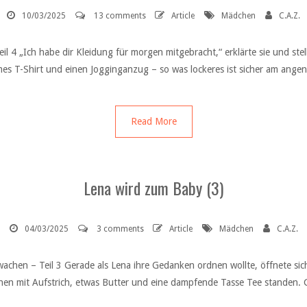
10/03/2025
13 comments
Article
Mädchen
C.A.Z.
il 4 „Ich habe dir Kleidung für morgen mitgebracht,“ erklärte sie und ste
emes T-Shirt und einen Jogginganzug – so was lockeres ist sicher am ange
Read More
Lena wird zum Baby (3)
04/03/2025
3 comments
Article
Mädchen
C.A.Z.
achen – Teil 3 Gerade als Lena ihre Gedanken ordnen wollte, öffnete sic
chen mit Aufstrich, etwas Butter und eine dampfende Tasse Tee standen. G