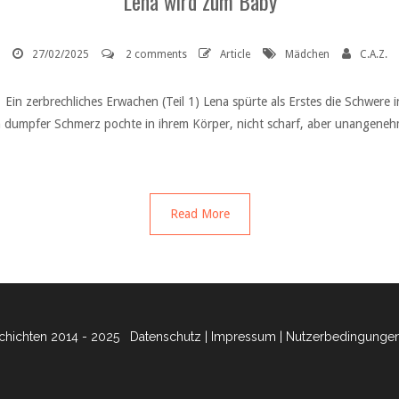
Lena wird zum Baby
27/02/2025
2 comments
Article
Mädchen
C.A.Z.
in zerbrechliches Erwachen (Teil 1) Lena spürte als Erstes die Schwere in
 Ein dumpfer Schmerz pochte in ihrem Körper, nicht scharf, aber unangen
Read More
hichten 2014 - 2025
Datenschutz
|
Impressum
|
Nutzerbedingunge