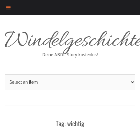
Skip
Windelgeschicht
to
content
Deine ABDL-Story kostenlos!
Tag: wichtig