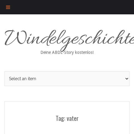
Skip
Windelgeschicht
to
content
Deine ABDL-Story kostenlos!
Tag: vater